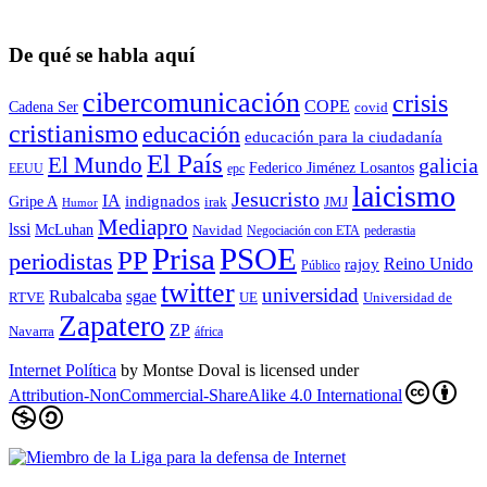
De qué se habla aquí
cibercomunicación
crisis
COPE
Cadena Ser
covid
cristianismo
educación
educación para la ciudadaní­a
El País
El Mundo
galicia
Federico Jiménez Losantos
EEUU
epc
laicismo
Jesucristo
IA
Gripe A
indignados
irak
JMJ
Humor
Mediapro
lssi
McLuhan
Navidad
Negociación con ETA
pederastia
Prisa
PSOE
PP
periodistas
Reino Unido
rajoy
Público
twitter
universidad
sgae
Rubalcaba
RTVE
UE
Universidad de
Zapatero
ZP
Navarra
áfrica
Internet Política
by
Montse Doval
is licensed under
Attribution-NonCommercial-ShareAlike 4.0 International