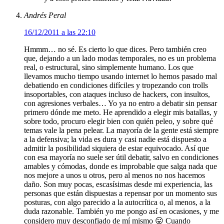
Andrés Peral
16/12/2011 a las 22:10
Hmmm… no sé. Es cierto lo que dices. Pero también creo
que, dejando a un lado modas temporales, no es un problema
real, o estructural, sino simplemente humano. Los que
llevamos mucho tiempo usando internet lo hemos pasado mal
debatiendo en condiciones difíciles y tropezando con trolls
insoportables, con ataques incluso de hackers, con insultos,
con agresiones verbales… Yo ya no entro a debatir sin pensar
primero dónde me meto. He aprendido a elegir mis batallas, y
sobre todo, procuro elegir bien con quién peleo, y sobre qué
temas vale la pena pelear. La mayoría de la gente está siempre
a la defensiva; la vida es dura y casi nadie está dispuesto a
admitir la posibilidad siquiera de estar equivocado. Así que
con esa mayoría no suele ser útil debatir, salvo en condiciones
amables y cómodas, donde es improbable que salga nada que
nos mejore a unos u otros, pero al menos no nos hacemos
daño. Son muy pocas, escasísimas desde mi experiencia, las
personas que están dispuestas a repensar por un momento sus
posturas, con algo parecido a la autocrítica o, al menos, a la
duda razonable. También yo me pongo así en ocasiones, y me
considero muy desconfiado de mí mismo 😛 Cuando