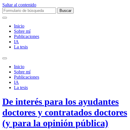
Saltar al contenido
Buscar:
Inicio
Sobre mí­
Publicaciones
IA
La tesis
Alternar
el
Inicio
campo
Sobre mí­
de
Publicaciones
búsqueda
IA
La tesis
De interés para los ayudantes
doctores y contratados doctores
(y para la opinión pública)