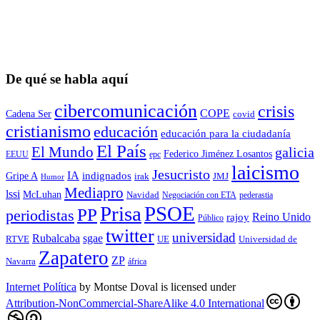
De qué se habla aquí
cibercomunicación
crisis
COPE
Cadena Ser
covid
cristianismo
educación
educación para la ciudadaní­a
El País
El Mundo
galicia
Federico Jiménez Losantos
EEUU
epc
laicismo
Jesucristo
IA
Gripe A
indignados
irak
JMJ
Humor
Mediapro
lssi
McLuhan
Navidad
Negociación con ETA
pederastia
Prisa
PSOE
PP
periodistas
Reino Unido
rajoy
Público
twitter
universidad
sgae
Rubalcaba
RTVE
UE
Universidad de
Zapatero
ZP
Navarra
áfrica
Internet Política
by
Montse Doval
is licensed under
Attribution-NonCommercial-ShareAlike 4.0 International