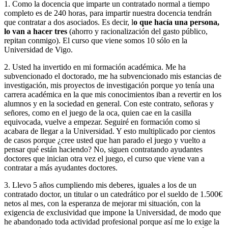
1. Como la docencia que imparte un contratado normal a tiempo
completo es de 240 horas, para impartir nuestra docencia tendrán
que contratar a dos asociados. Es decir, l
o que hacía una persona,
lo van a hacer tres
(ahorro y racionalización del gasto público,
repitan conmigo). El curso que viene somos 10 sólo en la
Universidad de Vigo.
2. Usted ha invertido en mi formación académica. Me ha
subvencionado el doctorado, me ha subvencionado mis estancias de
investigación, mis proyectos de investigación porque yo tenía una
carrera académica en la que mis conocimientos iban a revertir en los
alumnos y en la sociedad en general. Con este contrato, señoras y
señores, como en el juego de la oca, quien cae en la casilla
equivocada, vuelve a empezar. Seguiré en formación como si
acabara de llegar a la Universidad. Y esto multiplicado por cientos
de casos porque ¿cree usted que han parado el juego y vuelto a
pensar qué están haciendo? No, siguen contratando ayudantes
doctores que inician otra vez el juego, el curso que viene van a
contratar a más ayudantes doctores.
3. Llevo 5 años cumpliendo mis deberes, iguales a los de un
contratado doctor, un titular o un catedrático por el sueldo de 1.500€
netos al mes, con la esperanza de mejorar mi situación, con la
exigencia de exclusividad que impone la Universidad, de modo que
he abandonado toda actividad profesional porque así me lo exige la