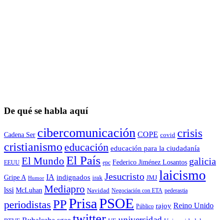
De qué se habla aquí
cibercomunicación
crisis
COPE
Cadena Ser
covid
cristianismo
educación
educación para la ciudadaní­a
El País
El Mundo
galicia
Federico Jiménez Losantos
EEUU
epc
laicismo
Jesucristo
IA
Gripe A
indignados
irak
JMJ
Humor
Mediapro
lssi
McLuhan
Navidad
Negociación con ETA
pederastia
Prisa
PSOE
PP
periodistas
Reino Unido
rajoy
Público
twitter
universidad