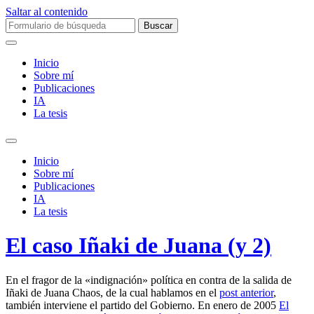
Saltar al contenido
Buscar:
Inicio
Sobre mí­
Publicaciones
IA
La tesis
Alternar
el
Inicio
campo
Sobre mí­
de
Publicaciones
búsqueda
IA
La tesis
El caso Iñaki de Juana (y 2)
En el fragor de la «indignación» política en contra de la salida de
Iñaki de Juana Chaos, de la cual hablamos en el
post anterior
,
también interviene el partido del Gobierno. En enero de 2005
El