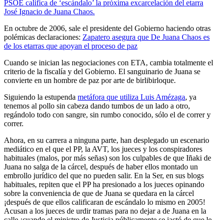
PSOE califica de ‘escándalo’ la próxima excarcelación del etarra
José Ignacio de Juana Chaos.
En octubre de 2006, sale el presidente del Gobierno haciendo otras
polémicas declaraciones:
Zapatero asegura que De Juana Chaos es
de los etarras que apoyan el proceso de paz
Cuando se inician las negociaciones con ETA, cambia totalmente el
criterio de la fiscalía y del Gobierno. El sanguinario de Juana se
convierte en un hombre de paz por arte de birlibirloque.
Siguiendo la estupenda
metáfora que utiliza Luis Amézaga
, ya
tenemos al pollo sin cabeza dando tumbos de un lado a otro,
regándolo todo con sangre, sin rumbo conocido, sólo el de correr y
correr.
Ahora, en su carrera a ninguna parte, han desplegado un escenario
mediático en el que el PP, la AVT, los jueces y los conspiradores
habituales (malos, por más señas) son los culpables de que Iñaki de
Juana no salga de la cárcel, después de haber ellos montado un
embrollo jurídico del que no pueden salir. En la Ser, en sus blogs
habituales, repiten que el PP ha presionado a los jueces opinando
sobre la conveniencia de que de Juana se quedara en la cárcel
¡después de que ellos calificaran de escándalo lo mismo en 2005!
Acusan a los jueces de urdir tramas para no dejar a de Juana en la
calle ¡cuando el ministro de Justicia públicamente se jactó de que le