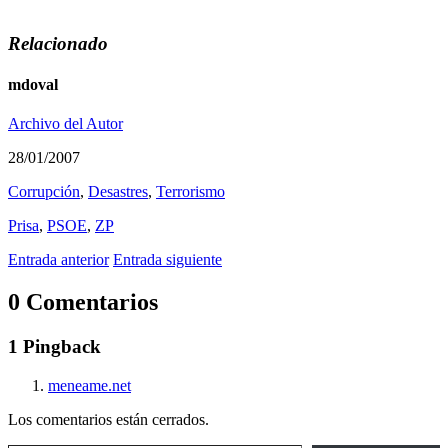
Relacionado
mdoval
Archivo del Autor
28/01/2007
Corrupción
,
Desastres
,
Terrorismo
Prisa
,
PSOE
,
ZP
Entrada anterior
Entrada siguiente
0 Comentarios
1 Pingback
meneame.net
Los comentarios están cerrados.
Escribe tu correo electrónico…