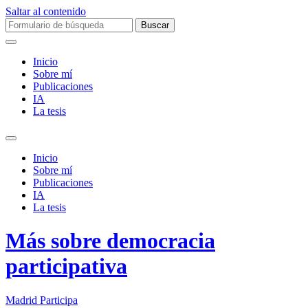
Saltar al contenido
Buscar:
Inicio
Sobre mí­
Publicaciones
IA
La tesis
Alternar
el
Inicio
campo
Sobre mí­
de
Publicaciones
búsqueda
IA
La tesis
Más sobre democracia
participativa
Madrid Participa