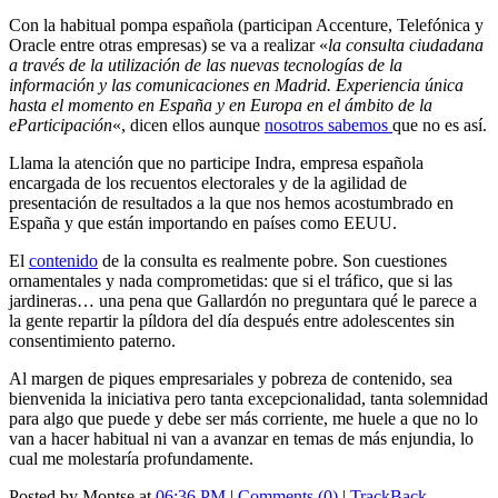
Con la habitual pompa española (participan Accenture, Telefónica y
Oracle entre otras empresas) se va a realizar «
la consulta ciudadana
a través de la utilización de las nuevas tecnologías de la
información y las comunicaciones en Madrid. Experiencia única
hasta el momento en España y en Europa en el ámbito de la
eParticipación
«, dicen ellos aunque
nosotros sabemos
que no es así.
Llama la atención que no participe Indra, empresa española
encargada de los recuentos electorales y de la agilidad de
presentación de resultados a la que nos hemos acostumbrado en
España y que están importando en países como EEUU.
El
contenido
de la consulta es realmente pobre. Son cuestiones
ornamentales y nada comprometidas: que si el tráfico, que si las
jardineras… una pena que Gallardón no preguntara qué le parece a
la gente repartir la píldora del día después entre adolescentes sin
consentimiento paterno.
Al margen de piques empresariales y pobreza de contenido, sea
bienvenida la iniciativa pero tanta excepcionalidad, tanta solemnidad
para algo que puede y debe ser más corriente, me huele a que no lo
van a hacer habitual ni van a avanzar en temas de más enjundia, lo
cual me molestaría profundamente.
Posted by Montse at
06:36 PM
|
Comments (0)
|
TrackBack