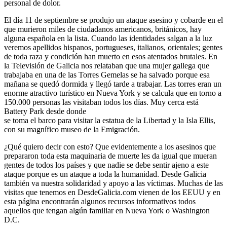
personal de dolor.
El día 11 de septiembre se produjo un ataque asesino y cobarde en el
que murieron miles de ciudadanos americanos, británicos, hay
alguna española en la lista. Cuando las identidades salgan a la luz
veremos apellidos hispanos, portugueses, italianos, orientales; gentes
de toda raza y condición han muerto en esos atentados brutales. En
la Televisión de Galicia nos relataban que una mujer gallega que
trabajaba en una de las Torres Gemelas se ha salvado porque esa
mañana se quedó dormida y llegó tarde a trabajar. Las torres eran un
enorme atractivo turístico en Nueva York y se calcula que en torno a
150.000 personas las visitaban todos los días. Muy cerca está
Battery Park desde donde
se toma el barco para visitar la estatua de la Libertad y la Isla Ellis,
con su magnífico museo de la Emigración.
¿Qué quiero decir con esto? Que evidentemente a los asesinos que
prepararon toda esta maquinaria de muerte les da igual que mueran
gentes de todos los países y que nadie se debe sentir ajeno a este
ataque porque es un ataque a toda la humanidad. Desde Galicia
también va nuestra solidaridad y apoyo a las víctimas. Muchas de las
visitas que tenemos en DesdeGalicia.com vienen de los EEUU y en
esta página encontrarán algunos recursos informativos todos
aquellos que tengan algún familiar en Nueva York o Washington
D.C.