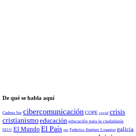
De qué se habla aquí
cibercomunicación
crisis
COPE
Cadena Ser
covid
cristianismo
educación
educación para la ciudadaní­a
El País
El Mundo
galicia
Federico Jiménez Losantos
EEUU
epc