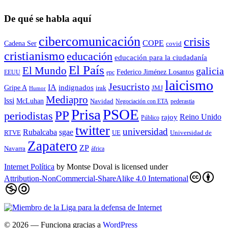
De qué se habla aquí
cibercomunicación
crisis
COPE
Cadena Ser
covid
cristianismo
educación
educación para la ciudadaní­a
El País
El Mundo
galicia
Federico Jiménez Losantos
EEUU
epc
laicismo
Jesucristo
IA
Gripe A
indignados
irak
JMJ
Humor
Mediapro
lssi
McLuhan
Navidad
Negociación con ETA
pederastia
Prisa
PSOE
PP
periodistas
Reino Unido
rajoy
Público
twitter
universidad
sgae
Rubalcaba
RTVE
UE
Universidad de
Zapatero
ZP
Navarra
áfrica
Internet Política
by
Montse Doval
is licensed under
Attribution-NonCommercial-ShareAlike 4.0 International
© 2026
— Funciona gracias a
WordPress