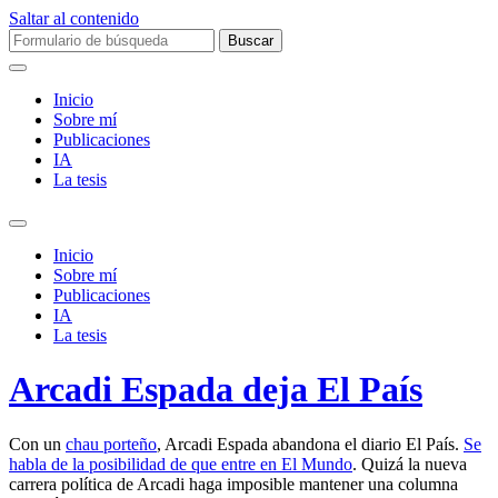
Saltar al contenido
Buscar:
Inicio
Sobre mí­
Publicaciones
IA
La tesis
Alternar
el
Inicio
campo
Sobre mí­
de
Publicaciones
búsqueda
IA
La tesis
Arcadi Espada deja El País
Con un
chau porteño
, Arcadi Espada abandona el diario El País.
Se
habla de la posibilidad de que entre en El Mundo
. Quizá la nueva
carrera política de Arcadi haga imposible mantener una columna