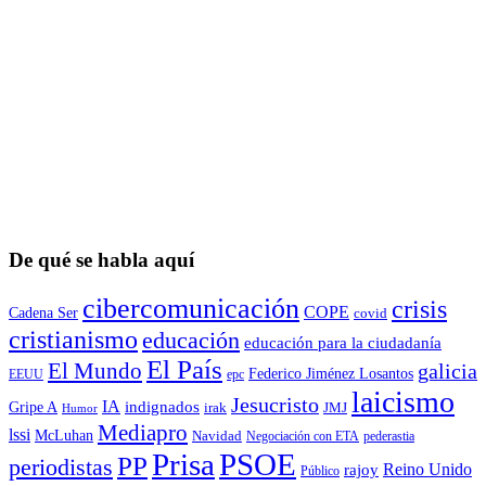
De qué se habla aquí
cibercomunicación
crisis
COPE
Cadena Ser
covid
cristianismo
educación
educación para la ciudadaní­a
El País
El Mundo
galicia
Federico Jiménez Losantos
EEUU
epc
laicismo
Jesucristo
IA
Gripe A
indignados
irak
JMJ
Humor
Mediapro
lssi
McLuhan
Navidad
Negociación con ETA
pederastia
Prisa
PSOE
PP
periodistas
Reino Unido
rajoy
Público