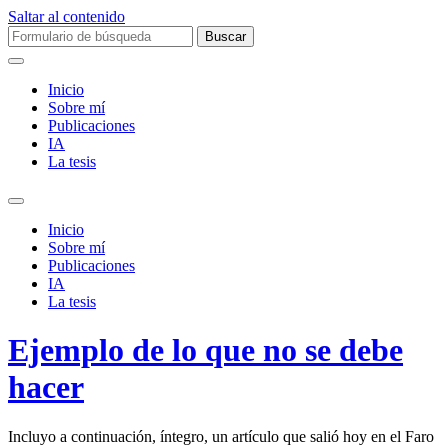
Saltar al contenido
Buscar:
Inicio
Sobre mí­
Publicaciones
IA
La tesis
Alternar
el
Inicio
campo
Sobre mí­
de
Publicaciones
búsqueda
IA
La tesis
Ejemplo de lo que no se debe
hacer
Incluyo a continuación, íntegro, un artículo que salió hoy en el Faro