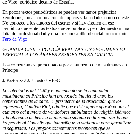
de Vigo, periódico decano de España.
En pocos textos periodísticos se pueden ver tantos prejuicios
xenófobos, tanta acumulación de tópicos y falsedades como en éste.
No conozco a los autores del escrito y si hay alguien en ese
periódico que edite los textos que se publican, pero demuestran una
falta de profesionalidad y una irresponsabilidad social preocupante.
Faro de Vigo
GUARDIA CIVIL Y POLICÍA REALIZAN UN SEGUIMIENTO
ESPECIAL A LOS ÁRABES RESIDENTES EN GALICIA
Los comerciantes, preocupados por el aumento de musulmanes en
Príncipe
J. Pastoriza./ J.F. Justo / VIGO
Los atentados del 11-M y el incremento de la comunidad
musulmana en Príncipe han provocado inquietud entre los
comerciantes de la calle. El presidente de la asociación que los
representa, Cándido Rial, admite que existe «preocupación» por el
aumento del número de vendedores ambulantes de religión islámica
y la afluencia de fieles a la mezquita situada en la zona, por lo que
ha pedido al Concello que intensifique la vigilancia para garantizar
la seguridad. Los propios comerciantes reconocen que se
autoorganizan desde hace tres semanas para controlar la presencia