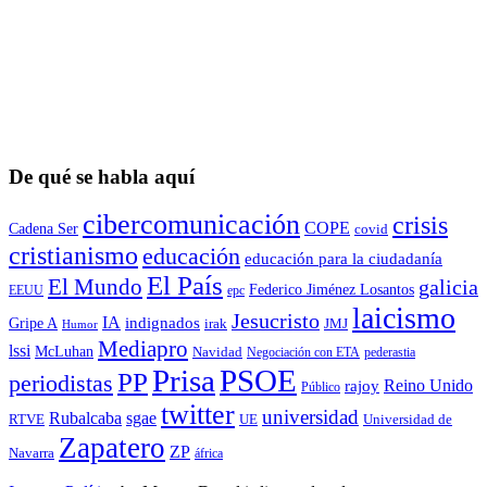
De qué se habla aquí
cibercomunicación
crisis
COPE
Cadena Ser
covid
cristianismo
educación
educación para la ciudadaní­a
El País
El Mundo
galicia
Federico Jiménez Losantos
EEUU
epc
laicismo
Jesucristo
IA
Gripe A
indignados
irak
JMJ
Humor
Mediapro
lssi
McLuhan
Navidad
Negociación con ETA
pederastia
Prisa
PSOE
PP
periodistas
Reino Unido
rajoy
Público
twitter
universidad
sgae
Rubalcaba
RTVE
UE
Universidad de
Zapatero
ZP
Navarra
áfrica