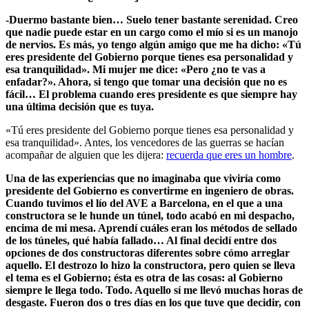
-Duermo bastante bien… Suelo tener bastante serenidad. Creo
que nadie puede estar en un cargo como el mío si es un manojo
de nervios. Es más, yo tengo algún amigo que me ha dicho: «Tú
eres presidente del Gobierno porque tienes esa personalidad y
esa tranquilidad». Mi mujer me dice: «Pero ¿no te vas a
enfadar?». Ahora, si tengo que tomar una decisión que no es
fácil… El problema cuando eres presidente es que siempre hay
una última decisión que es tuya.
«Tú eres presidente del Gobierno porque tienes esa personalidad y
esa tranquilidad». Antes, los vencedores de las guerras se hacían
acompañar de alguien que les dijera:
recuerda que eres un hombre
.
Una de las experiencias que no imaginaba que viviría como
presidente del Gobierno es convertirme en ingeniero de obras.
Cuando tuvimos el lío del AVE a Barcelona, en el que a una
constructora se le hunde un túnel, todo acabó en mi despacho,
encima de mi mesa. Aprendí cuáles eran los métodos de sellado
de los túneles, qué había fallado… Al final decidí entre dos
opciones de dos constructoras diferentes sobre cómo arreglar
aquello. El destrozo lo hizo la constructora, pero quien se lleva
el tema es el Gobierno; ésta es otra de las cosas: al Gobierno
siempre le llega todo. Todo. Aquello sí me llevó muchas horas de
desgaste. Fueron dos o tres días en los que tuve que decidir, con