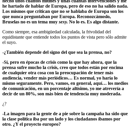
hecho unos cuantos mítines y unas cuantas intervenciones y me
he hartado de hablar de Europa, pero de eso no ha salido nada.
Los mismos que critican que no se hablaba de Europa son los
que nunca preguntaban por Europa. Reconozcámoslo,
Bruselas no es un tema muy
sexy.
No lo es. Es algo distante.
Como siempre, esa ambigüedad calculada, la frivolidad del
equidistante que entiende todos los puntos de vista pero sólo admite
el suyo.
-¿También depende del signo del que sea la prensa, no?
-Sí, pero en épocas de crisis como la que hay ahora, que la
prensa sufre mucho la crisis, creo que todos están por encima
de cualquier otra cosa con la preocupación de tener más
audiencia, vender más periódicos… Es normal, yo haría lo
mismo seguramente. Pero, vamos, en general, aquí… los medios
de comunicación, en un porcentaje altísimo, yo me atrevería a
decir de un 80%, son más bien de tendencia muy moderada.
¿?
-La imagen para la gente de a pie sobre la campaña ha sido que
la clase política iba por un lado y los ciudadanos íbamos por
otro. ¿Y el proyecto europeo?