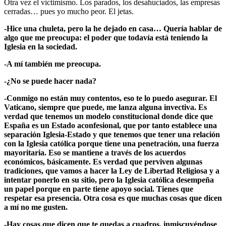
Otra vez el victimismo. Los parados, los desahuciados, las empresas
cerradas… pues yo mucho peor. El jetas.
-Hice una chuleta, pero la he dejado en casa… Quería hablar de
algo que me preocupa: el poder que todavía está teniendo la
Iglesia en la sociedad.
-A mí también me preocupa.
-¿No se puede hacer nada?
-Conmigo no están muy contentos, eso te lo puedo asegurar. El
Vaticano, siempre que puede, me lanza alguna invectiva. Es
verdad que tenemos un modelo constitucional donde dice que
España es un Estado aconfesional, que por tanto establece una
separación Iglesia-Estado y que tenemos que tener una relación
con la Iglesia católica porque tiene una penetración, una fuerza
mayoritaria. Eso se mantiene a través de los acuerdos
económicos, básicamente. Es verdad que perviven algunas
tradiciones, que vamos a hacer la Ley de Libertad Religiosa y a
intentar ponerlo en su sitio, pero la Iglesia católica desempeña
un papel porque en parte tiene apoyo social. Tienes que
respetar esa presencia. Otra cosa es que muchas cosas que dicen
a mí no me gusten.
-Hay cosas que dicen que te quedas a cuadros, inmiscuyéndose