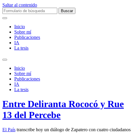
Saltar al contenido
Buscar:
Inicio
Sobre mí­
Publicaciones
IA
La tesis
Alternar
el
Inicio
campo
Sobre mí­
de
Publicaciones
búsqueda
IA
La tesis
Entre Deliranta Rococó y Rue
13 del Percebe
El País
transcribe hoy un diálogo de Zapatero con cuatro ciudadanos