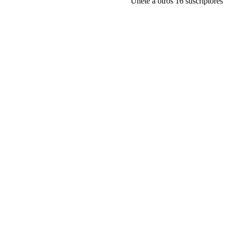
Únete a otros 16 suscriptores