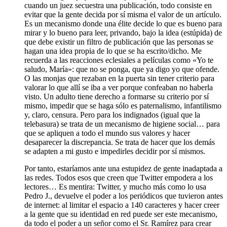
cuando un juez secuestra una publicación, todo consiste en
evitar que la gente decida por sí misma el valor de un artículo.
Es un mecanismo donde una élite decide lo que es bueno para
mirar y lo bueno para leer, privando, bajo la idea (estúpida) de
que debe existir un filtro de publicación que las personas se
hagan una idea propia de lo que se ha escrito/dicho. Me
recuerda a las reacciones eclesiales a películas como «Yo te
saludo, María»: que no se ponga, que ya digo yo que ofende.
O las monjas que rezaban en la puerta sin tener criterio para
valorar lo que allí se iba a ver porque confeaban no haberla
visto. Un adulto tiene derecho a formarse su criterio por sí
mismo, impedir que se haga sólo es paternalismo, infantilismo
y, claro, censura. Pero para los indignados (igual que la
telebasura) se trata de un mecanismo de higiene social… para
que se apliquen a todo el mundo sus valores y hacer
desaparecer la discrepancia. Se trata de hacer que los demás
se adapten a mi gusto e impedirles decidir por sí mismos.
Por tanto, estaríamos ante una estupidez de gente inadaptada a
las redes. Todos esos que creen que Twitter empodera a los
lectores… Es mentira: Twitter, y mucho más como lo usa
Pedro J., devuelve el poder a los periódicos que tuvieron antes
de internet: al limitar el espacio a 140 caracteres y hacer creer
a la gente que su identidad en red puede ser este mecanismo,
da todo el poder a un señor como el Sr. Ramírez para crear