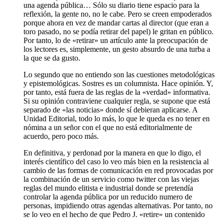
una agenda pública… Sólo su diario tiene espacio para la
reflexión, la gente no, no le cabe. Pero se creen empoderados
porque ahora en vez de mandar cartas al director (que eran a
toro pasado, no se podía retirar del papel) le gritan en público.
Por tanto, lo de «retirar» un artículo ante la preocupación de
los lectores es, simplemente, un gesto absurdo de una turba a
la que se da gusto.
Lo segundo que no entiendo son las cuestiones metodológicas
y epistemológicas. Sostres es un columnista. Hace opinión. Y,
por tanto, está fuera de las reglas de la «verdad» informativa.
Si su opinión contraviene cualquier regla, se supone que está
separado de «las noticias» donde sí debieran aplicarse. A
Unidad Editorial, todo lo más, lo que le queda es no tener en
nómina a un señor con el que no está editorialmente de
acuerdo, pero poco más.
En definitiva, y perdonad por la manera en que lo digo, el
interés científico del caso lo veo más bien en la resistencia al
cambio de las formas de comunicación en red provocadas por
la combinación de un servicio como twitter con las viejas
reglas del mundo elitista e industrial donde se pretendía
controlar la agenda pública por un reducido numero de
personas, impidiendo otras agendas alternativas. Por tanto, no
se lo veo en el hecho de que Pedro J. «retire» un contenido