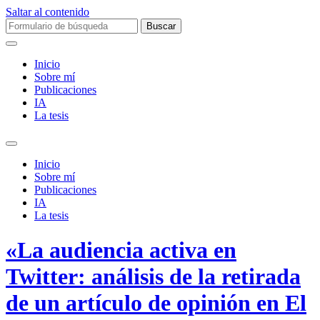
Saltar al contenido
Buscar:
Inicio
Sobre mí­
Publicaciones
IA
La tesis
Alternar
el
Inicio
campo
Sobre mí­
de
Publicaciones
búsqueda
IA
La tesis
«La audiencia activa en
Twitter: análisis de la retirada
de un artículo de opinión en El