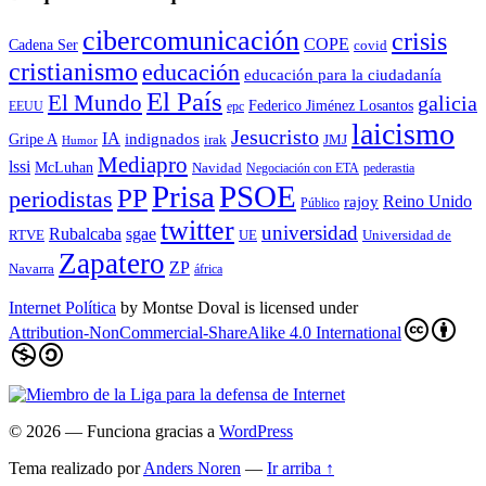
cibercomunicación
crisis
COPE
Cadena Ser
covid
cristianismo
educación
educación para la ciudadaní­a
El País
El Mundo
galicia
Federico Jiménez Losantos
EEUU
epc
laicismo
Jesucristo
IA
Gripe A
indignados
irak
JMJ
Humor
Mediapro
lssi
McLuhan
Navidad
Negociación con ETA
pederastia
Prisa
PSOE
PP
periodistas
Reino Unido
rajoy
Público
twitter
universidad
sgae
Rubalcaba
RTVE
UE
Universidad de
Zapatero
ZP
Navarra
áfrica
Internet Política
by
Montse Doval
is licensed under
Attribution-NonCommercial-ShareAlike 4.0 International
© 2026
— Funciona gracias a
WordPress
Tema realizado por
Anders Noren
—
Ir arriba ↑