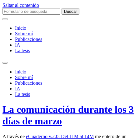
Saltar al contenido
Buscar:
Inicio
Sobre mí­
Publicaciones
IA
La tesis
Alternar
el
Inicio
campo
Sobre mí­
de
Publicaciones
búsqueda
IA
La tesis
La comunicación durante los 3
días de marzo
A través de
eCuaderno v.2.0: Del 11M al 14M
me entero de un