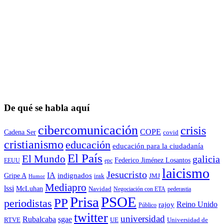
De qué se habla aquí
cibercomunicación
crisis
COPE
Cadena Ser
covid
cristianismo
educación
educación para la ciudadaní­a
El País
El Mundo
galicia
Federico Jiménez Losantos
EEUU
epc
laicismo
Jesucristo
IA
Gripe A
indignados
irak
JMJ
Humor
Mediapro
lssi
McLuhan
Navidad
Negociación con ETA
pederastia
Prisa
PSOE
PP
periodistas
Reino Unido
rajoy
Público
twitter
universidad
sgae
Rubalcaba
RTVE
UE
Universidad de