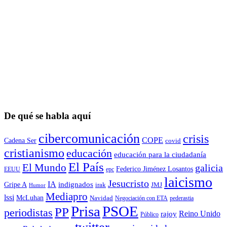
De qué se habla aquí
cibercomunicación
crisis
COPE
Cadena Ser
covid
cristianismo
educación
educación para la ciudadaní­a
El País
El Mundo
galicia
Federico Jiménez Losantos
EEUU
epc
laicismo
Jesucristo
IA
Gripe A
indignados
irak
JMJ
Humor
Mediapro
lssi
McLuhan
Navidad
Negociación con ETA
pederastia
Prisa
PSOE
PP
periodistas
Reino Unido
rajoy
Público