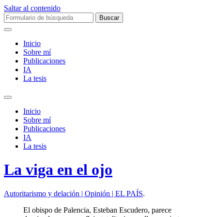
Saltar al contenido
Buscar:
Inicio
Sobre mí­
Publicaciones
IA
La tesis
Alternar
el
Inicio
campo
Sobre mí­
de
Publicaciones
búsqueda
IA
La tesis
La viga en el ojo
Autoritarismo y delación | Opinión | EL PAÍS
.
El obispo de Palencia, Esteban Escudero, parece