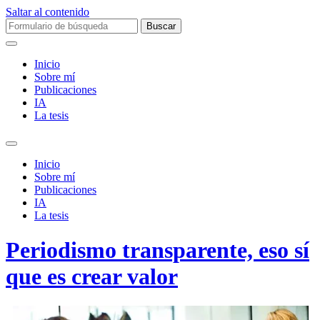
Saltar al contenido
Buscar:
Inicio
Sobre mí­
Publicaciones
IA
La tesis
Alternar
el
Inicio
campo
Sobre mí­
de
Publicaciones
búsqueda
IA
La tesis
Periodismo transparente, eso sí
que es crear valor