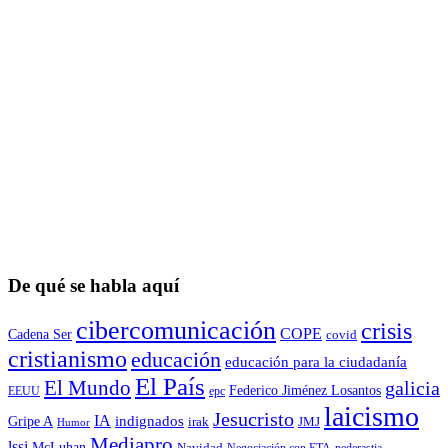
De qué se habla aquí
cibercomunicación
crisis
COPE
Cadena Ser
covid
cristianismo
educación
educación para la ciudadaní­a
El País
El Mundo
galicia
Federico Jiménez Losantos
EEUU
epc
laicismo
Jesucristo
IA
Gripe A
indignados
irak
JMJ
Humor
Mediapro
lssi
McLuhan
Navidad
Negociación con ETA
pederastia