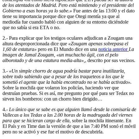
de los atentados de Madrid. Pero está mintiendo y el presidente del
Gobierno a esas horas ya lo sabe.»
Fue antes de las 13:00 y el dato
tiene su importancia porque dice que Otegi mentía ya que al
mediodía fue cuando habló con alguien de su entorno diciéndole
que no sabía si era ETA o no.
2.- Para explicar que los testigos oculares adjudican a Zougam una
altura desproporcionada dice que
«Zougam apenas sobrepasa el
1,60 de estatura»
pero en El Mundo dice en una
noticia anterior
La
imagen de Jamal Zougam, «un muchacho ágil, con el pelo
alborotado y de una estatura media-alta»,
, descrito por sus vecinos.
3.-
«Un simple chorro de agua podría bastar para inutilizarla,
sobre todo sabiendo que a pesar de los traqueteos a los que le
sometió el agente que la había encontrado no se había activado».
Sobre la mochila que volaron los policías, haciendo ver que
destruían pruebas. Si es así, me pregunto por qué para ser Tedax no
sirven los bomberos: con un chorro bien dirigido…
4.-
Lo único que se sabe es que alguien llamó desde la comisaría de
Vallecas a los Tedax a las 2.00 horas de la madrugada del viernes
para que se hicieran cargo de ella
, sobre la mochila itinerante. En
El País y en Time dan la versión de que a las 7:40 PM sonó el móvil
pero no se activó y ese fue el motivo de descubrirla.