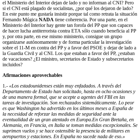
el Ministerio del Interior dejan de lado y no informan al CNI? Pero
si el CNI está plagado de socialistas, ¿por qué los dejaron de lado?
En este punto me gustaría insistir porque tal como retrata la situación
Fernando Múgica
NADA
tiene coherencia. Por una parte, en el
Ministerio del Interior hay gente tan forofa del PP que son capaces
de hacer lucha antiterrorista contra ETA sólo cuando beneficia al PP
y, por otra parte, en ese mismo ministerio, consigue un grupo
organizarse autónomamente y de forma particular la investigación
sobre el 11-M en contra del PP y a favor del PSOE y dejar de lado a
la Guardia Civil y al CNI. Los que estaban a favor del PP, ¿estaban
de vacaciones? ¿El ministro, secretarios de Estado y subsecretarios
incluidos?
Afirmaciones aprovechables
1.-
«Los estadounidenses están muy enfadados. A través del
Departamento de Estado han solicitado, hasta en ocho ocasiones y
de una manera formal, que se acepte a agentes del FBI en las
tareas de investigación. Son rechazados sistemáticamente. Lo peor
es que Washington ha advertido en los últimos meses a España de
la necesidad de reforzar las medidas de seguridad ante la
eventualidad de un gran atentado en Europa.En Gran Bretaña, en
Alemania, en Francia, en Italia se toman medidas excepcionales. Se
suprimen vuelos y se hace ostensible la presencia de militares en
aeropuertos y estaciones. En España no sucede nada de eso.»