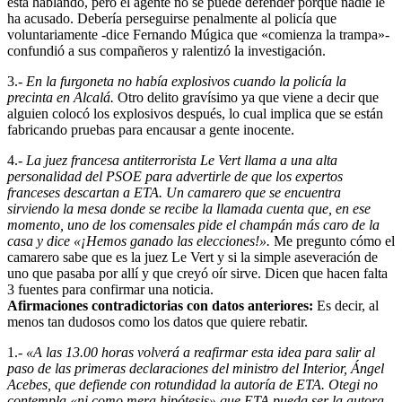
está hablando, pero el agente no se puede defender porque nadie le
ha acusado. Debería perseguirse penalmente al policía que
voluntariamente -dice Fernando Múgica que «comienza la trampa»-
confundió a sus compañeros y ralentizó la investigación.
3.-
En la furgoneta no había explosivos cuando la policía la
precinta en Alcalá.
Otro delito gravísimo ya que viene a decir que
alguien colocó los explosivos después, lo cual implica que se están
fabricando pruebas para encausar a gente inocente.
4.-
La juez francesa antiterrorista Le Vert llama a una alta
personalidad del PSOE para advertirle de que los expertos
franceses descartan a ETA. Un camarero que se encuentra
sirviendo la mesa donde se recibe la llamada cuenta que, en ese
momento, uno de los comensales pide el champán más caro de la
casa y dice «¡Hemos ganado las elecciones!».
Me pregunto cómo el
camarero sabe que es la juez Le Vert y si la simple aseveración de
uno que pasaba por allí y que creyó oír sirve. Dicen que hacen falta
3 fuentes para confirmar una noticia.
Afirmaciones contradictorias con datos anteriores:
Es decir, al
menos tan dudosos como los datos que quiere rebatir.
1.-
«A las 13.00 horas volverá a reafirmar esta idea para salir al
paso de las primeras declaraciones del ministro del Interior, Ángel
Acebes, que defiende con rotundidad la autoría de ETA. Otegi no
contempla «ni como mera hipótesis» que ETA pueda ser la autora