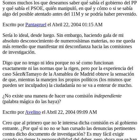
Somos muchos los que deseamos saber qué sabía el gobierno del PP
y qué sabía el PSOE, quién manipuló, en qué y cómo o si se sabía
algo del posible atentado antes del 11M y se podría haber prevenido.
Escrito por
Pantagruel
el Abril 22, 2004 01:15 AM
Sería lo ideal, desde luego. Sin embargo, haciendo gala de mi
absoluto desconocimiento de numerosísimas materias, no me queda
más remedio que manifestar mi desconfianza hacia las comisiones
de investigación.
Digo que no tengo ni idea porque no sé como funcionan
exactamente ni las normas que la rigen, pero por la experiencia del
caso Sáez&Tamayo de la Asmablea de Madrid obtuve la sensación
de que, mientras la manejen los propios políticos (los mismos que
pueden ser inculpados) la ciudadanía no se va a enterar de mucho.
¿No existe una manera de hacer una comisión
independiente
(palabra mágica do las haya)?
Escrito por
Avelino
el Abril 22, 2004 09:09 AM
Creo que al primero que no le interesa dicha comisión es al gobierno
entrante. ¿Por qué si no no se han cursado las denuncias pertinentes
contra dicho documento de investigación? Es muy fácil exigir
cuando no tienes la responsabilidad del deber, pero ahora que se han