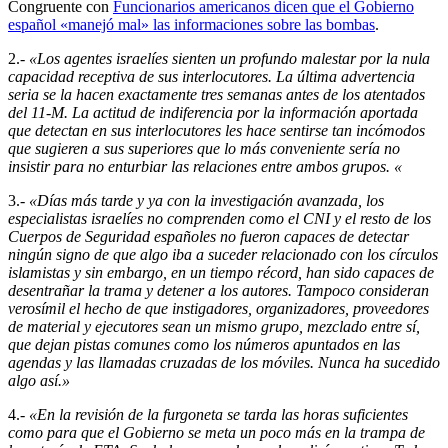
Congruente con
Funcionarios americanos dicen que el Gobierno
español «manejó mal» las informaciones sobre las bombas
.
2.-
«Los agentes israelíes sienten un profundo malestar por la nula
capacidad receptiva de sus interlocutores. La última advertencia
seria se la hacen exactamente tres semanas antes de los atentados
del 11-M. La actitud de indiferencia por la información aportada
que detectan en sus interlocutores les hace sentirse tan incómodos
que sugieren a sus superiores que lo más conveniente sería no
insistir para no enturbiar las relaciones entre ambos grupos. «
3.-
«Días más tarde y ya con la investigación avanzada, los
especialistas israelíes no comprenden como el CNI y el resto de los
Cuerpos de Seguridad españoles no fueron capaces de detectar
ningún signo de que algo iba a suceder relacionado con los círculos
islamistas y sin embargo, en un tiempo récord, han sido capaces de
desentrañar la trama y detener a los autores. Tampoco consideran
verosímil el hecho de que instigadores, organizadores, proveedores
de material y ejecutores sean un mismo grupo, mezclado entre sí,
que dejan pistas comunes como los números apuntados en las
agendas y las llamadas cruzadas de los móviles. Nunca ha sucedido
algo así.»
4.-
«En la revisión de la furgoneta se tarda las horas suficientes
como para que el Gobierno se meta un poco más en la trampa de