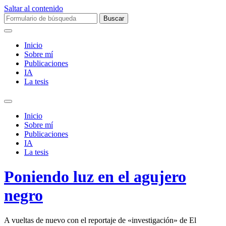
Saltar al contenido
Buscar:
Inicio
Sobre mí­
Publicaciones
IA
La tesis
Alternar
el
Inicio
campo
Sobre mí­
de
Publicaciones
búsqueda
IA
La tesis
Poniendo luz en el agujero
negro
A vueltas de nuevo con el reportaje de «investigación» de El