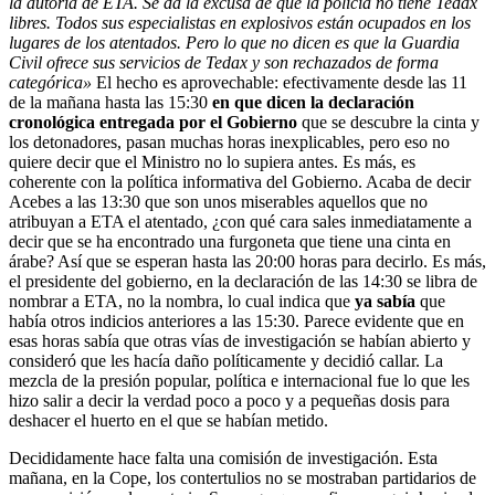
la autoría de ETA. Se da la excusa de que la policía no tiene Tedax
libres. Todos sus especialistas en explosivos están ocupados en los
lugares de los atentados. Pero lo que no dicen es que la Guardia
Civil ofrece sus servicios de Tedax y son rechazados de forma
categórica»
El hecho es aprovechable: efectivamente desde las 11
de la mañana hasta las 15:30
en que dicen la declaración
cronológica entregada por el Gobierno
que se descubre la cinta y
los detonadores, pasan muchas horas inexplicables, pero eso no
quiere decir que el Ministro no lo supiera antes. Es más, es
coherente con la política informativa del Gobierno. Acaba de decir
Acebes a las 13:30 que son unos miserables aquellos que no
atribuyan a ETA el atentado, ¿con qué cara sales inmediatamente a
decir que se ha encontrado una furgoneta que tiene una cinta en
árabe? Así que se esperan hasta las 20:00 horas para decirlo. Es más,
el presidente del gobierno, en la declaración de las 14:30 se libra de
nombrar a ETA, no la nombra, lo cual indica que
ya sabía
que
había otros indicios anteriores a las 15:30. Parece evidente que en
esas horas sabía que otras vías de investigación se habían abierto y
consideró que les hacía daño políticamente y decidió callar. La
mezcla de la presión popular, política e internacional fue lo que les
hizo salir a decir la verdad poco a poco y a pequeñas dosis para
deshacer el huerto en el que se habían metido.
Decididamente hace falta una comisión de investigación. Esta
mañana, en la Cope, los contertulios no se mostraban partidarios de