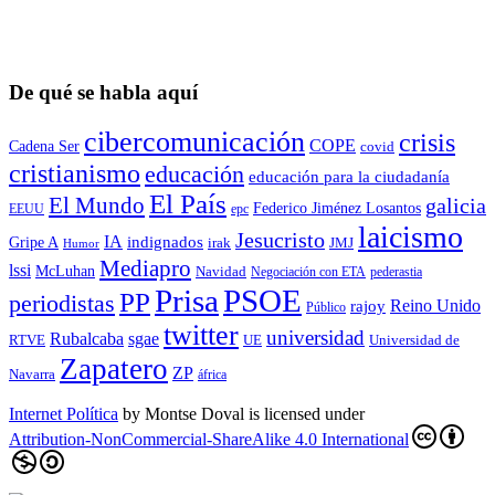
De qué se habla aquí
cibercomunicación
crisis
COPE
Cadena Ser
covid
cristianismo
educación
educación para la ciudadaní­a
El País
El Mundo
galicia
Federico Jiménez Losantos
EEUU
epc
laicismo
Jesucristo
IA
Gripe A
indignados
irak
JMJ
Humor
Mediapro
lssi
McLuhan
Navidad
Negociación con ETA
pederastia
Prisa
PSOE
PP
periodistas
Reino Unido
rajoy
Público
twitter
universidad
sgae
Rubalcaba
RTVE
UE
Universidad de
Zapatero
ZP
Navarra
áfrica
Internet Política
by
Montse Doval
is licensed under
Attribution-NonCommercial-ShareAlike 4.0 International