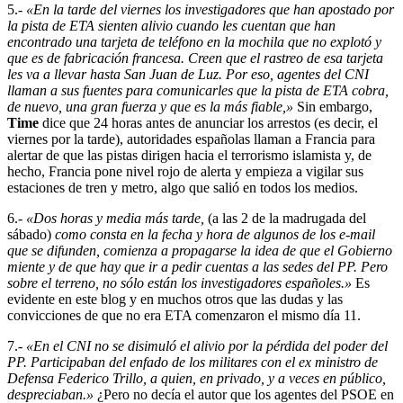
5.-
«En la tarde del viernes los investigadores que han apostado por
la pista de ETA sienten alivio cuando les cuentan que han
encontrado una tarjeta de teléfono en la mochila que no explotó y
que es de fabricación francesa. Creen que el rastreo de esa tarjeta
les va a llevar hasta San Juan de Luz. Por eso, agentes del CNI
llaman a sus fuentes para comunicarles que la pista de ETA cobra,
de nuevo, una gran fuerza y que es la más fiable,»
Sin embargo,
Time
dice que 24 horas antes de anunciar los arrestos (es decir, el
viernes por la tarde), autoridades españolas llaman a Francia para
alertar de que las pistas dirigen hacia el terrorismo islamista y, de
hecho, Francia pone nivel rojo de alerta y empieza a vigilar sus
estaciones de tren y metro, algo que salió en todos los medios.
6.-
«Dos horas y media más tarde,
(a las 2 de la madrugada del
sábado)
como consta en la fecha y hora de algunos de los e-mail
que se difunden, comienza a propagarse la idea de que el Gobierno
miente y de que hay que ir a pedir cuentas a las sedes del PP. Pero
sobre el terreno, no sólo están los investigadores españoles.»
Es
evidente en este blog y en muchos otros que las dudas y las
convicciones de que no era ETA comenzaron el mismo día 11.
7.-
«En el CNI no se disimuló el alivio por la pérdida del poder del
PP. Participaban del enfado de los militares con el ex ministro de
Defensa Federico Trillo, a quien, en privado, y a veces en público,
despreciaban.»
¿Pero no decía el autor que los agentes del PSOE en