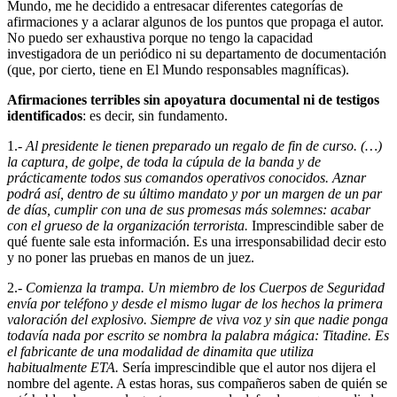
Mundo, me he decidido a entresacar diferentes categorías de
afirmaciones y a aclarar algunos de los puntos que propaga el autor.
No puedo ser exhaustiva porque no tengo la capacidad
investigadora de un periódico ni su departamento de documentación
(que, por cierto, tiene en El Mundo responsables magníficas).
Afirmaciones terribles sin apoyatura documental ni de testigos
identificados
: es decir, sin fundamento.
1.-
Al presidente le tienen preparado un regalo de fin de curso. (…)
la captura, de golpe, de toda la cúpula de la banda y de
prácticamente todos sus comandos operativos conocidos. Aznar
podrá así, dentro de su último mandato y por un margen de un par
de días, cumplir con una de sus promesas más solemnes: acabar
con el grueso de la organización terrorista.
Imprescindible saber de
qué fuente sale esta información. Es una irresponsabilidad decir esto
y no poner las pruebas en manos de un juez.
2.-
Comienza la trampa. Un miembro de los Cuerpos de Seguridad
envía por teléfono y desde el mismo lugar de los hechos la primera
valoración del explosivo. Siempre de viva voz y sin que nadie ponga
todavía nada por escrito se nombra la palabra mágica: Titadine. Es
el fabricante de una modalidad de dinamita que utiliza
habitualmente ETA.
Sería imprescindible que el autor nos dijera el
nombre del agente. A estas horas, sus compañeros saben de quién se