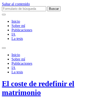
Saltar al contenido
Buscar:
Inicio
Sobre mí­
Publicaciones
IA
La tesis
Alternar
el
Inicio
campo
Sobre mí­
de
Publicaciones
búsqueda
IA
La tesis
El coste de redefinir el
matrimonio