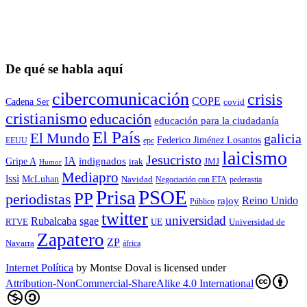
De qué se habla aquí
cibercomunicación
crisis
COPE
Cadena Ser
covid
cristianismo
educación
educación para la ciudadaní­a
El País
El Mundo
galicia
Federico Jiménez Losantos
EEUU
epc
laicismo
Jesucristo
IA
Gripe A
indignados
irak
JMJ
Humor
Mediapro
lssi
McLuhan
Navidad
Negociación con ETA
pederastia
Prisa
PSOE
PP
periodistas
Reino Unido
rajoy
Público
twitter
universidad
sgae
Rubalcaba
RTVE
UE
Universidad de
Zapatero
ZP
Navarra
áfrica
Internet Política
by
Montse Doval
is licensed under
Attribution-NonCommercial-ShareAlike 4.0 International