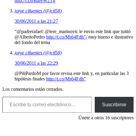
http://t.co/BaHW2Tg
jorge cifuentes (@jcif58)
30/06/2011 a las 21:27
“@padrerafael: @tere_marinovic le envio este link que tuitió
@AlbertoPedro
http://t.co/Ms64Fdh”/
muy bueno e ilustrativo
del fondo del tema
jorge cifuentes (@jcif58)
30/06/2011 a las 22:29
@PiliPardoM por favor revisa este link y, en particular las 3
hipótesis finales
http://t.co/Ms64Fdh”
Los comentarios están cerrados.
Escribe tu correo electrónico…
Suscribirse
Únete a otros 16 suscriptores