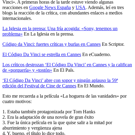
Vinci». A primeras horas de la tarde estuve viendo algunas
reacciones en
Google News España
y
USA
. Además, leí en tres
blogs la reacción de la crítica, con abundantes enlaces a medios
internacionales.
La Iglesia en la prensa: Una fría acogida: «Sony, tenemos un
problema»
En La Iglesia en la prensa.
Código da Vinci: fuertes críticas y burlas en Cannes
En Scriptor.
El Código Da Vinci se estrella en Cannes
En eCuaderno.
Los críticos destrozan ‘El Código Da Vinci’ en Cannes y la califican
de «porquería» y «tostón»
En El País.
‘El Código Da Vinci’ abre con sopor y ningún aplauso la 59ª
edición del Festival de Cine de Cannes
En El Mundo.
Esto me recuerda a la película «La hoguera de las vanidades» por
cuatro motivos:
1. Estaba también protagonizada por Tom Hanks
2. Era la adaptación de una novela de gran éxito
3. Fue la única película en la que quise salir a la mitad por
aburrimiento y vergüenza ajena
4. Y, bueno, el título lo dice todo.