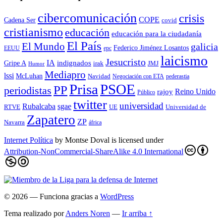
cibercomunicación
crisis
COPE
Cadena Ser
covid
cristianismo
educación
educación para la ciudadaní­a
El País
El Mundo
galicia
Federico Jiménez Losantos
EEUU
epc
laicismo
Jesucristo
IA
Gripe A
indignados
irak
JMJ
Humor
Mediapro
lssi
McLuhan
Navidad
Negociación con ETA
pederastia
Prisa
PSOE
PP
periodistas
Reino Unido
rajoy
Público
twitter
universidad
sgae
Rubalcaba
RTVE
UE
Universidad de
Zapatero
ZP
Navarra
áfrica
Internet Política
by
Montse Doval
is licensed under
Attribution-NonCommercial-ShareAlike 4.0 International
© 2026
— Funciona gracias a
WordPress
Tema realizado por
Anders Noren
—
Ir arriba ↑