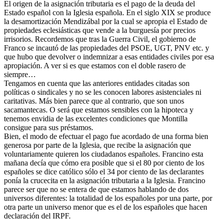
El origen de la asignación tributaria es el pago de la deuda del
Estado español con la Iglesia española. En el siglo XIX se produce
la desamortización Mendizábal por la cual se apropia el Estado de
propiedades eclesiásticas que vende a la burguesía por precios
irrisorios. Recordemos que tras la Guerra Civil, el gobierno de
Franco se incautó de las propiedades del PSOE, UGT, PNV etc. y
que hubo que devolver o indemnizar a esas entidades civiles por esa
apropiación. A ver si es que estamos con el doble rasero de
siempre…
Tengamos en cuenta que las anteriores entidades citadas son
políticas o sindicales y no se les conocen labores asistenciales ni
caritativas. Más bien parece que al contrario, que son unos
sacamantecas. O será que estamos sensibles con la hipoteca y
tenemos envidia de las excelentes condiciones que Montilla
consigue para sus préstamos.
Bien, el modo de efectuar el pago fue acordado de una forma bien
generosa por parte de la Iglesia, que recibe la asignación que
voluntariamente quieren los ciudadanos españoles. Francino esta
mañana decía que cómo era posible que si el 80 por ciento de los
españoles se dice católico sólo el 34 por ciento de las declarantes
ponía la crucecita en la asignación tributaria a la Iglesia. Francino
parece ser que no se entera de que estamos hablando de dos
universos diferentes: la totalidad de los españoles por una parte, por
otra parte un universo menor que es el de los españoles que hacen
declaración del IRPF.