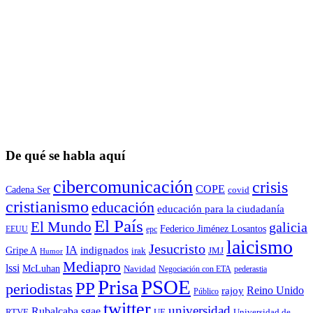
De qué se habla aquí
cibercomunicación
crisis
COPE
Cadena Ser
covid
cristianismo
educación
educación para la ciudadaní­a
El País
El Mundo
galicia
Federico Jiménez Losantos
EEUU
epc
laicismo
Jesucristo
IA
Gripe A
indignados
irak
JMJ
Humor
Mediapro
lssi
McLuhan
Navidad
Negociación con ETA
pederastia
Prisa
PSOE
PP
periodistas
Reino Unido
rajoy
Público
twitter
universidad
sgae
Rubalcaba
RTVE
UE
Universidad de