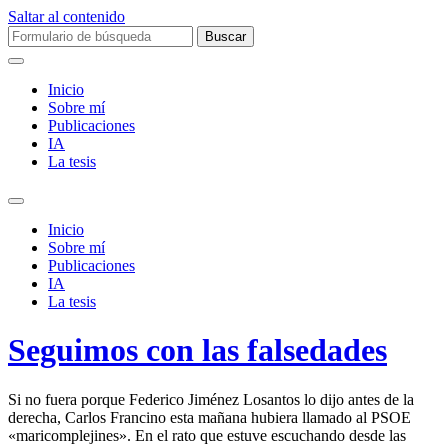
Saltar al contenido
Buscar:
Inicio
Sobre mí­
Publicaciones
IA
La tesis
Alternar
el
Inicio
campo
Sobre mí­
de
Publicaciones
búsqueda
IA
La tesis
Seguimos con las falsedades
Si no fuera porque Federico Jiménez Losantos lo dijo antes de la
derecha, Carlos Francino esta mañana hubiera llamado al PSOE
«maricomplejines». En el rato que estuve escuchando desde las