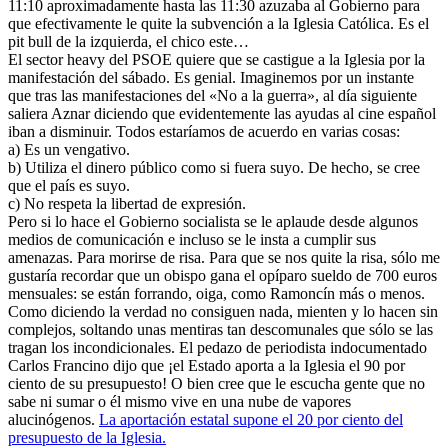
11:10 aproximadamente hasta las 11:30 azuzaba al Gobierno para
que efectivamente le quite la subvención a la Iglesia Católica. Es el
pit bull de la izquierda, el chico este…
El sector heavy del PSOE quiere que se castigue a la Iglesia por la
manifestación del sábado. Es genial. Imaginemos por un instante
que tras las manifestaciones del «No a la guerra», al día siguiente
saliera Aznar diciendo que evidentemente las ayudas al cine español
iban a disminuir. Todos estaríamos de acuerdo en varias cosas:
a) Es un vengativo.
b) Utiliza el dinero público como si fuera suyo. De hecho, se cree
que el país es suyo.
c) No respeta la libertad de expresión.
Pero si lo hace el Gobierno socialista se le aplaude desde algunos
medios de comunicación e incluso se le insta a cumplir sus
amenazas. Para morirse de risa. Para que se nos quite la risa, sólo me
gustaría recordar que un obispo gana el opíparo sueldo de 700 euros
mensuales: se están forrando, oiga, como Ramoncín más o menos.
Como diciendo la verdad no consiguen nada, mienten y lo hacen sin
complejos, soltando unas mentiras tan descomunales que sólo se las
tragan los incondicionales. El pedazo de periodista indocumentado
Carlos Francino dijo que ¡el Estado aporta a la Iglesia el 90 por
ciento de su presupuesto! O bien cree que le escucha gente que no
sabe ni sumar o él mismo vive en una nube de vapores
alucinógenos.
La aportación estatal supone el 20 por ciento del
presupuesto de la Iglesia.