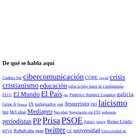
De qué se habla aquí
cibercomunicación
crisis
COPE
Cadena Ser
covid
cristianismo
educación
educación para la ciudadaní­a
El País
El Mundo
galicia
Federico Jiménez Losantos
EEUU
epc
laicismo
Jesucristo
IA
Gripe A
indignados
irak
JMJ
Humor
Mediapro
lssi
McLuhan
Navidad
Negociación con ETA
pederastia
Prisa
PSOE
PP
periodistas
Reino Unido
rajoy
Público
twitter
universidad
sgae
Rubalcaba
RTVE
UE
Universidad de