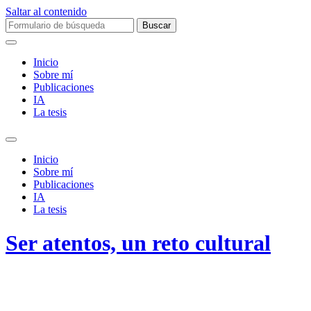
Saltar al contenido
Buscar:
Inicio
Sobre mí­
Publicaciones
IA
La tesis
Alternar
el
Inicio
campo
Sobre mí­
de
Publicaciones
búsqueda
IA
La tesis
Ser atentos, un reto cultural