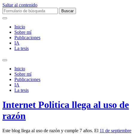
Saltar al contenido
Buscar:
Inicio
Sobre mí­
Publicaciones
IA
La tesis
Alternar
el
Inicio
campo
Sobre mí­
de
Publicaciones
búsqueda
IA
La tesis
Internet Politica llega al uso de
razón
Este blog llega al uso de razón y cumple 7 años. El
11 de septiembre