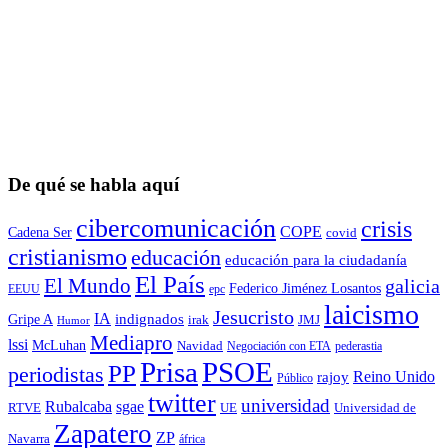
De qué se habla aquí
cibercomunicación
crisis
COPE
Cadena Ser
covid
cristianismo
educación
educación para la ciudadaní­a
El País
El Mundo
galicia
Federico Jiménez Losantos
EEUU
epc
laicismo
Jesucristo
IA
Gripe A
indignados
irak
JMJ
Humor
Mediapro
lssi
McLuhan
Navidad
Negociación con ETA
pederastia
Prisa
PSOE
PP
periodistas
Reino Unido
rajoy
Público
twitter
universidad
sgae
Rubalcaba
RTVE
UE
Universidad de
Zapatero
ZP
Navarra
áfrica