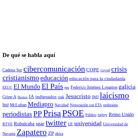
De qué se habla aquí
cibercomunicación
crisis
COPE
Cadena Ser
covid
cristianismo
educación
educación para la ciudadaní­a
El País
El Mundo
galicia
Federico Jiménez Losantos
EEUU
epc
laicismo
Jesucristo
IA
Gripe A
indignados
irak
JMJ
Humor
Mediapro
lssi
McLuhan
Navidad
Negociación con ETA
pederastia
Prisa
PSOE
PP
periodistas
Reino Unido
rajoy
Público
twitter
universidad
sgae
Rubalcaba
RTVE
UE
Universidad de
Zapatero
ZP
Navarra
áfrica