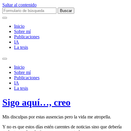
Saltar al contenido
Buscar:
Inicio
Sobre mí­
Publicaciones
IA
La tesis
Alternar
el
Inicio
campo
Sobre mí­
de
Publicaciones
búsqueda
IA
La tesis
Sigo aquí­…, creo
Mis disculpas por estas ausencias pero la vida me atropella.
Y no es que estos dí­as estén carentes de noticias sino que deberí­a