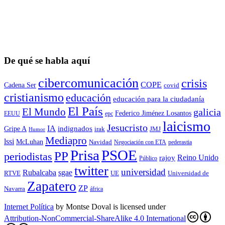
De qué se habla aquí
cibercomunicación
crisis
COPE
Cadena Ser
covid
cristianismo
educación
educación para la ciudadaní­a
El País
El Mundo
galicia
Federico Jiménez Losantos
EEUU
epc
laicismo
Jesucristo
IA
Gripe A
indignados
irak
JMJ
Humor
Mediapro
lssi
McLuhan
Navidad
Negociación con ETA
pederastia
Prisa
PSOE
PP
periodistas
Reino Unido
rajoy
Público
twitter
universidad
sgae
Rubalcaba
RTVE
UE
Universidad de
Zapatero
ZP
Navarra
áfrica
Internet Política
by
Montse Doval
is licensed under
Attribution-NonCommercial-ShareAlike 4.0 International