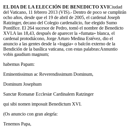
EL DIA DE LA ELECCIÓN DE BENEDICTO XVI
Ciudad
del Vaticano, 11 febrero 2013 (VIS).- Dentro de poco se cumplirán
ocho años, desde que el 19 de abril de 2005, el cardenal Joseph
Ratzinger, decano del Colegio cardenalicio, fue elegido Sumo
Pontífice. El 264 sucesor de Pedro, tomó el nombre de Benedicto
XVI.A las 18,43, después de aparecer la «fumata» blanca, el
cardenal protodiácono, Jorge Arturo Medina Estévez, dio el
anuncio a las gentes desde la «loggia» o balcón externo de la
Bendición de la basílica vaticana, con estas palabras:Annuntio
vobis gaudium magnum;
habemus Papam:
Eminentissimun ac Reverendissimum Dominum,
Dominum Josephum
Sanctæ Romanæ Ecclesiæ Cardinalem Ratzinger
qui sibi nomen imposuit Benedictum XVI.
(Os anuncio con gran alegría:
Tenemos Papa,