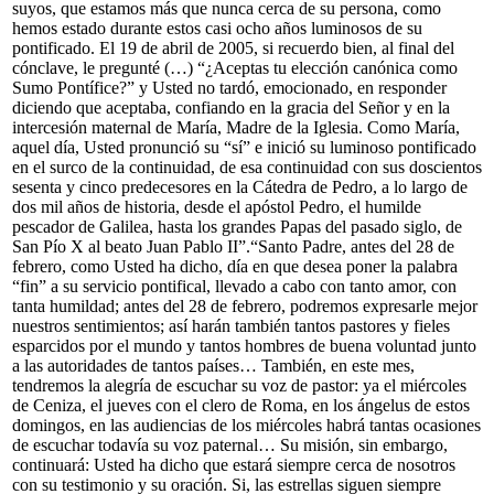
suyos, que estamos más que nunca cerca de su persona, como
hemos estado durante estos casi ocho años luminosos de su
pontificado. El 19 de abril de 2005, si recuerdo bien, al final del
cónclave, le pregunté (…) “¿Aceptas tu elección canónica como
Sumo Pontífice?” y Usted no tardó, emocionado, en responder
diciendo que aceptaba, confiando en la gracia del Señor y en la
intercesión maternal de María, Madre de la Iglesia. Como María,
aquel día, Usted pronunció su “sí” e inició su luminoso pontificado
en el surco de la continuidad, de esa continuidad con sus doscientos
sesenta y cinco predecesores en la Cátedra de Pedro, a lo largo de
dos mil años de historia, desde el apóstol Pedro, el humilde
pescador de Galilea, hasta los grandes Papas del pasado siglo, de
San Pío X al beato Juan Pablo II”.“Santo Padre, antes del 28 de
febrero, como Usted ha dicho, día en que desea poner la palabra
“fin” a su servicio pontifical, llevado a cabo con tanto amor, con
tanta humildad; antes del 28 de febrero, podremos expresarle mejor
nuestros sentimientos; así harán también tantos pastores y fieles
esparcidos por el mundo y tantos hombres de buena voluntad junto
a las autoridades de tantos países… También, en este mes,
tendremos la alegría de escuchar su voz de pastor: ya el miércoles
de Ceniza, el jueves con el clero de Roma, en los ángelus de estos
domingos, en las audiencias de los miércoles habrá tantas ocasiones
de escuchar todavía su voz paternal… Su misión, sin embargo,
continuará: Usted ha dicho que estará siempre cerca de nosotros
con su testimonio y su oración. Si, las estrellas siguen siempre