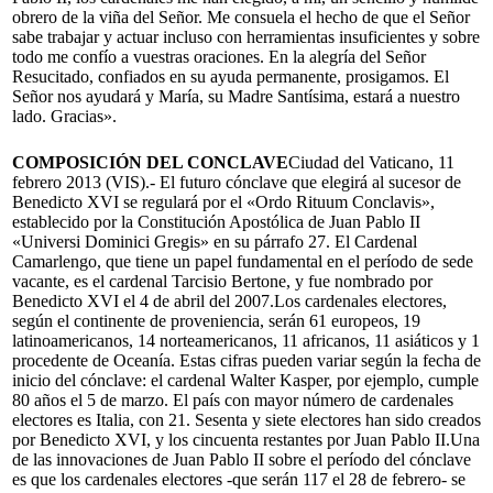
obrero de la viña del Señor. Me consuela el hecho de que el Señor
sabe trabajar y actuar incluso con herramientas insuficientes y sobre
todo me confío a vuestras oraciones. En la alegría del Señor
Resucitado, confiados en su ayuda permanente, prosigamos. El
Señor nos ayudará y María, su Madre Santísima, estará a nuestro
lado. Gracias».
COMPOSICIÓN DEL CONCLAVE
Ciudad del Vaticano, 11
febrero 2013 (VIS).- El futuro cónclave que elegirá al sucesor de
Benedicto XVI se regulará por el «Ordo Rituum Conclavis»,
establecido por la Constitución Apostólica de Juan Pablo II
«Universi Dominici Gregis» en su párrafo 27. El Cardenal
Camarlengo, que tiene un papel fundamental en el período de sede
vacante, es el cardenal Tarcisio Bertone, y fue nombrado por
Benedicto XVI el 4 de abril del 2007.Los cardenales electores,
según el continente de proveniencia, serán 61 europeos, 19
latinoamericanos, 14 norteamericanos, 11 africanos, 11 asiáticos y 1
procedente de Oceanía. Estas cifras pueden variar según la fecha de
inicio del cónclave: el cardenal Walter Kasper, por ejemplo, cumple
80 años el 5 de marzo. El país con mayor número de cardenales
electores es Italia, con 21. Sesenta y siete electores han sido creados
por Benedicto XVI, y los cincuenta restantes por Juan Pablo II.Una
de las innovaciones de Juan Pablo II sobre el período del cónclave
es que los cardenales electores -que serán 117 el 28 de febrero- se