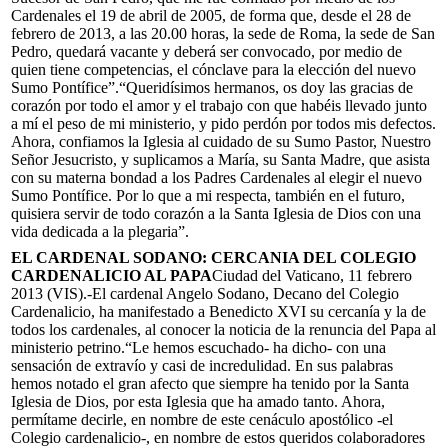
Cardenales el 19 de abril de 2005, de forma que, desde el 28 de
febrero de 2013, a las 20.00 horas, la sede de Roma, la sede de San
Pedro, quedará vacante y deberá ser convocado, por medio de
quien tiene competencias, el cónclave para la elección del nuevo
Sumo Pontífice”.“Queridísimos hermanos, os doy las gracias de
corazón por todo el amor y el trabajo con que habéis llevado junto
a mí el peso de mi ministerio, y pido perdón por todos mis defectos.
Ahora, confiamos la Iglesia al cuidado de su Sumo Pastor, Nuestro
Señor Jesucristo, y suplicamos a María, su Santa Madre, que asista
con su materna bondad a los Padres Cardenales al elegir el nuevo
Sumo Pontífice. Por lo que a mi respecta, también en el futuro,
quisiera servir de todo corazón a la Santa Iglesia de Dios con una
vida dedicada a la plegaria”.
EL CARDENAL SODANO: CERCANIA DEL COLEGIO
CARDENALICIO AL PAPA
Ciudad del Vaticano, 11 febrero
2013 (VIS).-El cardenal Angelo Sodano, Decano del Colegio
Cardenalicio, ha manifestado a Benedicto XVI su cercanía y la de
todos los cardenales, al conocer la noticia de la renuncia del Papa al
ministerio petrino.“Le hemos escuchado- ha dicho- con una
sensación de extravío y casi de incredulidad. En sus palabras
hemos notado el gran afecto que siempre ha tenido por la Santa
Iglesia de Dios, por esta Iglesia que ha amado tanto. Ahora,
permítame decirle, en nombre de este cenáculo apostólico -el
Colegio cardenalicio-, en nombre de estos queridos colaboradores