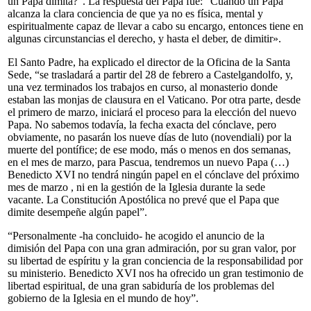
un Papa dimita?”. La respuesta del Papa fue: “Cuando un Papa
alcanza la clara conciencia de que ya no es física, mental y
espiritualmente capaz de llevar a cabo su encargo, entonces tiene en
algunas circunstancias el derecho, y hasta el deber, de dimitir».
El Santo Padre, ha explicado el director de la Oficina de la Santa
Sede, “se trasladará a partir del 28 de febrero a Castelgandolfo, y,
una vez terminados los trabajos en curso, al monasterio donde
estaban las monjas de clausura en el Vaticano. Por otra parte, desde
el primero de marzo, iniciará el proceso para la elección del nuevo
Papa. No sabemos todavía, la fecha exacta del cónclave, pero
obviamente, no pasarán los nueve días de luto (novendiali) por la
muerte del pontífice; de ese modo, más o menos en dos semanas,
en el mes de marzo, para Pascua, tendremos un nuevo Papa (…)
Benedicto XVI no tendrá ningún papel en el cónclave del próximo
mes de marzo , ni en la gestión de la Iglesia durante la sede
vacante. La Constitución Apostólica no prevé que el Papa que
dimite desempeñe algún papel”.
“Personalmente -ha concluido- he acogido el anuncio de la
dimisión del Papa con una gran admiración, por su gran valor, por
su libertad de espíritu y la gran conciencia de la responsabilidad por
su ministerio. Benedicto XVI nos ha ofrecido un gran testimonio de
libertad espiritual, de una gran sabiduría de los problemas del
gobierno de la Iglesia en el mundo de hoy”.