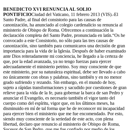
BENEDICTO XVI RENUNCIA AL SOLIO
PONTIFICIO
Ciudad del Vaticano, 11 febrero 2013 (VIS).-El
Santo Padre, al final del consistorio para las causas de
canonización, ha anunciado al colegio cardenalicio su renuncia al
ministerio de Obispo de Roma. Ofrecemos a continuación la
declaración completa del Santo Padre, pronunciada en latín.“Os he
convocado a este Consistorio, no sólo para las tres causas de
canonización, sino también para comunicaros una decisión de gran
importancia para la vida de la Iglesia. Después de haber examinado
ante Dios reiteradamente mi conciencia, he llegado a la certeza de
que, por la edad avanzada, ya no tengo fuerzas para ejercer
adecuadamente el ministerio petrino. Soy muy consciente de que
este ministerio, por su naturaleza espiritual, debe ser llevado a cabo
no únicamente con obras y palabras, sino también y en no menor
grado sufriendo y rezando. Sin embargo, en el mundo de hoy,
sujeto a rápidas transformaciones y sacudido por cuestiones de gran
relieve para la vida de la fe, para gobernar la barca de san Pedro y
anunciar el Evangelio, es necesario también el vigor tanto del
cuerpo como del espíritu, vigor que, en los últimos meses, ha
disminuido en mí de tal forma que he de reconocer mi incapacidad
para ejercer bien el ministerio que me fue encomendado. Por esto,
siendo muy consciente de la seriedad de este acto, con plena
libertad, declaro que renuncio al ministerio de Obispo de Roma,
Sucesor de San Pedro, que me fue confiado por medio de los