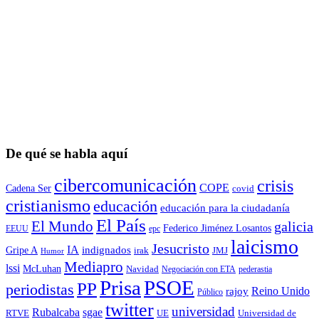
De qué se habla aquí
cibercomunicación
crisis
COPE
Cadena Ser
covid
cristianismo
educación
educación para la ciudadaní­a
El País
El Mundo
galicia
Federico Jiménez Losantos
EEUU
epc
laicismo
Jesucristo
IA
Gripe A
indignados
irak
JMJ
Humor
Mediapro
lssi
McLuhan
Navidad
Negociación con ETA
pederastia
Prisa
PSOE
PP
periodistas
Reino Unido
rajoy
Público
twitter
universidad
sgae
Rubalcaba
RTVE
UE
Universidad de