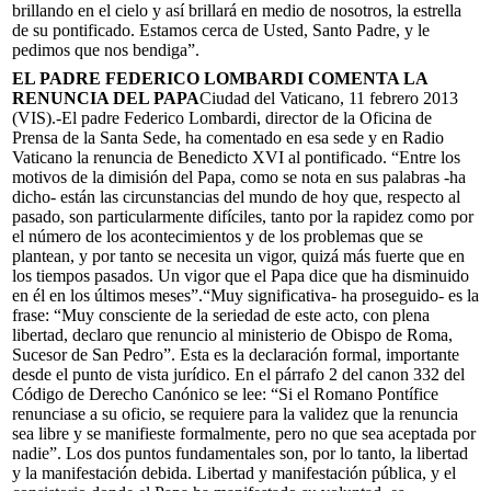
brillando en el cielo y así brillará en medio de nosotros, la estrella
de su pontificado. Estamos cerca de Usted, Santo Padre, y le
pedimos que nos bendiga”.
EL PADRE FEDERICO LOMBARDI COMENTA LA
RENUNCIA DEL PAPA
Ciudad del Vaticano, 11 febrero 2013
(VIS).-El padre Federico Lombardi, director de la Oficina de
Prensa de la Santa Sede, ha comentado en esa sede y en Radio
Vaticano la renuncia de Benedicto XVI al pontificado. “Entre los
motivos de la dimisión del Papa, como se nota en sus palabras -ha
dicho- están las circunstancias del mundo de hoy que, respecto al
pasado, son particularmente difíciles, tanto por la rapidez como por
el número de los acontecimientos y de los problemas que se
plantean, y por tanto se necesita un vigor, quizá más fuerte que en
los tiempos pasados. Un vigor que el Papa dice que ha disminuido
en él en los últimos meses”.“Muy significativa- ha proseguido- es la
frase: “Muy consciente de la seriedad de este acto, con plena
libertad, declaro que renuncio al ministerio de Obispo de Roma,
Sucesor de San Pedro”. Esta es la declaración formal, importante
desde el punto de vista jurídico. En el párrafo 2 del canon 332 del
Código de Derecho Canónico se lee: “Si el Romano Pontífice
renunciase a su oficio, se requiere para la validez que la renuncia
sea libre y se manifieste formalmente, pero no que sea aceptada por
nadie”. Los dos puntos fundamentales son, por lo tanto, la libertad
y la manifestación debida. Libertad y manifestación pública, y el