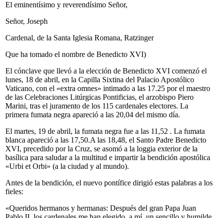
El eminentísimo y reverendísimo Señor,
Señor, Joseph
Cardenal, de la Santa Iglesia Romana, Ratzinger
Que ha tomado el nombre de Benedicto XVI)
El cónclave que llevó a la elección de Benedicto XVI comenzó el
lunes, 18 de abril, en la Capilla Sixtina del Palacio Apostólico
Vaticano, con el «extra omnes» intimado a las 17.25 por el maestro
de las Celebraciones Litúrgicas Pontificias, el arzobispo Piero
Marini, tras el juramento de los 115 cardenales electores. La
primera fumata negra apareció a las 20,04 del mismo día.
El martes, 19 de abril, la fumata negra fue a las 11,52 . La fumata
blanca apareció a las 17,50.A las 18,48, el Santo Padre Benedicto
XVI, precedido por la Cruz, se asomó a la loggia exterior de la
basílica para saludar a la multitud e impartir la bendición apostólica
«Urbi et Orbi» (a la ciudad y al mundo).
Antes de la bendición, el nuevo pontífice dirigió estas palabras a los
fieles:
«Queridos hermanos y hermanas: Después del gran Papa Juan
Pablo II, los cardenales me han elegido, a mí, un sencillo y humilde