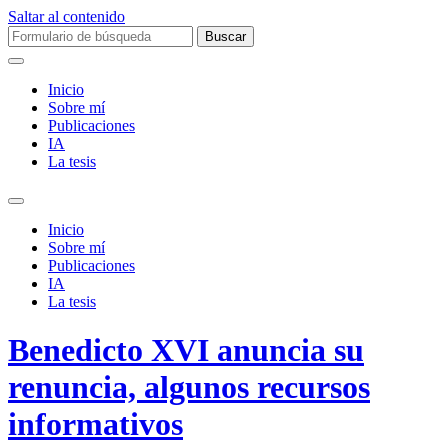
Saltar al contenido
Buscar:
Inicio
Sobre mí­
Publicaciones
IA
La tesis
Alternar
el
Inicio
campo
Sobre mí­
de
Publicaciones
búsqueda
IA
La tesis
Benedicto XVI anuncia su
renuncia, algunos recursos
informativos