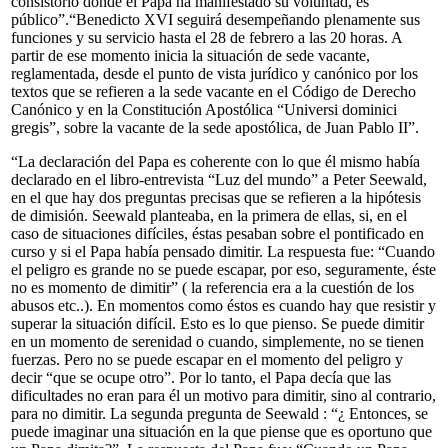
consistorio donde el Papa ha manifestado su voluntad, es
público”.“Benedicto XVI seguirá desempeñando plenamente sus
funciones y su servicio hasta el 28 de febrero a las 20 horas. A
partir de ese momento inicia la situación de sede vacante,
reglamentada, desde el punto de vista jurídico y canónico por los
textos que se refieren a la sede vacante en el Código de Derecho
Canónico y en la Constitución Apostólica “Universi dominici
gregis”, sobre la vacante de la sede apostólica, de Juan Pablo II”.
“La declaración del Papa es coherente con lo que él mismo había
declarado en el libro-entrevista “Luz del mundo” a Peter Seewald,
en el que hay dos preguntas precisas que se refieren a la hipótesis
de dimisión. Seewald planteaba, en la primera de ellas, si, en el
caso de situaciones difíciles, éstas pesaban sobre el pontificado en
curso y si el Papa había pensado dimitir. La respuesta fue: “Cuando
el peligro es grande no se puede escapar, por eso, seguramente, éste
no es momento de dimitir” ( la referencia era a la cuestión de los
abusos etc..). En momentos como éstos es cuando hay que resistir y
superar la situación difícil. Esto es lo que pienso. Se puede dimitir
en un momento de serenidad o cuando, simplemente, no se tienen
fuerzas. Pero no se puede escapar en el momento del peligro y
decir “que se ocupe otro”. Por lo tanto, el Papa decía que las
dificultades no eran para él un motivo para dimitir, sino al contrario,
para no dimitir. La segunda pregunta de Seewald : “¿ Entonces, se
puede imaginar una situación en la que piense que es oportuno que