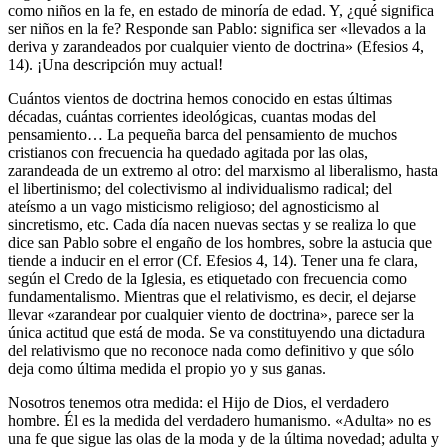
como niños en la fe, en estado de minoría de edad. Y, ¿qué significa
ser niños en la fe? Responde san Pablo: significa ser «llevados a la
deriva y zarandeados por cualquier viento de doctrina» (Efesios 4,
14). ¡Una descripción muy actual!
Cuántos vientos de doctrina hemos conocido en estas últimas
décadas, cuántas corrientes ideológicas, cuantas modas del
pensamiento… La pequeña barca del pensamiento de muchos
cristianos con frecuencia ha quedado agitada por las olas,
zarandeada de un extremo al otro: del marxismo al liberalismo, hasta
el libertinismo; del colectivismo al individualismo radical; del
ateísmo a un vago misticismo religioso; del agnosticismo al
sincretismo, etc. Cada día nacen nuevas sectas y se realiza lo que
dice san Pablo sobre el engaño de los hombres, sobre la astucia que
tiende a inducir en el error (Cf. Efesios 4, 14). Tener una fe clara,
según el Credo de la Iglesia, es etiquetado con frecuencia como
fundamentalismo. Mientras que el relativismo, es decir, el dejarse
llevar «zarandear por cualquier viento de doctrina», parece ser la
única actitud que está de moda. Se va constituyendo una dictadura
del relativismo que no reconoce nada como definitivo y que sólo
deja como última medida el propio yo y sus ganas.
Nosotros tenemos otra medida: el Hijo de Dios, el verdadero
hombre. Él es la medida del verdadero humanismo. «Adulta» no es
una fe que sigue las olas de la moda y de la última novedad; adulta y