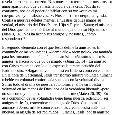
revela su rostro, su corazón. Nos muestra su ternura por nosotros, su
amor apasionado que va hasta la locura de la cruz. Nos da su
confianza, nos da el poder de hablar con su yo: «este es mi
cuerpo…», «yo te absuelvo…». Nos confía su cuerpo, la Iglesia.
Confía a nuestras débiles mentes, a nuestras débiles manos su
verdad, el misterio del Dios Padre, Hijo y Espíritu Santo; el misterio
del Dios que «tanto amó Dios al mundo que dio a su Hijo único»
(Juan 3, 16). Nos ha hecho sus amigos y, nosotros, ¿cómo
respondemos?
El segundo elemento con el que Jesús define la amistad es la
comunión de las voluntades. «Idem velle – idem nolle», era también
para los romanos la definición de la amistad. «Vosotros sois mis
amigos, si hacéis lo que yo os mando» (Juan 15, 14). La amistad
con Cristo coincide con lo que expresa la tercera petición del
Padrenuestro: «Hágase tu voluntad así en la tierra como en el cielo».
En la hora de Getsemaní, Jesús transformó nuestra voluntad humana
rebelde en voluntad conformada y unida con la voluntad divina.
Sufrió todo el drama de nuestra autonomía y, al llevar nuestra
voluntad en las manos de Dios, nos da la verdadera libertad: «pero
no sea como yo quiero, sino como quieras tú» (Mateo 26, 39). En
esta comunión de las voluntades tiene lugar nuestra redención: ser
amigos de Jesús, convertirse en amigos de Dios. Cuanto más
amamos a Jesús, más le conocemos, más crece nuestra auténtica
libertad, la alegría de ser redimidos. ¡Gracias, Jesús, por tu amistad!