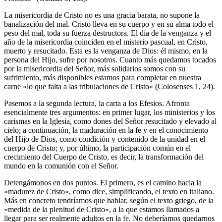
La misericordia de Cristo no es una gracia barata, no supone la
banalización del mal. Cristo lleva en su cuerpo y en su alma todo el
peso del mal, toda su fuerza destructora. El día de la venganza y el
año de la misericordia coinciden en el misterio pascual, en Cristo,
muerto y resucitado. Esta es la venganza de Dios: él mismo, en la
persona del Hijo, sufre por nosotros. Cuanto más quedamos tocados
por la misericordia del Señor, más solidarios somos con su
sufrimiento, más disponibles estamos para completar en nuestra
carne «lo que falta a las tribulaciones de Cristo» (Colosenses 1, 24).
Pasemos a la segunda lectura, la carta a los Efesios. Afronta
esencialmente tres argumentos: en primer lugar, los ministerios y los
carismas en la Iglesia, como dones del Señor resucitado y elevado al
cielo; a continuación, la maduración en la fe y en el conocimiento
del Hijo de Dios, como condición y contenido de la unidad en el
cuerpo de Cristo; y, por último, la participación común en el
crecimiento del Cuerpo de Cristo, es decir, la transformación del
mundo en la comunión con el Señor.
Detengámonos en dos puntos. El primero, es el camino hacia la
«madurez de Cristo», como dice, simplificando, el texto en italiano.
Más en concreto tendríamos que hablar, según el texto griego, de la
«medida de la plenitud de Cristo», a la que estamos llamados a
llegar para ser realmente adultos en la fe. No deberíamos quedarnos