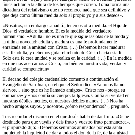
única actitud a la altura de los tiempos que corren. Toma forma una
dictadura del relativismo que no reconoce nada que sea definitivo y
que deja como última medida solo al propio yo y a sus deseos».
«Nosotros, sin embargo -añadió-, tenemos otra medida: el Hijo de
Dios, el verdadero hombre. El es la medida del verdadero
humanismo. «Adulta» no es una fe que sigue las olas de la moda y
la última novedad: adulta y madura es una fe profundamente
enraizada en la amistad con Cristo. (…) Debemos hacer madurar
esta fe adulta, y debemos guiar el rebaño de Cristo hacia esta fe.
Solo esta fe crea unidad y se realiza en la caridad. (…) En la medida
en que nos acercamos a Cristo, también en nuestra vida, verdad y
caridad se compenetran».
El decano del colegio cardenalicio comentó a continuación el
Evangelio de San Juan, en el que el Señor dice: «Ya no os llamo
siervos… sino que os he llamado amigos». Cristo nos «otorga su
confianza» y «nos confía su cuerpo, la Iglesia. Confía su verdad en
nuestras débiles mentes, en nuestras débiles manos. (…) Nos ha
hecho amigos suyos, y nosotros, ¿cómo respondemos?», preguntó.
Tras recordar el discurso en el que Jesús habla de dar fruto: «Os he
destinado para que vayáis y deis fruto y vuestro fruto permanezca»,
el purpurado dijo: «Debemos sentirnos animados por esta santa
inquietud: la inquietud de dar a todos el don de la fe, de la amistad