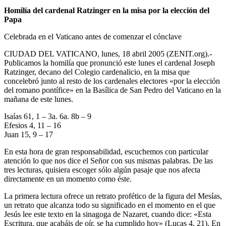
Homilía del cardenal Ratzinger en la misa por la elección del
Papa
Celebrada en el Vaticano antes de comenzar el cónclave
CIUDAD DEL VATICANO, lunes, 18 abril 2005 (ZENIT.org).-
Publicamos la homilía que pronunció este lunes el cardenal Joseph
Ratzinger, decano del Colegio cardenalicio, en la misa que
concelebró junto al resto de los cardenales electores «por la elección
del romano pontífice» en la Basílica de San Pedro del Vaticano en la
mañana de este lunes.
Isaías 61, 1 – 3a. 6a. 8b – 9
Efesios 4, 11 – 16
Juan 15, 9 – 17
En esta hora de gran responsabilidad, escuchemos con particular
atención lo que nos dice el Señor con sus mismas palabras. De las
tres lecturas, quisiera escoger sólo algún pasaje que nos afecta
directamente en un momento como éste.
La primera lectura ofrece un retrato profético de la figura del Mesías,
un retrato que alcanza todo su significado en el momento en el que
Jesús lee este texto en la sinagoga de Nazaret, cuando dice: «Esta
Escritura, que acabáis de oír, se ha cumplido hoy» (Lucas 4, 21). En