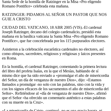
Santa Sede de la homilía de Ratzinger en la Misa «Pro eligendo
Romano Pontifice» celebrada esta mañana.
RATZINGER: PIDAMOS AL SEÑOR UN PASTOR QUE NOS
GUIE A CRISTO
CIUDAD DEL VATICANO, 18 ABR 2005 (VIS).-El cardenal
Joseph Ratzinger, decano del colegio cardenalicio, presidió esta
mañana en la basílica vaticana la Santa Misa «Pro eligendo Romano
Pontifice», que fue concelebrada por los 115 purpurados electores.
Asistieron a la celebración eucarística cardenales no electores, así
como obispos, sacerdotes, religiosos y religiosas y laicos presentes
en Roma.
En la homilía, el cardenal Ratzinger, comentando la primera lectura
del libro del profeta Isaías, en la que el Mesías, hablando de sí
mismo dice que ha sido enviado a «promulgar el año de misericordia
del Señor, un día de venganza de nuestro Dios», dijo: «Estamos
llamados a promulgar -no solo con las palabras, sino con la vida y
con los signos eficaces de los sacramentos el año de misericordia del
Señor». Refiriéndose al «día de venganza de nuestro Dios», afirmó
que el Señor «ha ofrecido un comentario auténtico a estas palabras
con su muerte en la Cruz».
«La misericordia de Cristo -continuó- no es una gracia barata, ni