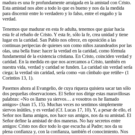
madura es una fe profundamente arraigada en la amistad con Cristo.
Esta amistad nos abre a todo lo que es bueno y nos da la medida
para discernir entre lo verdadero y lo falso, entre el engaño y la
verdad.
Tenemos que madurar en esta fe adulta, tenemos que guiar hacia
esta fe al rebaño de Cristo. Y esta fe, sólo la fe, crea unidad y tiene
lugar en la caridad. San Pablo nos ofrece, en oposición a las
continuas peripecias de quienes son como niños zarandeados por las
olas, una bella frase: hacer la verdad en la caridad, como fórmula
fundamental de la existencia cristiana. En Cristo, coinciden verdad y
caridad. En la medida en que nos acercamos a Cristo, también en
nuestra vida, verdad y caridad se funden. La caridad sin verdad sería
ciega; la verdad sin caridad, sería como «un címbalo que retiñe» (1
Corintios 13, 1).
Pasemos ahora al Evangelio, de cuya riqueza quisiera sacar tan sólo
dos pequeñas observaciones. El Señor nos dirige estas maravillosas
palabras: «No os llamo ya siervos… a vosotros os he llamado
amigos» (Juan 15, 15). Muchas veces no sentimos simplemente
siervos inútiles, y es verdad (Cf. Lucas 17, 10). Y, a pesar de ello, el
Señor nos llama amigos, nos hace sus amigos, nos da su amistad. El
Señor define la amistad de dos maneras. No hay secretos entre
amigos: Cristo nos dice todo lo que escucha al Padre; nos da su
plena confianza y, con la confianza, también el conocimiento. Nos