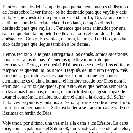
El otro elemento del Evangelio que quería mencionar es el discurso
de Jesús sobre llevar fruto: «os he destinado para que vayáis y deis
fruto, y que vuestro fruto permanezca» (Juan 15, 16). Aquí aparece
el dinamismo de la existencia del cristiano, del apóstol: os he
destinado para que vayáis… Tenemos que estar animados por una
santa inquietud: la inquietud de llevar a todos el don de la fe, de la
amistad con Cristo. En verdad, el amor, la amistad de Dios, nos ha
sido dada para que llegue también a los demás.
Hemos recibido la fe para entregarla a los demás, somos sacerdotes
para servir a los demás. Y tenemos que llevar un fruto que
permanezca. Pero, ¿qué queda? El dinero no se queda. Los edificios
tampoco se quedan, ni los libros. Después de un cierto tiempo, más
o menos largo, todo esto desaparece. Lo único que permanece
eternamente es el alma humana, el hombre creado por Dios para la
eternidad. El fruto que queda, por tanto, es el que hemos sembrado
en las almas humanas, el amor, el conocimiento; el gesto capaz de
tocar el corazón; la palabra que abre el alma a la alegría del Señor.
Entonces, vayamos y pidamos al Señor que nos ayude a llevar fruto,
un fruto que permanezca. Sólo así la tierra se transforma de valle de
lágrimas en jardín de Dios.
Volvamos, por último, una vez más a la carta a los Efesios. La carta
dice, con las palabras del Salmo 68, que Cristo, al ascender al cielos,