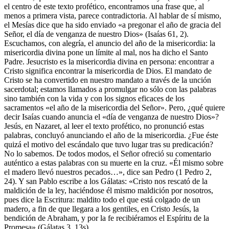
el centro de este texto profético, encontramos una frase que, al
menos a primera vista, parece contradictoria. Al hablar de sí mismo,
el Mesías dice que ha sido enviado «a pregonar el año de gracia del
Señor, el día de venganza de nuestro Dios» (Isaías 61, 2).
Escuchamos, con alegría, el anuncio del año de la misericordia: la
misericordia divina pone un límite al mal, nos ha dicho el Santo
Padre. Jesucristo es la misericordia divina en persona: encontrar a
Cristo significa encontrar la misericordia de Dios. El mandato de
Cristo se ha convertido en nuestro mandato a través de la unción
sacerdotal; estamos llamados a promulgar no sólo con las palabras
sino también con la vida y con los signos eficaces de los
sacramentos «el año de la misericordia del Señor». Pero, ¿qué quiere
decir Isaías cuando anuncia el «día de venganza de nuestro Dios»?
Jesús, en Nazaret, al leer el texto profético, no pronunció estas
palabras, concluyó anunciando el año de la misericordia. ¿Fue éste
quizá el motivo del escándalo que tuvo lugar tras su predicación?
No lo sabemos. De todos modos, el Señor ofreció su comentario
auténtico a estas palabras con su muerte en la cruz. «Él mismo sobre
el madero llevó nuestros pecados…», dice san Pedro (1 Pedro 2,
24). Y san Pablo escribe a los Gálatas: «Cristo nos rescató de la
maldición de la ley, haciéndose él mismo maldición por nosotros,
pues dice la Escritura: maldito todo el que está colgado de un
madero, a fin de que llegara a los gentiles, en Cristo Jesús, la
bendición de Abraham, y por la fe recibiéramos el Espíritu de la
Promesa» (Gálatas 3, 13s).