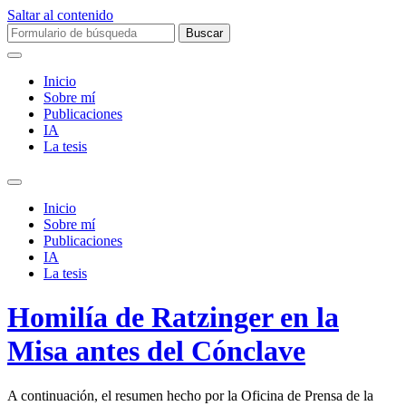
Saltar al contenido
Buscar:
Inicio
Sobre mí­
Publicaciones
IA
La tesis
Alternar
el
Inicio
campo
Sobre mí­
de
Publicaciones
búsqueda
IA
La tesis
Homilía de Ratzinger en la
Misa antes del Cónclave
A continuación, el resumen hecho por la Oficina de Prensa de la