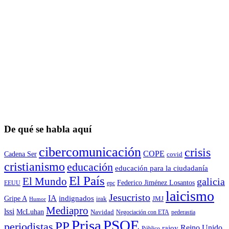
De qué se habla aquí
cibercomunicación
crisis
COPE
Cadena Ser
covid
cristianismo
educación
educación para la ciudadaní­a
El País
El Mundo
galicia
Federico Jiménez Losantos
EEUU
epc
laicismo
Jesucristo
IA
Gripe A
indignados
irak
JMJ
Humor
Mediapro
lssi
McLuhan
Navidad
Negociación con ETA
pederastia
Prisa
PSOE
PP
periodistas
Reino Unido
rajoy
Público