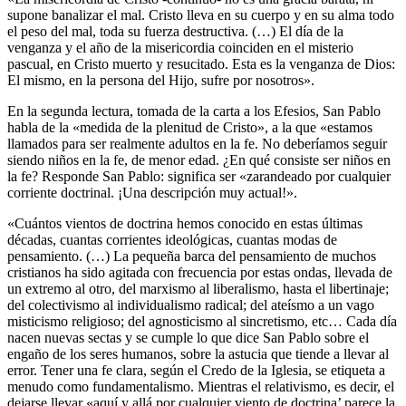
supone banalizar el mal. Cristo lleva en su cuerpo y en su alma todo
el peso del mal, toda su fuerza destructiva. (…) El día de la
venganza y el año de la misericordia coinciden en el misterio
pascual, en Cristo muerto y resucitado. Esta es la venganza de Dios:
El mismo, en la persona del Hijo, sufre por nosotros».
En la segunda lectura, tomada de la carta a los Efesios, San Pablo
habla de la «medida de la plenitud de Cristo», a la que «estamos
llamados para ser realmente adultos en la fe. No deberíamos seguir
siendo niños en la fe, de menor edad. ¿En qué consiste ser niños en
la fe? Responde San Pablo: significa ser «zarandeado por cualquier
corriente doctrinal. ¡Una descripción muy actual!».
«Cuántos vientos de doctrina hemos conocido en estas últimas
décadas, cuantas corrientes ideológicas, cuantas modas de
pensamiento. (…) La pequeña barca del pensamiento de muchos
cristianos ha sido agitada con frecuencia por estas ondas, llevada de
un extremo al otro, del marxismo al liberalismo, hasta el libertinaje;
del colectivismo al individualismo radical; del ateísmo a un vago
misticismo religioso; del agnosticismo al sincretismo, etc… Cada día
nacen nuevas sectas y se cumple lo que dice San Pablo sobre el
engaño de los seres humanos, sobre la astucia que tiende a llevar al
error. Tener una fe clara, según el Credo de la Iglesia, se etiqueta a
menudo como fundamentalismo. Mientras el relativismo, es decir, el
dejarse llevar «aquí y allá por cualquier viento de doctrina’ parece la