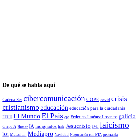
De qué se habla aquí
cibercomunicación
crisis
COPE
Cadena Ser
covid
cristianismo
educación
educación para la ciudadaní­a
El País
El Mundo
galicia
Federico Jiménez Losantos
EEUU
epc
laicismo
Jesucristo
IA
Gripe A
indignados
irak
JMJ
Humor
Mediapro
lssi
McLuhan
Navidad
Negociación con ETA
pederastia