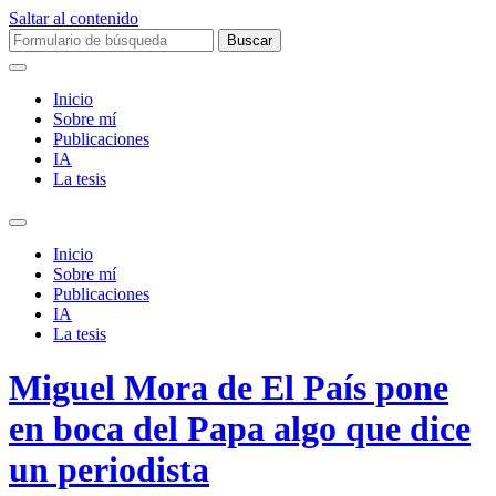
Saltar al contenido
Buscar:
Inicio
Sobre mí­
Publicaciones
IA
La tesis
Alternar
el
Inicio
campo
Sobre mí­
de
Publicaciones
búsqueda
IA
La tesis
Miguel Mora de El País pone
en boca del Papa algo que dice
un periodista