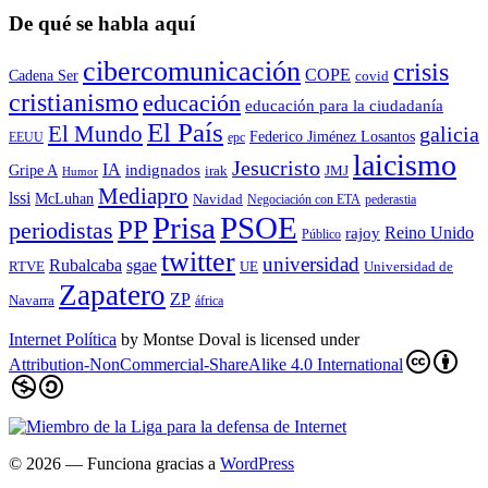
De qué se habla aquí
cibercomunicación
crisis
COPE
Cadena Ser
covid
cristianismo
educación
educación para la ciudadaní­a
El País
El Mundo
galicia
Federico Jiménez Losantos
EEUU
epc
laicismo
Jesucristo
IA
Gripe A
indignados
irak
JMJ
Humor
Mediapro
lssi
McLuhan
Navidad
Negociación con ETA
pederastia
Prisa
PSOE
PP
periodistas
Reino Unido
rajoy
Público
twitter
universidad
sgae
Rubalcaba
RTVE
UE
Universidad de
Zapatero
ZP
Navarra
áfrica
Internet Política
by
Montse Doval
is licensed under
Attribution-NonCommercial-ShareAlike 4.0 International
© 2026
— Funciona gracias a
WordPress