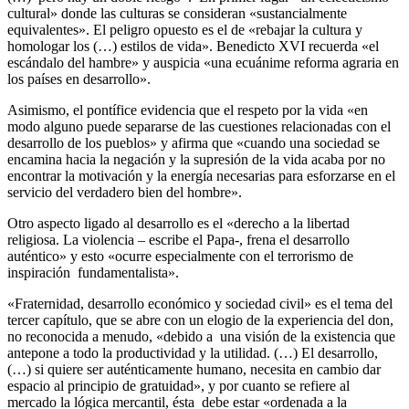
cultural» donde las culturas se consideran «sustancialmente
equivalentes». El peligro opuesto es el de «rebajar la cultura y
homologar los (…) estilos de vida». Benedicto XVI recuerda «el
escándalo del hambre» y auspicia «una ecuánime reforma agraria en
los países en desarrollo».
Asimismo, el pontífice evidencia que el respeto por la vida «en
modo alguno puede separarse de las cuestiones relacionadas con el
desarrollo de los pueblos» y afirma que «cuando una sociedad se
encamina hacia la negación y la supresión de la vida acaba por no
encontrar la motivación y la energía necesarias para esforzarse en el
servicio del verdadero bien del hombre».
Otro aspecto ligado al desarrollo es el «derecho a la libertad
religiosa. La violencia – escribe el Papa-, frena el desarrollo
auténtico» y esto «ocurre especialmente con el terrorismo de
inspiración fundamentalista».
«Fraternidad, desarrollo económico y sociedad civil» es el tema del
tercer capítulo, que se abre con un elogio de la experiencia del don,
no reconocida a menudo, «debido a una visión de la existencia que
antepone a todo la productividad y la utilidad. (…) El desarrollo,
(…) si quiere ser auténticamente humano, necesita en cambio dar
espacio al principio de gratuidad», y por cuanto se refiere al
mercado la lógica mercantil, ésta debe estar «ordenada a la