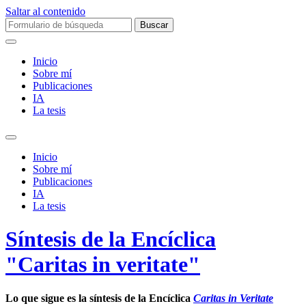
Saltar al contenido
Buscar:
Inicio
Sobre mí­
Publicaciones
IA
La tesis
Alternar
el
Inicio
campo
Sobre mí­
de
Publicaciones
búsqueda
IA
La tesis
Síntesis de la Encíclica
"Caritas in veritate"
Lo que sigue es la síntesis de la Encíclica
Caritas in Veritate