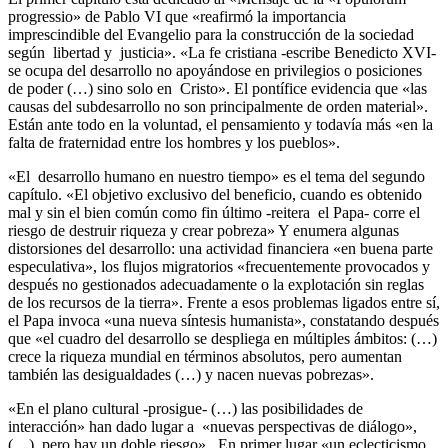
progressio» de Pablo VI que «reafirmó la importancia
imprescindible del Evangelio para la construcción de la sociedad
según libertad y justicia». «La fe cristiana -escribe Benedicto XVI-
se ocupa del desarrollo no apoyándose en privilegios o posiciones
de poder (…) sino solo en Cristo». El pontífice evidencia que «las
causas del subdesarrollo no son principalmente de orden material».
Están ante todo en la voluntad, el pensamiento y todavía más «en la
falta de fraternidad entre los hombres y los pueblos».
«El desarrollo humano en nuestro tiempo» es el tema del segundo
capítulo. «El objetivo exclusivo del beneficio, cuando es obtenido
mal y sin el bien común como fin último -reitera el Papa- corre el
riesgo de destruir riqueza y crear pobreza» Y enumera algunas
distorsiones del desarrollo: una actividad financiera «en buena parte
especulativa», los flujos migratorios «frecuentemente provocados y
después no gestionados adecuadamente o la explotación sin reglas
de los recursos de la tierra». Frente a esos problemas ligados entre sí,
el Papa invoca «una nueva síntesis humanista», constatando después
que «el cuadro del desarrollo se despliega en múltiples ámbitos: (…)
crece la riqueza mundial en términos absolutos, pero aumentan
también las desigualdades (…) y nacen nuevas pobrezas».
«En el plano cultural -prosigue- (…) las posibilidades de
interacción» han dado lugar a «nuevas perspectivas de diálogo»,
(…) pero hay un doble riesgo». En primer lugar «un eclecticismo