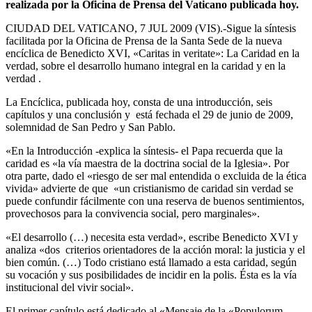
realizada por la Oficina de Prensa del Vaticano publicada hoy.
CIUDAD DEL VATICANO, 7 JUL 2009 (VIS).-Sigue la síntesis
facilitada por la Oficina de Prensa de la Santa Sede de la nueva
encíclica de Benedicto XVI, «Caritas in veritate»: La Caridad en la
verdad, sobre el desarrollo humano integral en la caridad y en la
verdad .
La Encíclica, publicada hoy, consta de una introducción, seis
capítulos y una conclusión y está fechada el 29 de junio de 2009,
solemnidad de San Pedro y San Pablo.
«En la Introducción -explica la síntesis- el Papa recuerda que la
caridad es «la vía maestra de la doctrina social de la Iglesia». Por
otra parte, dado el «riesgo de ser mal entendida o excluida de la ética
vivida» advierte de que «un cristianismo de caridad sin verdad se
puede confundir fácilmente con una reserva de buenos sentimientos,
provechosos para la convivencia social, pero marginales».
«El desarrollo (…) necesita esta verdad», escribe Benedicto XVI y
analiza «dos criterios orien­tadores de la acción moral: la justicia y el
bien común. (…) Todo cristiano está llamado a esta caridad, según
su vocación y sus posibilidades de incidir en la polis. Ésta es la vía
institucional del vivir social».
El primer capítulo está dedicado al «Mensaje de la «Populorum