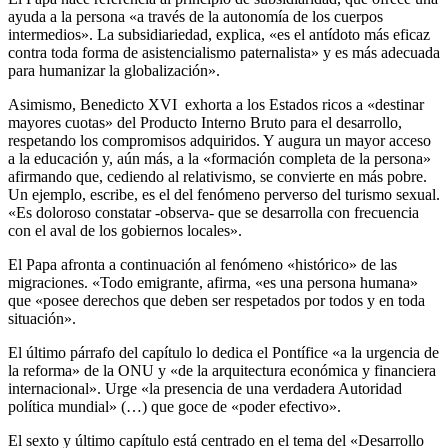
ayuda a la persona «a través de la autonomía de los cuerpos
intermedios». La subsidiariedad, explica, «es el antídoto más eficaz
contra toda forma de asistencialismo paternalista» y es más adecuada
para humanizar la globalización».
Asimismo, Benedicto XVI exhorta a los Estados ricos a «destinar
mayores cuotas» del Producto Interno Bruto para el desarrollo,
respetando los compromisos adquiridos. Y augura un mayor acceso
a la educación y, aún más, a la «formación completa de la persona»
afirmando que, cediendo al relativismo, se convierte en más pobre.
Un ejemplo, escribe, es el del fenómeno perverso del turismo sexual.
«Es doloroso constatar -observa- que se desarrolla con frecuencia
con el aval de los gobiernos locales».
El Papa afronta a continuación al fenómeno «histórico» de las
migraciones. «Todo emigrante, afirma, «es una persona humana»
que «posee derechos que deben ser respetados por todos y en toda
situación».
El último párrafo del capítulo lo dedica el Pontífice «a la urgencia de
la reforma» de la ONU y «de la arquitectura económica y financiera
internacional». Urge «la presencia de una verdadera Autoridad
política mundial» (…) que goce de «poder efectivo».
El sexto y último capítulo está centrado en el tema del «Desarrollo