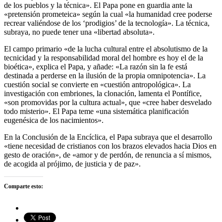
de los pueblos y la técnica». El Papa pone en guardia ante la
«pretensión prometeica» según la cual «la humanidad cree poderse
recrear valiéndose de los ‘prodigios’ de la tecnología». La técnica,
subraya, no puede tener una «libertad absoluta».
El campo primario «de la lucha cultural entre el absolutismo de la
tecnicidad y la responsabilidad moral del hombre es hoy el de la
bioética», explica el Papa, y añade: «La razón sin la fe está
destinada a perderse en la ilusión de la propia omnipotencia». La
cuestión social se convierte en «cuestión antropológica». La
investigación con embriones, la clonación, lamenta el Pontífice,
«son promovidas por la cultura actual», que «cree haber desvelado
todo misterio». El Papa teme «una sistemática planificación
eugenésica de los nacimientos».
En la Conclusión de la Encíclica, el Papa subraya que el desarrollo
«tiene necesidad de cristianos con los brazos elevados hacia Dios en
gesto de oración», de «amor y de perdón, de renuncia a sí mismos,
de acogida al prójimo, de justicia y de paz».
Comparte esto: