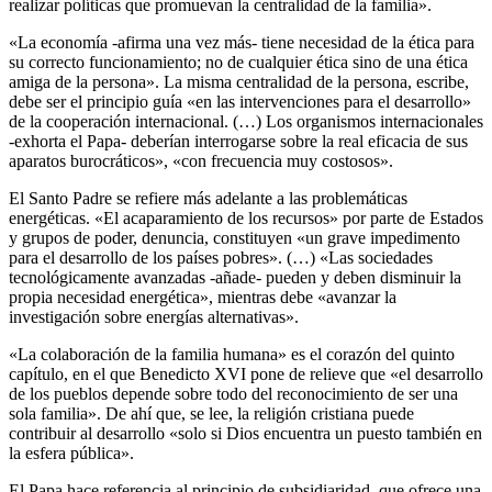
realizar políticas que promuevan la centralidad de la familia».
«La economía -afirma una vez más- tiene necesidad de la ética para
su correcto funcionamiento; no de cualquier ética sino de una ética
amiga de la persona». La misma centralidad de la persona, escribe,
debe ser el principio guía «en las intervenciones para el desarrollo»
de la cooperación internacional. (…) Los organismos internacionales
-exhorta el Papa- deberían interrogarse sobre la real eficacia de sus
aparatos burocráticos», «con frecuencia muy costosos».
El Santo Padre se refiere más adelante a las problemáticas
energéticas. «El acaparamiento de los recursos» por parte de Estados
y grupos de poder, denuncia, constituyen «un grave impedimento
para el desarrollo de los países pobres». (…) «Las sociedades
tecnológicamente avanzadas -añade- pueden y deben disminuir la
propia necesidad energética», mientras debe «avanzar la
investigación sobre energías alternativas».
«La colaboración de la familia humana» es el corazón del quinto
capítulo, en el que Benedicto XVI pone de relieve que «el desarrollo
de los pueblos depende sobre todo del reconocimiento de ser una
sola familia». De ahí que, se lee, la religión cristiana puede
contribuir al desarrollo «solo si Dios encuentra un puesto también en
la esfera pública».
El Papa hace referencia al principio de subsidiaridad, que ofrece una