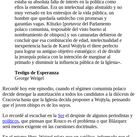
estaba su absoluta falta de interés en la política como
ellos la entendían. Era un intelectual algo abstraído y no
muy versado en los entresijos de la vida pública, un
hombre que quedaría satisfecho con promesas y
garantías vagas. Kliszko [portavoz del Parlamento
polaco comunista, resposable del visto bueno al
nombramiento de obispos] y sus camaradas debieron de
concluir que esa combinación de edad, intelectualidad e
inexperiencia hacía de Karol Wojtyla el títere perfecto
para lograr su antiguo objetivo estratégico: el de dividir
la jerarquía polaca con la intención de marginar al
primado y disminuir la influencia pública de la Iglesia».
Testigo de Esperanza
George Weigel
Recordé hoy este episodio, cuando el régimen comunista polaco
decide denegar la autorización a todos los candidatos a la diócesis de
Cracovia hasta que la Iglesia decida proponer a Wojtyla, pensando
que el joven obispo es de los suyos.
Lo recordé al escuchar en la
Ser
el despiste de algunos periodistas y
políticos
, que piensan que Rouco es el problema o que Blázquez
será menos exigente en las cuestiones doctrinales.
En el mismo libro, Weigel relata que un católico, informado por el