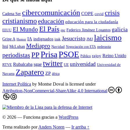
cibercomunicación
crisis
COPE
Cadena Ser
covid
cristianismo
educación
educación para la ciudadaní­a
El País
El Mundo
galicia
Federico Jiménez Losantos
EEUU
epc
laicismo
Jesucristo
IA
Gripe A
indignados
irak
JMJ
Humor
Mediapro
lssi
McLuhan
Navidad
Negociación con ETA
pederastia
Prisa
PSOE
PP
periodistas
Reino Unido
rajoy
Público
twitter
universidad
sgae
Rubalcaba
RTVE
UE
Universidad de
Zapatero
ZP
Navarra
áfrica
Internet Política
by
Montse Doval
is licensed under
Attribution-NonCommercial-ShareAlike 4.0 International
© 2026
— Funciona gracias a
WordPress
Tema realizado por
Anders Noren
—
Ir arriba ↑