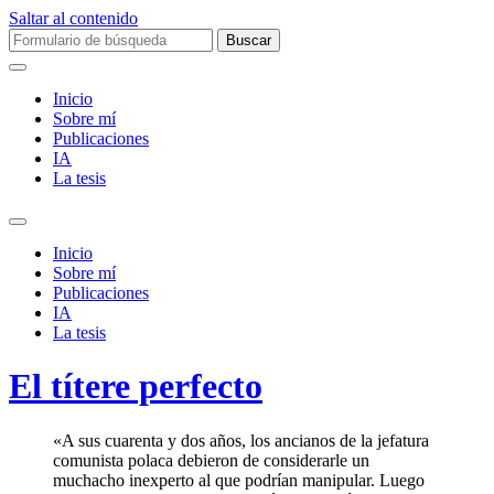
Saltar al contenido
Buscar:
Inicio
Sobre mí­
Publicaciones
IA
La tesis
Alternar
el
Inicio
campo
Sobre mí­
de
Publicaciones
búsqueda
IA
La tesis
El títere perfecto
«A sus cuarenta y dos años, los ancianos de la jefatura
comunista polaca debieron de considerarle un
muchacho inexperto al que podrían manipular. Luego