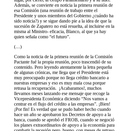
Además, se convierte en noticia la primera reunión de
esa Comisión (una reunión de trabajo entre el
Presidente y unos miembros del Gobierno ¿cuándo ha
sido noticia?) y se sigue dando pie a la idea de que la
sucesión de Zapatero no está resuelta, al incluirse en la
misma al Ministro- eficacia, Blanco, al que ya hay
quien señala como “el futuro”.
(…)
Como la noticia de la primera reunión de la Comisión
Pactante fué la propia reunión, poco trascendió de su
contenido. Pero leyendo atentamente la letra pequeña
de algunas crónicas, me llega que el Presidente está
muy preocupado porque no llega crédito bancario a
nuestras empresas y eso es muy mala cosa porque
retrasa la recuperación. ¡Acabaramos!, muchos
llevamos meses lanzando ese mensaje que recoge la
Vicepresidenta Económica diciendo “Nos vamos a
centrar en el flujo del crédito a las empresas”. ¡Bien!
¡Por fin! Es verdad que se pudo haber hecho cuando
hace un año se aprobaron los Decretos de apoyo a la
banca, cuando se aprobó el FROB, cuando se negoció
los planes extraordinarios de apoyo a la economía para
combatir la recesión pero, bueno, con meses de retraso,