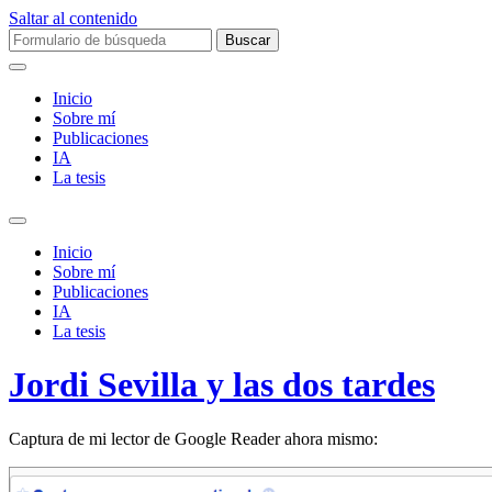
Saltar al contenido
Buscar:
Inicio
Sobre mí­
Publicaciones
IA
La tesis
Alternar
el
Inicio
campo
Sobre mí­
de
Publicaciones
búsqueda
IA
La tesis
Jordi Sevilla y las dos tardes
Captura de mi lector de Google Reader ahora mismo: