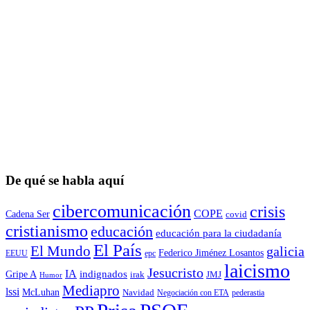
De qué se habla aquí
cibercomunicación
crisis
COPE
Cadena Ser
covid
cristianismo
educación
educación para la ciudadaní­a
El País
El Mundo
galicia
Federico Jiménez Losantos
EEUU
epc
laicismo
Jesucristo
IA
Gripe A
indignados
irak
JMJ
Humor
Mediapro
lssi
McLuhan
Navidad
Negociación con ETA
pederastia