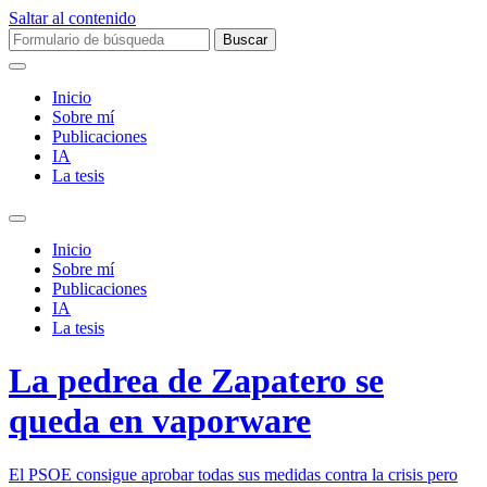
Saltar al contenido
Buscar:
Inicio
Sobre mí­
Publicaciones
IA
La tesis
Alternar
el
Inicio
campo
Sobre mí­
de
Publicaciones
búsqueda
IA
La tesis
La pedrea de Zapatero se
queda en vaporware
El PSOE consigue aprobar todas sus medidas contra la crisis pero