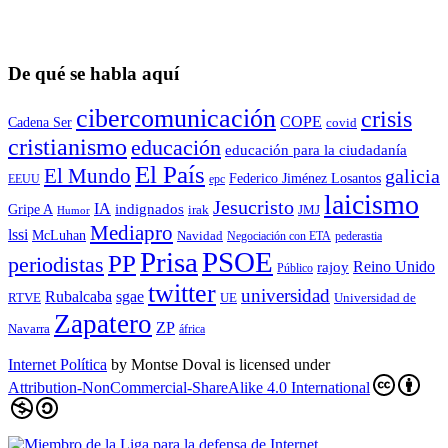
De qué se habla aquí
cibercomunicación
crisis
COPE
Cadena Ser
covid
cristianismo
educación
educación para la ciudadaní­a
El País
El Mundo
galicia
Federico Jiménez Losantos
EEUU
epc
laicismo
Jesucristo
IA
Gripe A
indignados
irak
JMJ
Humor
Mediapro
lssi
McLuhan
Navidad
Negociación con ETA
pederastia
Prisa
PSOE
PP
periodistas
Reino Unido
rajoy
Público
twitter
universidad
sgae
Rubalcaba
RTVE
UE
Universidad de
Zapatero
ZP
Navarra
áfrica
Internet Política
by
Montse Doval
is licensed under
Attribution-NonCommercial-ShareAlike 4.0 International