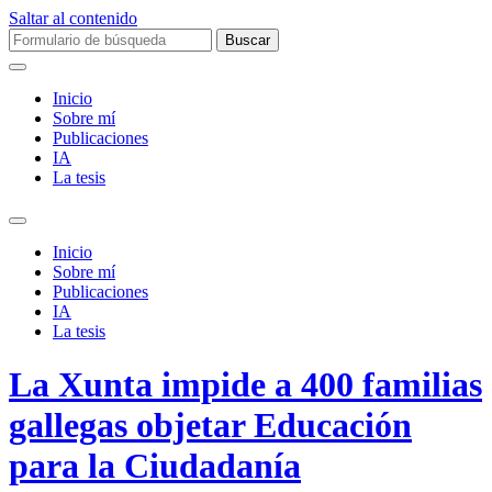
Saltar al contenido
Buscar:
Inicio
Sobre mí­
Publicaciones
IA
La tesis
Alternar
el
Inicio
campo
Sobre mí­
de
Publicaciones
búsqueda
IA
La tesis
La Xunta impide a 400 familias
gallegas objetar Educación
para la Ciudadanía