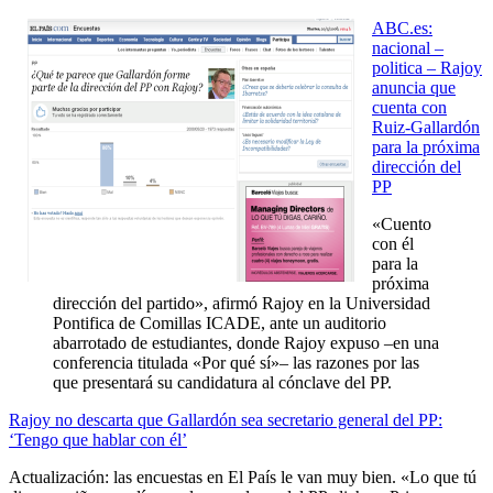
ABC.es:
nacional –
politica – Rajoy
anuncia que
cuenta con
Ruiz-Gallardón
para la próxima
dirección del
PP
«Cuento
con él
para la
próxima
dirección del partido», afirmó Rajoy en la Universidad
Pontifica de Comillas ICADE, ante un auditorio
abarrotado de estudiantes, donde Rajoy expuso –en una
conferencia titulada «Por qué sí»– las razones por las
que presentará su candidatura al cónclave del PP.
Rajoy no descarta que Gallardón sea secretario general del PP:
‘Tengo que hablar con él’
Actualización: las encuestas en El País le van muy bien. «Lo que tú