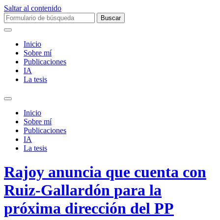
Saltar al contenido
Buscar:
Inicio
Sobre mí­
Publicaciones
IA
La tesis
Alternar
el
Inicio
campo
Sobre mí­
de
Publicaciones
búsqueda
IA
La tesis
Rajoy anuncia que cuenta con
Ruiz-Gallardón para la
próxima dirección del PP