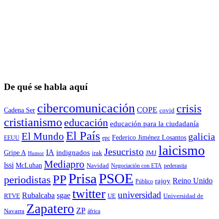
De qué se habla aquí
cibercomunicación
crisis
COPE
Cadena Ser
covid
cristianismo
educación
educación para la ciudadaní­a
El País
El Mundo
galicia
Federico Jiménez Losantos
EEUU
epc
laicismo
Jesucristo
IA
Gripe A
indignados
irak
JMJ
Humor
Mediapro
lssi
McLuhan
Navidad
Negociación con ETA
pederastia
Prisa
PSOE
PP
periodistas
Reino Unido
rajoy
Público
twitter
universidad
sgae
Rubalcaba
RTVE
UE
Universidad de
Zapatero
ZP
Navarra
áfrica