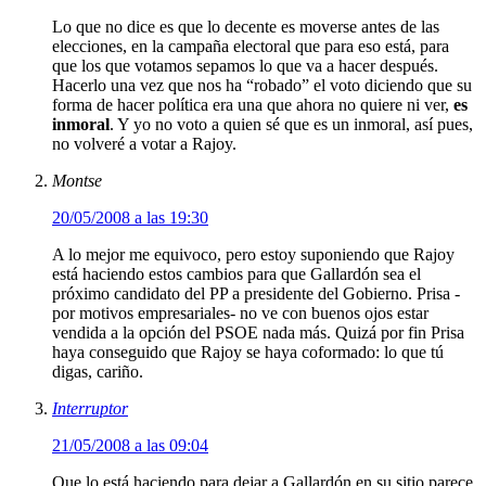
Lo que no dice es que lo decente es moverse antes de las
elecciones, en la campaña electoral que para eso está, para
que los que votamos sepamos lo que va a hacer después.
Hacerlo una vez que nos ha “robado” el voto diciendo que su
forma de hacer política era una que ahora no quiere ni ver,
es
inmoral
. Y yo no voto a quien sé que es un inmoral, así pues,
no volveré a votar a Rajoy.
Montse
20/05/2008 a las 19:30
A lo mejor me equivoco, pero estoy suponiendo que Rajoy
está haciendo estos cambios para que Gallardón sea el
próximo candidato del PP a presidente del Gobierno. Prisa -
por motivos empresariales- no ve con buenos ojos estar
vendida a la opción del PSOE nada más. Quizá por fin Prisa
haya conseguido que Rajoy se haya coformado: lo que tú
digas, cariño.
Interruptor
21/05/2008 a las 09:04
Que lo está haciendo para dejar a Gallardón en su sitio parece