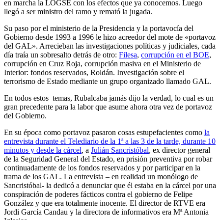
en marcha la LOGSE con los efectos que ya conocemos. Luego
llegó a ser ministro del ramo y remató la jugada.
Su paso por el ministerio de la Presidencia y la portavocía del
Gobierno desde 1993 a 1996 le hizo acreedor del mote de «portavoz
del GAL». Arrecieban las investigaciones políticas y judiciales, cada
día traía un sobresalto detrás de otro:
Filesa
,
corrupción en el BOE
,
corrupción en Cruz Roja, corrupción masiva en el Ministerio de
Interior: fondos reservados, Roldán. Investigación sobre el
terrorismo de Estado mediante un grupo organizado llamado GAL.
En todos estos temas, Rubalcaba jamás dijo la verdad, lo cual es un
gran precedente para la labor que asume ahora otra vez de portavoz
del Gobierno.
En su época como portavoz pasaron cosas estupefacientes como
la
entrevista durante el Telediario de la 1ª a las 3 de la tarde, durante 10
minutos y desde la cárcel
, a
Julián Sancristóbal
, ex director general
de la Seguridad General del Estado, en prisión preventiva por robar
continuadamente de los fondos reservados y por participar en la
trama de los GAL. La entrevista – en realidad un monólogo de
Sancristóbal- la dedicó a denunciar que él estaba en la cárcel por una
conspiración de poderes fácticos contra el gobierno de Felipe
González y que era totalmente inocente. El director de RTVE era
Jordi García Candau y la directora de informativos era Mª Antonia