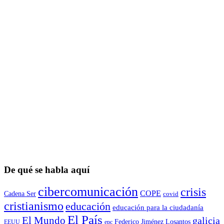
De qué se habla aquí
cibercomunicación
crisis
COPE
Cadena Ser
covid
cristianismo
educación
educación para la ciudadaní­a
El País
El Mundo
galicia
Federico Jiménez Losantos
EEUU
epc