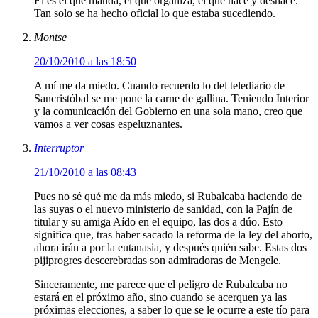
Él es el que manda, el que organiza, el que hace y deshace.
Tan solo se ha hecho oficial lo que estaba sucediendo.
Montse
20/10/2010 a las 18:50
A mí me da miedo. Cuando recuerdo lo del telediario de
Sancristóbal se me pone la carne de gallina. Teniendo Interior
y la comunicación del Gobierno en una sola mano, creo que
vamos a ver cosas espeluznantes.
Interruptor
21/10/2010 a las 08:43
Pues no sé qué me da más miedo, si Rubalcaba haciendo de
las suyas o el nuevo ministerio de sanidad, con la Pajín de
titular y su amiga Aído en el equipo, las dos a dúo. Esto
significa que, tras haber sacado la reforma de la ley del aborto,
ahora irán a por la eutanasia, y después quién sabe. Estas dos
pijiprogres descerebradas son admiradoras de Mengele.
Sinceramente, me parece que el peligro de Rubalcaba no
estará en el próximo año, sino cuando se acerquen ya las
próximas elecciones, a saber lo que se le ocurre a este tío para