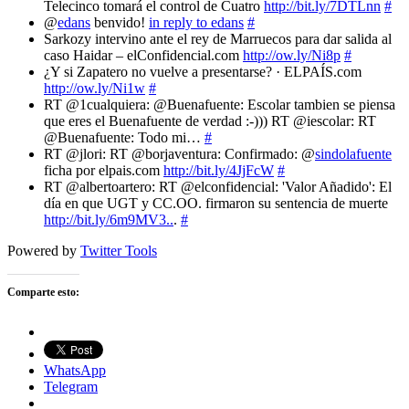
Telecinco tomará el control de Cuatro
http://bit.ly/7DTLnn
#
@
edans
benvido!
in reply to edans
#
Sarkozy intervino ante el rey de Marruecos para dar salida al
caso Haidar – elConfidencial.com
http://ow.ly/Ni8p
#
¿Y si Zapatero no vuelve a presentarse? · ELPAÍS.com
http://ow.ly/Ni1w
#
RT @1cualquiera: @Buenafuente: Escolar tambien se piensa
que eres el Buenafuente de verdad :-))) RT @iescolar: RT
@Buenafuente: Todo mi…
#
RT @jlori: RT @borjaventura: Confirmado: @
sindolafuente
ficha por elpais.com
http://bit.ly/4JjFcW
#
RT @albertoartero: RT @elconfidencial: 'Valor Añadido': El
día en que UGT y CC.OO. firmaron su sentencia de muerte
http://bit.ly/6m9MV3..
.
#
Powered by
Twitter Tools
Comparte esto:
WhatsApp
Telegram