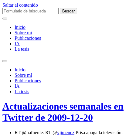
Saltar al contenido
Buscar:
Inicio
Sobre mí­
Publicaciones
IA
La tesis
Alternar
el
Inicio
campo
Sobre mí­
de
Publicaciones
búsqueda
IA
La tesis
Actualizaciones semanales en
Twitter de 2009-12-20
RT @nafuente: RT @
vjimenez
Prisa apaga la televisión: