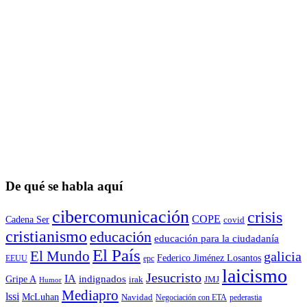
De qué se habla aquí
cibercomunicación
crisis
COPE
Cadena Ser
covid
cristianismo
educación
educación para la ciudadaní­a
El País
El Mundo
galicia
Federico Jiménez Losantos
EEUU
epc
laicismo
Jesucristo
IA
Gripe A
indignados
irak
JMJ
Humor
Mediapro
lssi
McLuhan
Navidad
Negociación con ETA
pederastia