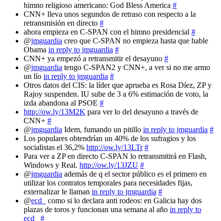
himno religioso americano: God Bless America
#
CNN+ lleva unos segundos de retraso con respecto a la
retransmisión en directo
#
ahora empieza en C-SPAN con el himno presidencial
#
@
jmguardia
creo que C-SPAN no empieza hasta que hable
Obama
in reply to jmguardia
#
CNN+ ya empezó a retransmitir el desayuno
#
@
jmguardia
tengo C-SPAN2 y CNN+, a ver si no me armo
un lío
in reply to jmguardia
#
Otros datos del CIS: la líder que aprueba es Rosa Díez, ZP y
Rajoy suspenden. IU sube de 3 a 6% estimación de voto, la
izda abandona al PSOE
#
http://ow.ly/13M2K
para ver lo del desayuno a través de
CNN+
#
@
jmguardia
Idem, fumando un pitillo
in reply to jmguardia
#
Los populares obtendrían un 40% de los sufragios y los
socialistas el 36,2%
http://ow.ly/13LTr
#
Para ver a ZP en directo C-SPAN lo retransmitirá en Flash,
Windows y Real.
http://ow.ly/13JZU
#
@
jmguardia
además de q el sector público es el primero en
utilizar los contratos temporales para necesidades fijas,
externalizar le llaman
in reply to jmguardia
#
@
ecd_
como si lo declara anti rodeos: en Galicia hay dos
plazas de toros y funcionan una semana al año
in reply to
ecd_
#