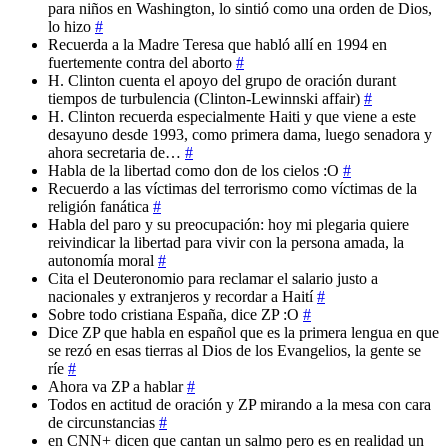
para niños en Washington, lo sintió como una orden de Dios,
lo hizo
#
Recuerda a la Madre Teresa que habló allí en 1994 en
fuertemente contra del aborto
#
H. Clinton cuenta el apoyo del grupo de oración durant
tiempos de turbulencia (Clinton-Lewinnski affair)
#
H. Clinton recuerda especialmente Haiti y que viene a este
desayuno desde 1993, como primera dama, luego senadora y
ahora secretaria de…
#
Habla de la libertad como don de los cielos :O
#
Recuerdo a las víctimas del terrorismo como víctimas de la
religión fanática
#
Habla del paro y su preocupación: hoy mi plegaria quiere
reivindicar la libertad para vivir con la persona amada, la
autonomía moral
#
Cita el Deuteronomio para reclamar el salario justo a
nacionales y extranjeros y recordar a Haití
#
Sobre todo cristiana España, dice ZP :O
#
Dice ZP que habla en español que es la primera lengua en que
se rezó en esas tierras al Dios de los Evangelios, la gente se
ríe
#
Ahora va ZP a hablar
#
Todos en actitud de oración y ZP mirando a la mesa con cara
de circunstancias
#
en CNN+ dicen que cantan un salmo pero es en realidad un