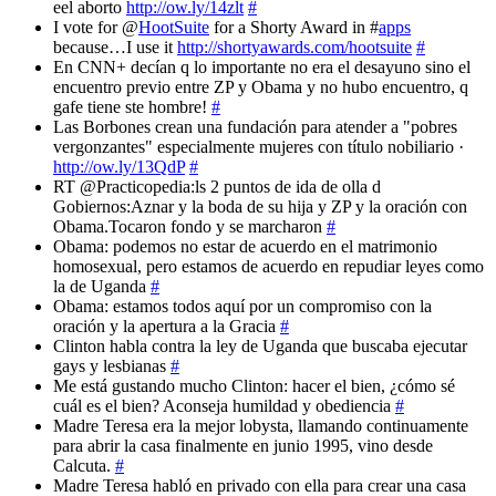
eel aborto
http://ow.ly/14zlt
#
I vote for @
HootSuite
for a Shorty Award in #
apps
because…I use it
http://shortyawards.com/hootsuite
#
En CNN+ decían q lo importante no era el desayuno sino el
encuentro previo entre ZP y Obama y no hubo encuentro, q
gafe tiene ste hombre!
#
Las Borbones crean una fundación para atender a "pobres
vergonzantes" especialmente mujeres con título nobiliario ·
http://ow.ly/13QdP
#
RT @Practicopedia:ls 2 puntos de ida de olla d
Gobiernos:Aznar y la boda de su hija y ZP y la oración con
Obama.Tocaron fondo y se marcharon
#
Obama: podemos no estar de acuerdo en el matrimonio
homosexual, pero estamos de acuerdo en repudiar leyes como
la de Uganda
#
Obama: estamos todos aquí por un compromiso con la
oración y la apertura a la Gracia
#
Clinton habla contra la ley de Uganda que buscaba ejecutar
gays y lesbianas
#
Me está gustando mucho Clinton: hacer el bien, ¿cómo sé
cuál es el bien? Aconseja humildad y obediencia
#
Madre Teresa era la mejor lobysta, llamando continuamente
para abrir la casa finalmente en junio 1995, vino desde
Calcuta.
#
Madre Teresa habló en privado con ella para crear una casa