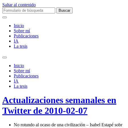
Saltar al contenido
Buscar:
Inicio
Sobre mí­
Publicaciones
IA
La tesis
Alternar
el
Inicio
campo
Sobre mí­
de
Publicaciones
búsqueda
IA
La tesis
Actualizaciones semanales en
Twitter de 2010-02-07
No rotundo al ocaso de una civilización – Isabel Estapé sobr