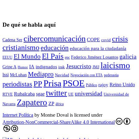
De qué se habla aquí
cibercomunicación
crisis
COPE
Cadena Ser
covid
cristianismo
educación
educación para la ciudadaní­a
El País
El Mundo
galicia
Federico Jiménez Losantos
EEUU
epc
laicismo
Jesucristo
IA
Gripe A
indignados
irak
JMJ
Humor
Mediapro
lssi
McLuhan
Navidad
Negociación con ETA
pederastia
Prisa
PSOE
PP
periodistas
Reino Unido
rajoy
Público
twitter
universidad
sgae
Rubalcaba
RTVE
UE
Universidad de
Zapatero
ZP
Navarra
áfrica
Internet Política
by
Montse Doval
is licensed under
Attribution-NonCommercial-ShareAlike 4.0 International