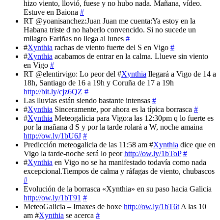
hizo viento, llovió, fuese y no hubo nada. Mañana, vídeo.
Estuve en Baiona
#
RT @yoanisanchez:Juan Juan me cuenta:Ya estoy en la
Habana triste d no haberlo convencido. Si no sucede un
milagro Fariñas no llega al lunes
#
#
Xynthia
rachas de viento fuerte del S en Vigo
#
#
Xynthia
acabamos de entrar en la calma. Llueve sin viento
en Vigo
#
RT @elentirvigo: Lo peor del #
Xynthia
llegará a Vigo de 14 a
18h, Santiago de 16 a 19h y Coruña de 17 a 19h
http://bit.ly/cjz6QZ
#
Las lluvias están siendo bastante intensas
#
#
Xynthia
Sinceramente, por ahora es la típica borrasca
#
#
Xynthia
Meteogalicia para Vigo:a las 12:30pm q lo fuerte es
por la mañana d S y por la tarde rolará a W, noche amaina
http://ow.ly/1bU6J
#
Predicción meteogalicia de las 11:58 am #
Xynthia
dice que en
Vigo la tarde-noche será lo peor
http://ow.ly/1bToP
#
#
Xynthia
en Vigo no se ha manifestado todavía como nada
excepcional.Tiempos de calma y ráfagas de viento, chubascos
#
Evolución de la borrasca «Xynthia» en su paso hacia Galicia
http://ow.ly/1bT91
#
MeteoGalicia – Imaxes de hoxe
http://ow.ly/1bT6t
A las 10
am #
Xynthia
se acerca
#