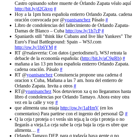
Castro opinando sobre muerte de Orlando Zapata véalo aquí
http://bit.ly/d2Gkvq
#
Hoy a la 1pm hora española entierro Orlando Zapata. cadena
oración convocada por @
yoanisanchez
Pásalo
#
Libro de condolencias del fallecimiento de Orlando Zapata-
Damas de Blanco – Cuba
http://ow.ly/1b7cP
#
Spaniards still "think like Cubans and live like Yankees" The
Euro's Final Battleground: Spain – WSJ.com
http://ow.ly/1b6YM
#
RT @rsalaverria: Con datos (¡periodismo!), WSJ retrata la
debacle de la economía española: (
http://bit.ly/aC9gRb
)
#
mañana a las 13 pm hora española entierro Orlando Zapata.
cadena oración. Pásalo
#
RT @
yoanisanchez
Conuiuencia propone una cadena d
oracion x Cuba, Mañana a las 7 am. hora del entierro de
Orlando Zapata. Invita a otros
#
RT@
yoanisanchez
Nos detuvieron xa q no llegaramos hasta
libro d condolencias por Orlando Tamayo. Ahora estoy otra
vez en la calle y voy
#
que alimenta una miaja
http://ow.ly/1aHmV
(en los
comentarios) Para partirse con el ingenio del personal 😉
#
Q la ceja t proteja o t verás sin teja.q la ceja t proteja o no
llegarás a vieja.La ceja sube la ceja baja la ceja es ubre que
alimenta…
#
Orlando Tamayo DEP. para q todavía haya gente q no