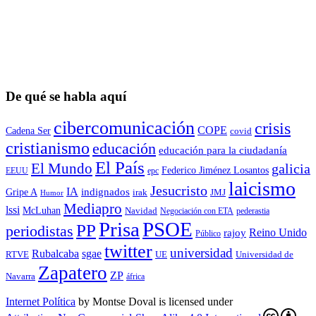
De qué se habla aquí
cibercomunicación
crisis
COPE
Cadena Ser
covid
cristianismo
educación
educación para la ciudadaní­a
El País
El Mundo
galicia
Federico Jiménez Losantos
EEUU
epc
laicismo
Jesucristo
IA
Gripe A
indignados
irak
JMJ
Humor
Mediapro
lssi
McLuhan
Navidad
Negociación con ETA
pederastia
Prisa
PSOE
PP
periodistas
Reino Unido
rajoy
Público
twitter
universidad
sgae
Rubalcaba
RTVE
UE
Universidad de
Zapatero
ZP
Navarra
áfrica
Internet Política
by
Montse Doval
is licensed under