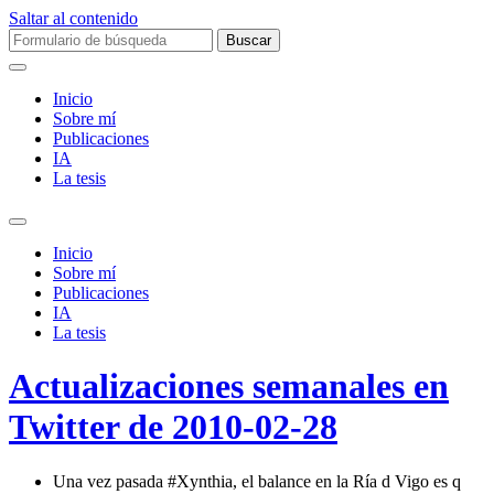
Saltar al contenido
Buscar:
Inicio
Sobre mí­
Publicaciones
IA
La tesis
Alternar
el
Inicio
campo
Sobre mí­
de
Publicaciones
búsqueda
IA
La tesis
Actualizaciones semanales en
Twitter de 2010-02-28
Una vez pasada #Xynthia, el balance en la Ría d Vigo es q