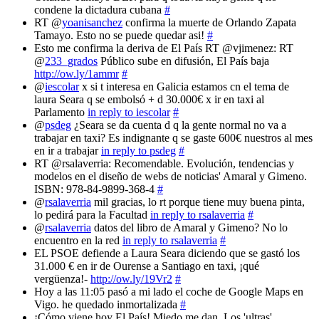
condene la dictadura cubana
#
RT @
yoanisanchez
confirma la muerte de Orlando Zapata
Tamayo. Esto no se puede quedar asi!
#
Esto me confirma la deriva de El País RT @vjimenez: RT
@
233_grados
Público sube en difusión, El País baja
http://ow.ly/1ammr
#
@
iescolar
x si t interesa en Galicia estamos cn el tema de
laura Seara q se embolsó + d 30.000€ x ir en taxi al
Parlamento
in reply to iescolar
#
@
psdeg
¿Seara se da cuenta d q la gente normal no va a
trabajar en taxi? Es indignante q se gaste 600€ nuestros al mes
en ir a trabajar
in reply to psdeg
#
RT @rsalaverria: Recomendable. Evolución, tendencias y
modelos en el diseño de webs de noticias' Amaral y Gimeno.
ISBN: 978-84-9899-368-4
#
@
rsalaverria
mil gracias, lo rt porque tiene muy buena pinta,
lo pedirá para la Facultad
in reply to rsalaverria
#
@
rsalaverria
datos del libro de Amaral y Gimeno? No lo
encuentro en la red
in reply to rsalaverria
#
EL PSOE defiende a Laura Seara diciendo que se gastó los
31.000 € en ir de Ourense a Santiago en taxi, ¡qué
vergüenza!-
http://ow.ly/19Vr2
#
Hoy a las 11:05 pasó a mi lado el coche de Google Maps en
Vigo. he quedado inmortalizada
#
¡Cómo viene hoy El País! Miedo me dan. Los 'ultras'