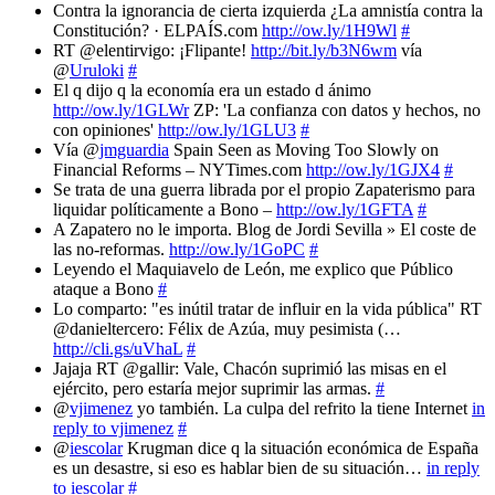
Contra la ignorancia de cierta izquierda ¿La amnistía contra la
Constitución? · ELPAÍS.com
http://ow.ly/1H9Wl
#
RT @elentirvigo: ¡Flipante!
http://bit.ly/b3N6wm
vía
@
Uruloki
#
El q dijo q la economía era un estado d ánimo
http://ow.ly/1GLWr
ZP: 'La confianza con datos y hechos, no
con opiniones'
http://ow.ly/1GLU3
#
Vía @
jmguardia
Spain Seen as Moving Too Slowly on
Financial Reforms – NYTimes.com
http://ow.ly/1GJX4
#
Se trata de una guerra librada por el propio Zapaterismo para
liquidar políticamente a Bono –
http://ow.ly/1GFTA
#
A Zapatero no le importa. Blog de Jordi Sevilla » El coste de
las no-reformas.
http://ow.ly/1GoPC
#
Leyendo el Maquiavelo de León, me explico que Público
ataque a Bono
#
Lo comparto: "es inútil tratar de influir en la vida pública" RT
@danieltercero: Félix de Azúa, muy pesimista (…
http://cli.gs/uVhaL
#
Jajaja RT @gallir: Vale, Chacón suprimió las misas en el
ejército, pero estaría mejor suprimir las armas.
#
@
vjimenez
yo también. La culpa del refrito la tiene Internet
in
reply to vjimenez
#
@
iescolar
Krugman dice q la situación económica de España
es un desastre, si eso es hablar bien de su situación…
in reply
to iescolar
#