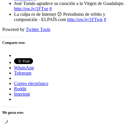
José Tomás agradece su curación a la Virgen de Guadalupe.
http://ow.ly/1FTxe
#
La culpa es de Internet 😕 Periodismo de refrito y
composición · ELPAÍS.com
http://ow.ly/1FTwk
#
Powered by
Twitter Tools
Comparte esto:
WhatsApp
Telegram
Correo electrónico
Reddit
Imprimir
Me gusta esto:
Cargando...