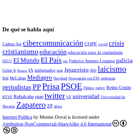
De qué se habla aquí
cibercomunicación
crisis
COPE
Cadena Ser
covid
cristianismo
educación
educación para la ciudadaní­a
El País
El Mundo
galicia
Federico Jiménez Losantos
EEUU
epc
laicismo
Jesucristo
IA
Gripe A
indignados
irak
JMJ
Humor
Mediapro
lssi
McLuhan
Navidad
Negociación con ETA
pederastia
Prisa
PSOE
PP
periodistas
Reino Unido
rajoy
Público
twitter
universidad
sgae
Rubalcaba
RTVE
UE
Universidad de
Zapatero
ZP
Navarra
áfrica
Internet Política
by
Montse Doval
is licensed under
Attribution-NonCommercial-ShareAlike 4.0 International