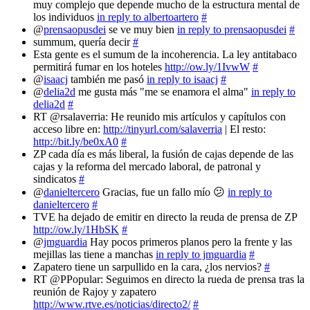
muy complejo que depende mucho de la estructura mental de
los individuos
in reply to albertoartero
#
@
prensaopusdei
se ve muy bien
in reply to prensaopusdei
#
summum, quería decir
#
Esta gente es el sumum de la incoherencia. La ley antitabaco
permitirá fumar en los hoteles
http://ow.ly/1IvwW
#
@
isaacj
también me pasó
in reply to isaacj
#
@
delia2d
me gusta más "me se enamora el alma"
in reply to
delia2d
#
RT @rsalaverria: He reunido mis artículos y capítulos con
acceso libre en:
http://tinyurl.com/salaverria
| El resto:
http://bit.ly/be0xA0
#
ZP cada día es más liberal, la fusión de cajas depende de las
cajas y la reforma del mercado laboral, de patronal y
sindicatos
#
@
danieltercero
Gracias, fue un fallo mío 😕
in reply to
danieltercero
#
TVE ha dejado de emitir en directo la reuda de prensa de ZP
http://ow.ly/1HbSK
#
@
jmguardia
Hay pocos primeros planos pero la frente y las
mejillas las tiene a manchas
in reply to jmguardia
#
Zapatero tiene un sarpullido en la cara, ¿los nervios?
#
RT @PPopular: Seguimos en directo la rueda de prensa tras la
reunión de Rajoy y zapatero
http://www.rtve.es/noticias/directo2/
#