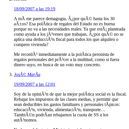
18/09/2007 a las 19:19
A mÃ­ me parece demagogia, Â¿por quÃ© hasta los 30
aÃ±os? Esa polÃ­tica de regalos del Estado no es buena
porque no va a las necesidades reales. Ya que estÃ¡ planteada
como ayuda a los jÃ³venes que trabajan, Â¿por quÃ© no se
aplica una deducciÃ³n fiscal para todos los que alquilen o
compren vivienda?
Me recordÃ³ inmediatamente a la polÃ­tica peronista de
regalos personales del prÃ³cer a la multitud, como si fuera
dinero suyo, en busca de un voto muy concreto.
JosÃ© MarÃ­a
19/09/2007 a las 12:01
Soy de la opiniÃ³n de que la mejor polÃ­tica social es la fiscal.
Rebajar los impuestos de las clases medias, y permitir que
sean deducibles los gastos familiares y personales tÃ­picos:
educaciÃ³n, vivienda, alimentaciÃ³n, transporte…
TambiÃ©n podrÃ­an rebajarnos la cuota de SS a los
autÃ³nomos.