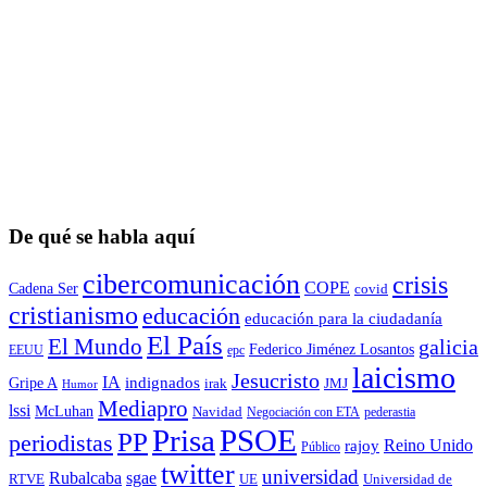
De qué se habla aquí
cibercomunicación
crisis
COPE
Cadena Ser
covid
cristianismo
educación
educación para la ciudadaní­a
El País
El Mundo
galicia
Federico Jiménez Losantos
EEUU
epc
laicismo
Jesucristo
IA
Gripe A
indignados
irak
JMJ
Humor
Mediapro
lssi
McLuhan
Navidad
Negociación con ETA
pederastia
Prisa
PSOE
PP
periodistas
Reino Unido
rajoy
Público
twitter
universidad
sgae
Rubalcaba
RTVE
UE
Universidad de