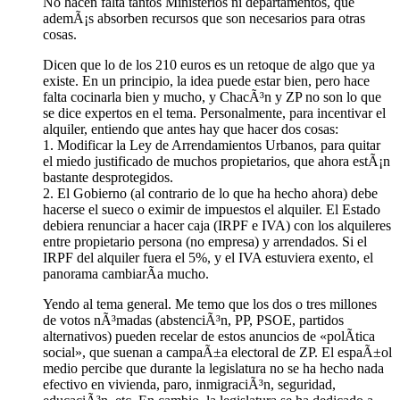
No hacen falta tantos Ministerios ni departamentos, que
ademÃ¡s absorben recursos que son necesarios para otras
cosas.
Dicen que lo de los 210 euros es un retoque de algo que ya
existe. En un principio, la idea puede estar bien, pero hace
falta cocinarla bien y mucho, y ChacÃ³n y ZP no son lo que
se dice expertos en el tema. Personalmente, para incentivar el
alquiler, entiendo que antes hay que hacer dos cosas:
1. Modificar la Ley de Arrendamientos Urbanos, para quitar
el miedo justificado de muchos propietarios, que ahora estÃ¡n
bastante desprotegidos.
2. El Gobierno (al contrario de lo que ha hecho ahora) debe
hacerse el sueco o eximir de impuestos el alquiler. El Estado
debiera renunciar a hacer caja (IRPF e IVA) con los alquileres
entre propietario persona (no empresa) y arrendados. Si el
IRPF del alquiler fuera el 5%, y el IVA estuviera exento, el
panorama cambiarÃ­a mucho.
Yendo al tema general. Me temo que los dos o tres millones
de votos nÃ³madas (abstenciÃ³n, PP, PSOE, partidos
alternativos) pueden recelar de estos anuncios de «polÃ­tica
social», que suenan a campaÃ±a electoral de ZP. El espaÃ±ol
medio percibe que durante la legislatura no se ha hecho nada
efectivo en vivienda, paro, inmigraciÃ³n, seguridad,