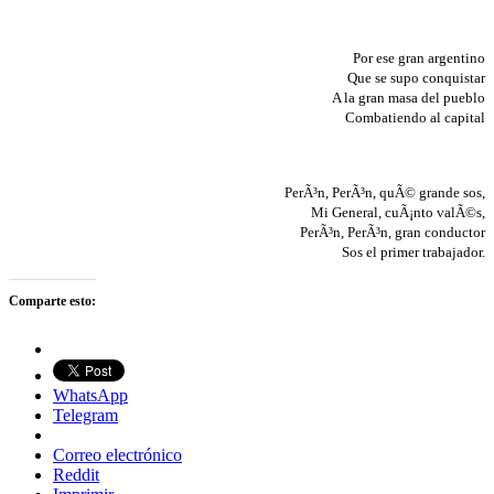
Por ese gran argentino
Que se supo conquistar
A la gran masa del pueblo
Combatiendo al capital
PerÃ³n, PerÃ³n, quÃ© grande sos,
Mi General, cuÃ¡nto valÃ©s,
PerÃ³n, PerÃ³n, gran conductor
Sos el primer trabajador.
Comparte esto:
WhatsApp
Telegram
Correo electrónico
Reddit