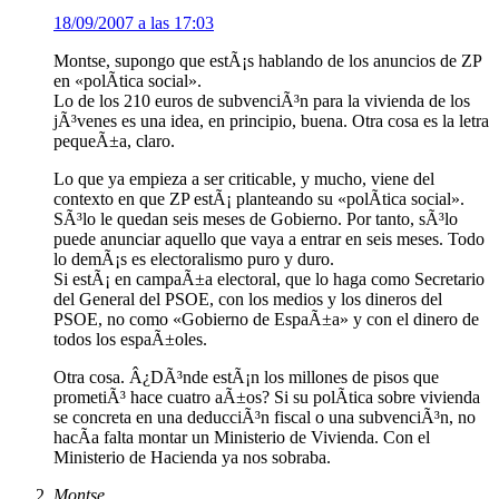
18/09/2007 a las 17:03
Montse, supongo que estÃ¡s hablando de los anuncios de ZP
en «polÃ­tica social».
Lo de los 210 euros de subvenciÃ³n para la vivienda de los
jÃ³venes es una idea, en principio, buena. Otra cosa es la letra
pequeÃ±a, claro.
Lo que ya empieza a ser criticable, y mucho, viene del
contexto en que ZP estÃ¡ planteando su «polÃ­tica social».
SÃ³lo le quedan seis meses de Gobierno. Por tanto, sÃ³lo
puede anunciar aquello que vaya a entrar en seis meses. Todo
lo demÃ¡s es electoralismo puro y duro.
Si estÃ¡ en campaÃ±a electoral, que lo haga como Secretario
del General del PSOE, con los medios y los dineros del
PSOE, no como «Gobierno de EspaÃ±a» y con el dinero de
todos los espaÃ±oles.
Otra cosa. Â¿DÃ³nde estÃ¡n los millones de pisos que
prometiÃ³ hace cuatro aÃ±os? Si su polÃ­tica sobre vivienda
se concreta en una deducciÃ³n fiscal o una subvenciÃ³n, no
hacÃ­a falta montar un Ministerio de Vivienda. Con el
Ministerio de Hacienda ya nos sobraba.
Montse