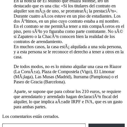
En la noticia de El Mundo que enlaza Montse, leo un
destacado que es una cita: «Si los titulares del contrato en
alquiler son mÃ¡s de uno, se prorratearÃ¡ la prestaciÃ³n».
Durante cuatro aÃ±os estuve en un piso de estudiantes. Los
dos Ãºltimos, en un piso cuyo contrato estaba a mi nombre.
En el contrato se me permitÃ­a tener a mis compaÃ±eros en el
piso, pero sÃ³lo yo figuraba como parte contratante. No sÃ©
si Zapatero o la ChacÃ³n conocen bien la realidad de los
contratos de arrendamiento.
En muchos casos, la casa estÃ¡ alquilada a una sola persona,
y a esta persona se le reconoce el derecho a tener a otros en la
casa.
De todos modos, no es lo mismo alquilar una casa en Riazor
(La CoruÃ±a), Plaza de Compostela (Vigo), El Limonar
(MÃ¡laga), Las Musas (Madrid), Iturrama (Pamplona) o el
Paseo de Gracia (Barcelona).
Aparte, se supone que para cobrar los 210 euros, se requiere
que arrendatario y arrendado hagan declaraciÃ³n fiscal del
alquiler, lo que implica aÃ±adir IRPF e IVA, que es un gasto
para ambas partes.
Los comentarios están cerrados.
Escribe tu correo electrónico…