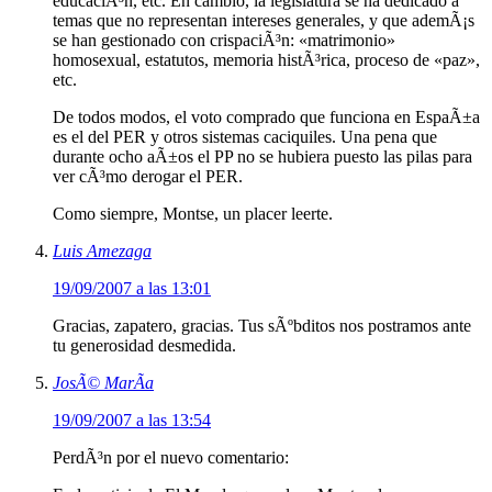
educaciÃ³n, etc. En cambio, la legislatura se ha dedicado a
temas que no representan intereses generales, y que ademÃ¡s
se han gestionado con crispaciÃ³n: «matrimonio»
homosexual, estatutos, memoria histÃ³rica, proceso de «paz»,
etc.
De todos modos, el voto comprado que funciona en EspaÃ±a
es el del PER y otros sistemas caciquiles. Una pena que
durante ocho aÃ±os el PP no se hubiera puesto las pilas para
ver cÃ³mo derogar el PER.
Como siempre, Montse, un placer leerte.
Luis Amezaga
19/09/2007 a las 13:01
Gracias, zapatero, gracias. Tus sÃºbditos nos postramos ante
tu generosidad desmedida.
JosÃ© MarÃ­a
19/09/2007 a las 13:54
PerdÃ³n por el nuevo comentario: