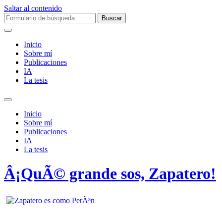
Saltar al contenido
Buscar:
Inicio
Sobre mí­
Publicaciones
IA
La tesis
Alternar
el
Inicio
campo
Sobre mí­
de
Publicaciones
búsqueda
IA
La tesis
Â¡QuÃ© grande sos, Zapatero!