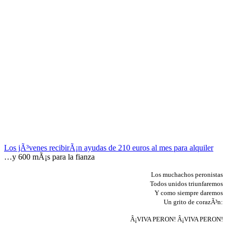
Los jÃ³venes recibirÃ¡n ayudas de 210 euros al mes para alquiler
…y 600 mÃ¡s para la fianza
Los muchachos peronistas
Todos unidos triunfaremos
Y como siempre daremos
Un grito de corazÃ³n:
Â¡VIVA PERON! Â¡VIVA PERON!