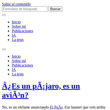
Saltar al contenido
Buscar:
Inicio
Sobre mí­
Publicaciones
IA
La tesis
Alternar
el
Inicio
campo
Sobre mí­
de
Publicaciones
búsqueda
IA
La tesis
Â¿Es un pÃ¡jaro, es un
aviÃ³n?
No, es un elefante anunciando
El PaÃ­s
. Ese banner que veis arriba