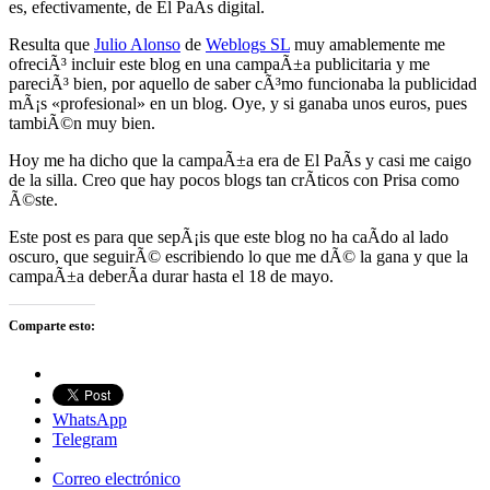
es, efectivamente, de El PaÃ­s digital.
Resulta que
Julio Alonso
de
Weblogs SL
muy amablemente me
ofreciÃ³ incluir este blog en una campaÃ±a publicitaria y me
pareciÃ³ bien, por aquello de saber cÃ³mo funcionaba la publicidad
mÃ¡s «profesional» en un blog. Oye, y si ganaba unos euros, pues
tambiÃ©n muy bien.
Hoy me ha dicho que la campaÃ±a era de El PaÃ­s y casi me caigo
de la silla. Creo que hay pocos blogs tan crÃ­ticos con Prisa como
Ã©ste.
Este post es para que sepÃ¡is que este blog no ha caÃ­do al lado
oscuro, que seguirÃ© escribiendo lo que me dÃ© la gana y que la
campaÃ±a deberÃ­a durar hasta el 18 de mayo.
Comparte esto:
WhatsApp
Telegram
Correo electrónico