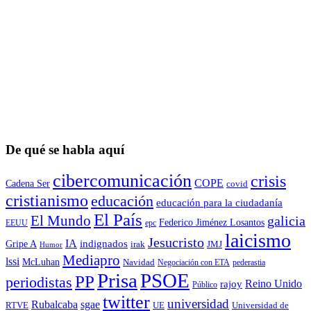
De qué se habla aquí
cibercomunicación
crisis
COPE
Cadena Ser
covid
cristianismo
educación
educación para la ciudadaní­a
El País
El Mundo
galicia
Federico Jiménez Losantos
EEUU
epc
laicismo
Jesucristo
IA
Gripe A
indignados
irak
JMJ
Humor
Mediapro
lssi
McLuhan
Navidad
Negociación con ETA
pederastia
Prisa
PSOE
PP
periodistas
Reino Unido
rajoy
Público
twitter
universidad
sgae
Rubalcaba
RTVE
UE
Universidad de