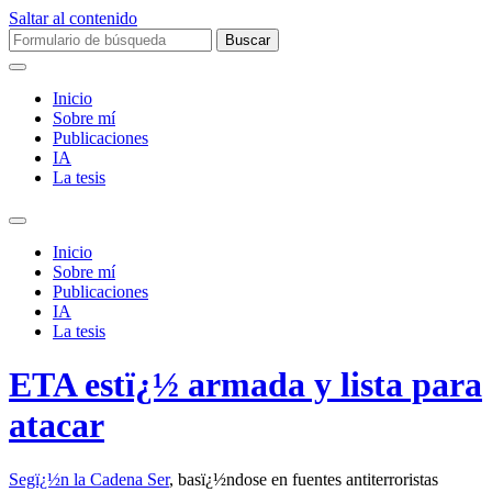
Saltar al contenido
Buscar:
Inicio
Sobre mí­
Publicaciones
IA
La tesis
Alternar
el
Inicio
campo
Sobre mí­
de
Publicaciones
búsqueda
IA
La tesis
ETA estï¿½ armada y lista para
atacar
Segï¿½n la Cadena Ser
, basï¿½ndose en fuentes antiterroristas