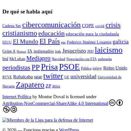
De qué se habla aquí
cibercomunicación
crisis
COPE
Cadena Ser
covid
cristianismo
educación
educación para la ciudadaní­a
El País
El Mundo
galicia
Federico Jiménez Losantos
EEUU
epc
laicismo
Jesucristo
IA
Gripe A
indignados
irak
JMJ
Humor
Mediapro
lssi
McLuhan
Navidad
Negociación con ETA
pederastia
Prisa
PSOE
PP
periodistas
Reino Unido
rajoy
Público
twitter
universidad
sgae
Rubalcaba
RTVE
UE
Universidad de
Zapatero
ZP
Navarra
áfrica
Internet Política
by
Montse Doval
is licensed under
Attribution-NonCommercial-ShareAlike 4.0 International
© 2026
— Funciona gracias a
WordPress