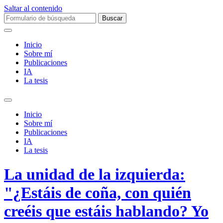
Saltar al contenido
Buscar:
Inicio
Sobre mí­
Publicaciones
IA
La tesis
Alternar
el
Inicio
campo
Sobre mí­
de
Publicaciones
búsqueda
IA
La tesis
La unidad de la izquierda:
"¿Estáis de coña, con quién
creéis que estáis hablando? Yo