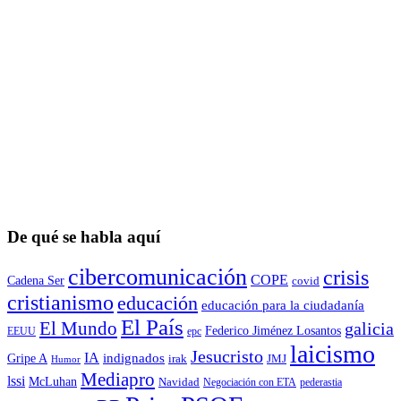
De qué se habla aquí
cibercomunicación
crisis
COPE
Cadena Ser
covid
cristianismo
educación
educación para la ciudadaní­a
El País
El Mundo
galicia
Federico Jiménez Losantos
EEUU
epc
laicismo
Jesucristo
IA
Gripe A
indignados
irak
JMJ
Humor
Mediapro
lssi
McLuhan
Navidad
Negociación con ETA
pederastia