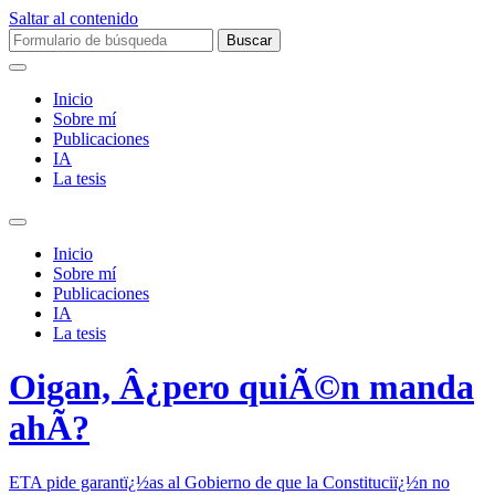
Saltar al contenido
Buscar:
Inicio
Sobre mí­
Publicaciones
IA
La tesis
Alternar
el
Inicio
campo
Sobre mí­
de
Publicaciones
búsqueda
IA
La tesis
Oigan, Â¿pero quiÃ©n manda
ahÃ­?
ETA pide garantï¿½as al Gobierno de que la Constituciï¿½n no