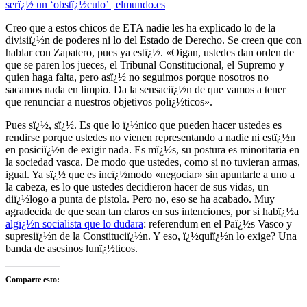
serï¿½ un ‘obstï¿½culo’ | elmundo.es
Creo que a estos chicos de ETA nadie les ha explicado lo de la
divisiï¿½n de poderes ni lo del Estado de Derecho. Se creen que con
hablar con Zapatero, pues ya estï¿½. «Oigan, ustedes dan orden de
que se paren los jueces, el Tribunal Constitucional, el Supremo y
quien haga falta, pero asï¿½ no seguimos porque nosotros no
sacamos nada en limpio. Da la sensaciï¿½n de que vamos a tener
que renunciar a nuestros objetivos polï¿½ticos».
Pues sï¿½, sï¿½. Es que lo ï¿½nico que pueden hacer ustedes es
rendirse porque ustedes no vienen representando a nadie ni estï¿½n
en posiciï¿½n de exigir nada. Es mï¿½s, su postura es minoritaria en
la sociedad vasca. De modo que ustedes, como si no tuvieran armas,
igual. Ya sï¿½ que es incï¿½modo «negociar» sin apuntarle a uno a
la cabeza, es lo que ustedes decidieron hacer de sus vidas, un
diï¿½logo a punta de pistola. Pero no, eso se ha acabado. Muy
agradecida de que sean tan claros en sus intenciones, por si habï¿½a
algï¿½n socialista que lo dudara
: referendum en el Paï¿½s Vasco y
supresiï¿½n de la Constituciï¿½n. Y eso, ï¿½quiï¿½n lo exige? Una
banda de asesinos lunï¿½ticos.
Comparte esto: