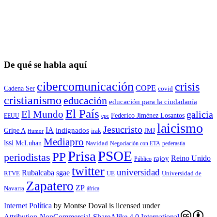
De qué se habla aquí
cibercomunicación
crisis
COPE
Cadena Ser
covid
cristianismo
educación
educación para la ciudadaní­a
El País
El Mundo
galicia
Federico Jiménez Losantos
EEUU
epc
laicismo
Jesucristo
IA
Gripe A
indignados
irak
JMJ
Humor
Mediapro
lssi
McLuhan
Navidad
Negociación con ETA
pederastia
Prisa
PSOE
PP
periodistas
Reino Unido
rajoy
Público
twitter
universidad
sgae
Rubalcaba
RTVE
UE
Universidad de
Zapatero
ZP
Navarra
áfrica
Internet Política
by
Montse Doval
is licensed under
Attribution-NonCommercial-ShareAlike 4.0 International