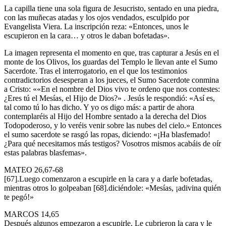
La capilla tiene una sola figura de Jesucristo, sentado en una piedra,
con las muñecas atadas y los ojos vendados, esculpido por
Evangelista Viera. La inscripción reza: «Entonces, unos le
escupieron en la cara… y otros le daban bofetadas».
La imagen representa el momento en que, tras capturar a Jesús en el
monte de los Olivos, los guardas del Templo le llevan ante el Sumo
Sacerdote. Tras el interrogatorio, en el que los testimonios
contradictorios desesperan a los jueces, el Sumo Sacerdote conmina
a Cristo: ««En el nombre del Dios vivo te ordeno que nos contestes:
¿Eres tú el Mesías, el Hijo de Dios?» . Jesús le respondió: «Así es,
tal como tú lo has dicho. Y yo os digo más: a partir de ahora
contemplaréis al Hijo del Hombre sentado a la derecha del Dios
Todopoderoso, y lo veréis venir sobre las nubes del cielo.» Entonces
el sumo sacerdote se rasgó las ropas, diciendo: «¡Ha blasfemado!
¿Para qué necesitamos más testigos? Vosotros mismos acabáis de oír
estas palabras blasfemas».
MATEO 26,67-68
[67].Luego comenzaron a escupirle en la cara y a darle bofetadas,
mientras otros lo golpeaban [68].diciéndole: «Mesías, ¡adivina quién
te pegó!»
MARCOS 14,65
Después algunos empezaron a escupirle. Le cubrieron la cara y le