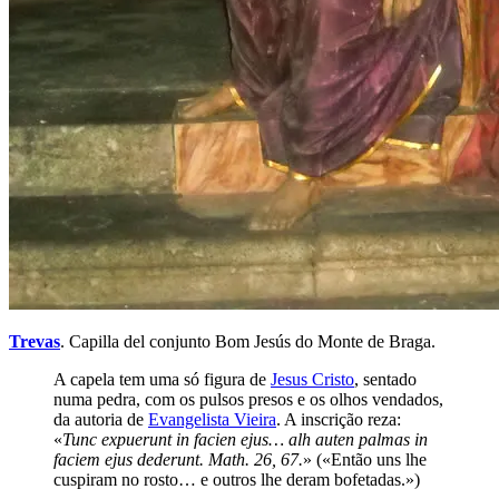
Trevas
. Capilla del conjunto Bom Jesús do Monte de Braga.
A capela tem uma só figura de
Jesus Cristo
, sentado
numa pedra, com os pulsos presos e os olhos vendados,
da autoria de
Evangelista Vieira
. A inscrição reza:
«
Tunc expuerunt in facien ejus… alh auten palmas in
faciem ejus dederunt. Math. 26, 67.
» («Então uns lhe
cuspiram no rosto… e outros lhe deram bofetadas.»)