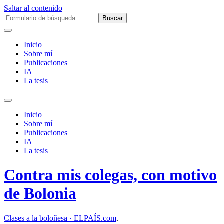
Saltar al contenido
Buscar:
Inicio
Sobre mí­
Publicaciones
IA
La tesis
Alternar
el
Inicio
campo
Sobre mí­
de
Publicaciones
búsqueda
IA
La tesis
Contra mis colegas, con motivo
de Bolonia
Clases a la boloñesa · ELPAÍS.com
.