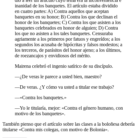
dio a leer un artículo cuyo tema era la inconveniencia e
inanidad de los banquetes. El artículo estaba dividido
en cuatro partes: A) Contra aquellos que aceptan
banquetes en su honor; B) Contra los que declinan el
honor de los banquetes; C) Contra los que asisten a los
banquetes celebrados en honor de alguien; D) Contra
los que no asisten a los tales banquetes. Censuraba
agriamente a los primeros por fatuos y engreídos; a los
segundos los acusaba de hipócritas y falsos modestos; a
los terceros, de parásitos del honor ajeno; a los últimos,
de roezancajos y envidiosos del mérito.
Mairena celebró el ingenio satírico de su discípulo.
—¿De veras le parece a usted bien, maestro?
—De veras. ¿Y cómo va usted a titular ese trabajo?
—«Contra los banquetes.»
—Yo le titularía, mejor: «Contra el género humano, con
motivo de los banquetes».
También pienso que el artículo sobre las clases a la boloñesa debería
titularse «Contra mis colegas, con motivo de Bolonia».