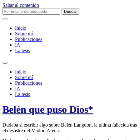
Saltar al contenido
Buscar:
Inicio
Sobre mí­
Publicaciones
IA
La tesis
Alternar
el
Inicio
campo
Sobre mí­
de
Publicaciones
búsqueda
IA
La tesis
Belén que puso Dios*
Dudaba si escribir algo sobre Belén Langdon, la última fallecida tras
el desastre del Madrid Arena.