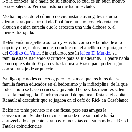
No la conocía, ni a nadie de su entorno, lo cual es un buen motivo
para el silencio. Pero su historia me ha impactado.
Me ha impactado el cúmulo de circunstancias negativas que se
dieron para que el resultado final fuera una muerte violenta, en
alguien a quien parecía que le esperara una vida dichosa o, al
menos, tranquila.
Belén tenía un apellido sonoro y selecto, como de familia de alto
copete y que, curiosamente, coincide con el apellido del protagonista
del
Código da Vinci
. Sin embargo, según
leí en El Mundo
, su
familia estaba haciendo sacrificios para salir adelante. El padre había
tenido que salir de España y trasladarse a Brasil para poder seguir
con su trabajo de arquitecto.
Ya digo que no les conozco, pero no parece que los hijos de esa
familia fueran educados en el hedonismo y la indisciplina, de la que
todos ahora se hacen cruces: la juventud bebe y los menores salen
hasta la madrugada. El mismo escándalo que manifestaba el capitán
Renault al descubrir que se jugaba en el café de Rick en Casablanca.
Belén no tenía previsto ir a esa fiesta, pero sus amigas la
convencieron. Se dio la circunstancia de que su madre había
aprovechado el puente para pasar unos días con su marido en Brasil.
Fatales coincidencias.