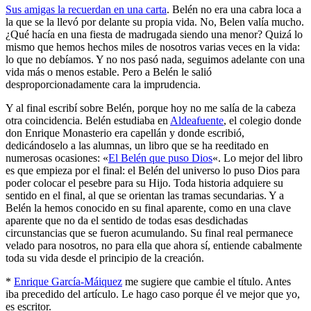
Sus amigas la recuerdan en una carta
. Belén no era una cabra loca a
la que se la llevó por delante su propia vida. No, Belen valía mucho.
¿Qué hacía en una fiesta de madrugada siendo una menor? Quizá lo
mismo que hemos hechos miles de nosotros varias veces en la vida:
lo que no debíamos. Y no nos pasó nada, seguimos adelante con una
vida más o menos estable. Pero a Belén le salió
desproporcionadamente cara la imprudencia.
Y al final escribí sobre Belén, porque hoy no me salía de la cabeza
otra coincidencia. Belén estudiaba en
Aldeafuente
, el colegio donde
don Enrique Monasterio era capellán y donde escribió,
dedicándoselo a las alumnas, un libro que se ha reeditado en
numerosas ocasiones: «
El Belén que puso Dios
«. Lo mejor del libro
es que empieza por el final: el Belén del universo lo puso Dios para
poder colocar el pesebre para su Hijo. Toda historia adquiere su
sentido en el final, al que se orientan las tramas secundarias. Y a
Belén la hemos conocido en su final aparente, como en una clave
aparente que no da el sentido de todas esas desdichadas
circunstancias que se fueron acumulando. Su final real permanece
velado para nosotros, no para ella que ahora sí, entiende cabalmente
toda su vida desde el principio de la creación.
*
Enrique García-Máiquez
me sugiere que cambie el título. Antes
iba precedido del artículo. Le hago caso porque él ve mejor que yo,
es escritor.