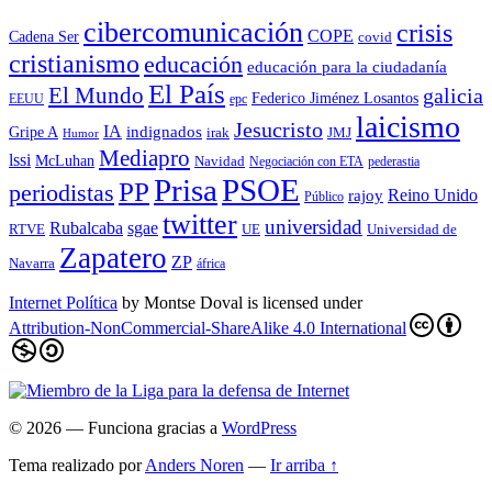
cibercomunicación
crisis
COPE
Cadena Ser
covid
cristianismo
educación
educación para la ciudadaní­a
El País
El Mundo
galicia
Federico Jiménez Losantos
EEUU
epc
laicismo
Jesucristo
IA
Gripe A
indignados
irak
JMJ
Humor
Mediapro
lssi
McLuhan
Navidad
Negociación con ETA
pederastia
Prisa
PSOE
PP
periodistas
Reino Unido
rajoy
Público
twitter
universidad
sgae
Rubalcaba
RTVE
UE
Universidad de
Zapatero
ZP
Navarra
áfrica
Internet Política
by
Montse Doval
is licensed under
Attribution-NonCommercial-ShareAlike 4.0 International
© 2026
— Funciona gracias a
WordPress
Tema realizado por
Anders Noren
—
Ir arriba ↑