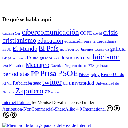
De qué se habla aquí
cibercomunicación
crisis
COPE
Cadena Ser
covid
cristianismo
educación
educación para la ciudadaní­a
El País
El Mundo
galicia
Federico Jiménez Losantos
EEUU
epc
laicismo
Jesucristo
IA
Gripe A
indignados
irak
JMJ
Humor
Mediapro
lssi
McLuhan
Navidad
Negociación con ETA
pederastia
Prisa
PSOE
PP
periodistas
Reino Unido
rajoy
Público
twitter
universidad
sgae
Rubalcaba
RTVE
UE
Universidad de
Zapatero
ZP
Navarra
áfrica
Internet Política
by
Montse Doval
is licensed under
Attribution-NonCommercial-ShareAlike 4.0 International