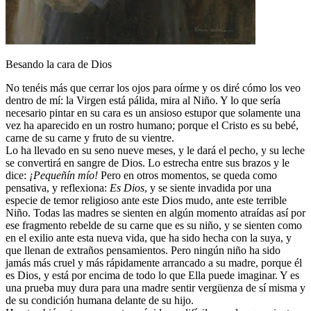
Besando la cara de Dios
No tenéis más que cerrar los ojos para oírme y os diré cómo los veo
dentro de mí: la Virgen está pálida, mira al Niño. Y lo que sería
necesario pintar en su cara es un ansioso estupor que solamente una
vez ha aparecido en un rostro humano; porque el Cristo es su bebé,
carne de su carne y fruto de su vientre.
Lo ha llevado en su seno nueve meses, y le dará el pecho, y su leche
se convertirá en sangre de Dios. Lo estrecha entre sus brazos y le
dice:
¡Pequeñín mío!
Pero en otros momentos, se queda como
pensativa, y reflexiona:
Es Dios
, y se siente invadida por una
especie de temor religioso ante este Dios mudo, ante este terrible
Niño. Todas las madres se sienten en algún momento atraídas así por
ese fragmento rebelde de su carne que es su niño, y se sienten como
en el exilio ante esta nueva vida, que ha sido hecha con la suya, y
que llenan de extraños pensamientos. Pero ningún niño ha sido
jamás más cruel y más rápidamente arrancado a su madre, porque él
es Dios, y está por encima de todo lo que Ella puede imaginar. Y es
una prueba muy dura para una madre sentir vergüenza de sí misma y
de su condición humana delante de su hijo.