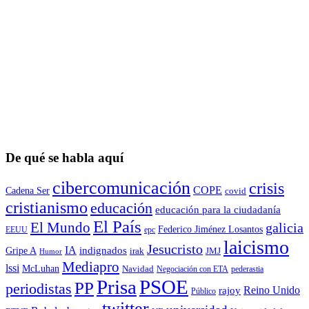
De qué se habla aquí
cibercomunicación
crisis
COPE
Cadena Ser
covid
cristianismo
educación
educación para la ciudadaní­a
El País
El Mundo
galicia
Federico Jiménez Losantos
EEUU
epc
laicismo
Jesucristo
IA
Gripe A
indignados
irak
JMJ
Humor
Mediapro
lssi
McLuhan
Navidad
Negociación con ETA
pederastia
Prisa
PSOE
PP
periodistas
Reino Unido
rajoy
Público
twitter