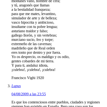
montañes vano, hombre de cera;
y tú, aragonés que llamas
a la bestialidad franqueza;
para que me mates, levantino,
simulador de arte y de belleza;
vasco hipocrita y ambicioso,
insultame con tu pobre lengua;
asturiano traidor y falso;
gallego llorón, y sin vertebras;
murciano sucio, feo y torpe;
extremeño de las cavernas;
madrileño que de Real orden
eres tonto por dentro y por fuera.
Yo os desprecio, os maldigo y os odio,
gentes cobardes de mi tierra.
Y para ti, andaluz idiota,
¡culebra!, ¡culebra!, ¡culebra!
Francisco Vighi 1920
Lupus
04/08/2009 a las 23:55
Es que los contenciosos entre pueblos, ciudades y regiones
siempre han existido en España. Pero una cosa son los