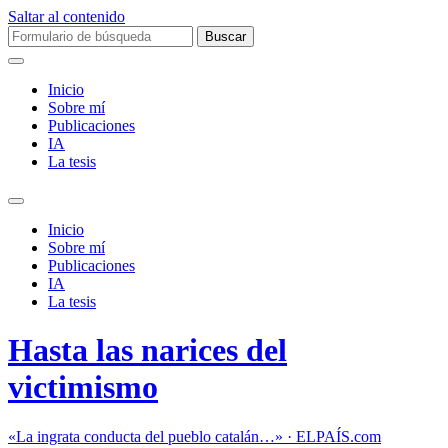
Saltar al contenido
Buscar:
Inicio
Sobre mí­
Publicaciones
IA
La tesis
Alternar
el
Inicio
campo
Sobre mí­
de
Publicaciones
búsqueda
IA
La tesis
Hasta las narices del
victimismo
«La ingrata conducta del pueblo catalán…» · ELPAÍS.com