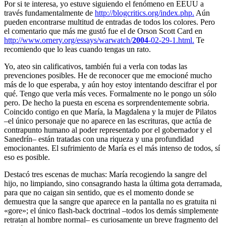
Por si te interesa, yo estuve siguiendo el fenómeno en EEUU a
través fundamentalmente de
http://blogcritics.org/index.php.
Aún
pueden encontrarse multitud de entradas de todos los colores. Pero
el comentario que más me gustó fue el de Orson Scott Card en
http://www.ornery.org/essays/warwatch/
2004
-02-29-1.html.
Te
recomiendo que lo leas cuando tengas un rato.
Yo, ateo sin calificativos, también fui a verla con todas las
prevenciones posibles. He de reconocer que me emocioné mucho
más de lo que esperaba, y aún hoy estoy intentando descifrar el por
qué. Tengo que verla más veces. Formalmente no le pongo un sólo
pero. De hecho la puesta en escena es sorprendentemente sobria.
Coincido contigo en que María, la Magdalena y la mujer de Pilatos
–el único personaje que no aparece en las escrituras, que actúa de
contrapunto humano al poder representado por el gobernador y el
Sanedrín– están tratadas con una riqueza y una profundidad
emocionantes. El sufrimiento de María es el más intenso de todos, sí
eso es posible.
Destacó tres escenas de muchas: María recogiendo la sangre del
hijo, no limpiando, sino consagrando hasta la última gota derramada,
para que no caigan sin sentido, que es el momento donde se
demuestra que la sangre que aparece en la pantalla no es gratuita ni
«gore»; el único flash-back doctrinal –todos los demás simplemente
retratan al hombre normal– es curiosamente un breve fragmento del