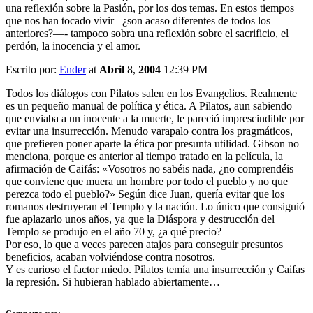
una reflexión sobre la Pasión, por los dos temas. En estos tiempos
que nos han tocado vivir –¿son acaso diferentes de todos los
anteriores?—- tampoco sobra una reflexión sobre el sacrificio, el
perdón, la inocencia y el amor.
Escrito por:
Ender
at
Abril
8,
2004
12:39 PM
Todos los diálogos con Pilatos salen en los Evangelios. Realmente
es un pequeño manual de política y ética. A Pilatos, aun sabiendo
que enviaba a un inocente a la muerte, le pareció imprescindible por
evitar una insurrección. Menudo varapalo contra los pragmáticos,
que prefieren poner aparte la ética por presunta utilidad. Gibson no
menciona, porque es anterior al tiempo tratado en la película, la
afirmación de Caifás: «Vosotros no sabéis nada, ¿no comprendéis
que conviene que muera un hombre por todo el pueblo y no que
perezca todo el pueblo?» Según dice Juan, quería evitar que los
romanos destruyeran el Templo y la nación. Lo único que consiguió
fue aplazarlo unos años, ya que la Diáspora y destrucción del
Templo se produjo en el año 70 y, ¿a qué precio?
Por eso, lo que a veces parecen atajos para conseguir presuntos
beneficios, acaban volviéndose contra nosotros.
Y es curioso el factor miedo. Pilatos temía una insurrección y Caifas
la represión. Si hubieran hablado abiertamente…