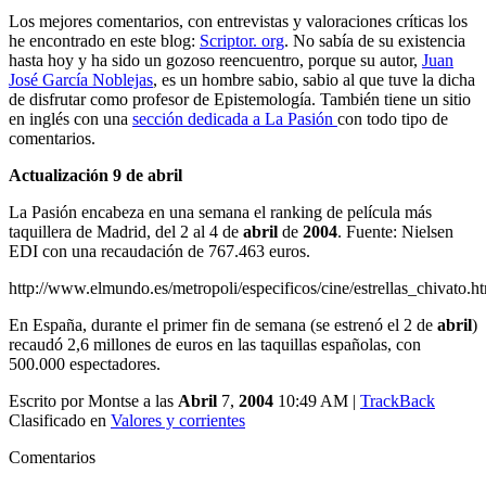
Los mejores comentarios, con entrevistas y valoraciones críticas los
he encontrado en este blog:
Scriptor. org
. No sabía de su existencia
hasta hoy y ha sido un gozoso reencuentro, porque su autor,
Juan
José García Noblejas
, es un hombre sabio, sabio al que tuve la dicha
de disfrutar como profesor de Epistemología. También tiene un sitio
en inglés con una
sección dedicada a La Pasión
con todo tipo de
comentarios.
Actualización 9 de
abril
La Pasión encabeza en una semana el ranking de película más
taquillera de Madrid, del 2 al 4 de
abril
de
2004
. Fuente: Nielsen
EDI con una recaudación de 767.463 euros.
http://www.elmundo.es/metropoli/especificos/cine/estrellas_chivato.h
En España, durante el primer fin de semana (se estrenó el 2 de
abril
)
recaudó 2,6 millones de euros en las taquillas españolas, con
500.000 espectadores.
Escrito por Montse a las
Abril
7,
2004
10:49 AM |
TrackBack
Clasificado en
Valores y corrientes
Comentarios