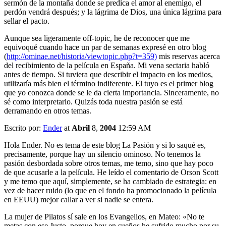
sermón de la montaña donde se predica el amor al enemigo, el
perdón vendrá después; y la lágrima de Dios, una única lágrima para
sellar el pacto.
Aunque sea ligeramente off-topic, he de reconocer que me
equivoqué cuando hace un par de semanas expresé en otro blog
(
http://ominae.net/historia/viewtopic.php?t=359)
mis reservas acerca
del recibimiento de la película en España. Mi vena sectaria habló
antes de tiempo. Si tuviera que describir el impacto en los medios,
utilizaría más bien el término indiferente. El tuyo es el primer blog
que yo conozca donde se le da cierta importancia. Sinceramente, no
sé como interpretarlo. Quizás toda nuestra pasión se está
derramando en otros temas.
Escrito por:
Ender
at
Abril
8,
2004
12:59 AM
Hola Ender. No es tema de este blog La Pasión y si lo saqué es,
precisamente, porque hay un silencio ominoso. No tenemos la
pasión desbordada sobre otros temas, me temo, sino que hay poco
de que acusarle a la película. He leído el comentario de Orson Scott
y me temo que aquí, simplemente, se ha cambiado de estrategia: en
vez de hacer ruido (lo que en el fondo ha promocionado la película
en EEUU) mejor callar a ver si nadie se entera.
La mujer de Pilatos sí sale en los Evangelios, en Mateo: «No te
metas con ese Justo, porque hoy en sueños he sufrido mucho por su