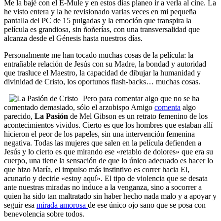
Me la bajé con el E-Mule y en estos días planeo ir a verla al cine. La
he visto entera y la he revisionado varias veces en mi pequeña
pantalla del PC de 15 pulgadas y la emoción que transpira la
película es grandiosa, sin ñoñerías, con una transversalidad que
alcanza desde el Génesis hasta nuestros días.
Personalmente me han tocado muchas cosas de la película: la
entrañable relación de Jesús con su Madre, la bondad y autoridad
que trasluce el Maestro, la capacidad de dibujar la humanidad y
divinidad de Cristo, los oportunos flash-backs… muchas cosas.
Pero para comentar algo que no se ha
comentado demasiado, sólo el arzobispo Amigo
comenta
algo
parecido,
La Pasión
de Mel Gibson es un retrato femenino de los
acontecimientos vividos. Cierto es que los hombres que estaban allí
hicieron el peor de los papeles, sin una intervención femenina
negativa. Todas las mujeres que salen en la película defienden a
Jesús y lo cierto es que mirando ese «retablo de dolores» que era su
cuerpo, una tiene la sensación de que lo único adecuado es hacer lo
que hizo María, el impulso más instintivo es correr hacia El,
acunarlo y decirle «estoy aquí». El tipo de violencia que se desata
ante nuestras miradas no induce a la venganza, sino a socorrer a
quien ha sido tan maltratado sin haber hecho nada malo y a apoyar y
seguir esa
mirada amorosa
de ese único ojo sano que se posa con
benevolencia sobre todos.