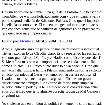
causa», le dice a Pilatos.
Hay un librito que se llama «Una guía de la Pasión» que lo escribió
Tom Allen, de www.catholicexchange.com y que en España ya va
por la segunda edición de Ediciones Palabra. Creo que el impacto de
la película es sotto voce. El comentario general es el que tú haces
ver, conozco gente que se califican de agnósticas o no practicantes
que quedaron muy impresionadas.
Escrito por:
Montse
at
Abril
8,
2004
10:53 AM
Ateo, el agnosticismo me parece de una cierta cobardía intelectual.
Tienes razón en lo de Claudia, claro. Estoy repasando las escrituras
y el otro gran Libro, el Corán, y el Hadiz, como hice después del 11-
S. Me refería más bien a la importancia que se le da tanto a ella
como a Pilatos. Es el único punto dudoso de la película. Creo que
no hacia falta justificar tanto a Pilatos, añadiendo de forma explícita
el factor del miedo al Cesar y el temor por su carrera política. El
lavado de manos tiene una gran carga simbólica, es un gesto lo
suficientemente ambiguo que expresa de forma muy simple la
relación entre el poder y la fe. La escena de la conversación entre
ellos dos sí creo que es totalmente cosecha propia de Mel Gibson y
el guionista.
Yo sí pienso que en un blog de política e internet no sobra para nada