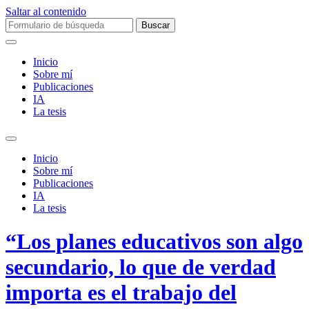
Saltar al contenido
Buscar:
Inicio
Sobre mí­
Publicaciones
IA
La tesis
Alternar
el
Inicio
campo
Sobre mí­
de
Publicaciones
búsqueda
IA
La tesis
“Los planes educativos son algo
secundario, lo que de verdad
importa es el trabajo del