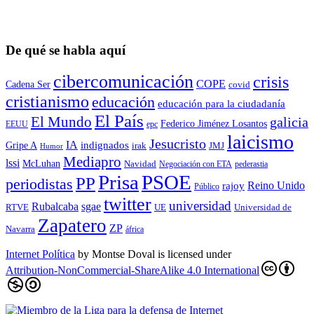
De qué se habla aquí
cibercomunicación
crisis
COPE
Cadena Ser
covid
cristianismo
educación
educación para la ciudadaní­a
El País
El Mundo
galicia
Federico Jiménez Losantos
EEUU
epc
laicismo
Jesucristo
IA
Gripe A
indignados
irak
JMJ
Humor
Mediapro
lssi
McLuhan
Navidad
Negociación con ETA
pederastia
Prisa
PSOE
PP
periodistas
Reino Unido
rajoy
Público
twitter
universidad
sgae
Rubalcaba
RTVE
UE
Universidad de
Zapatero
ZP
Navarra
áfrica
Internet Política
by
Montse Doval
is licensed under
Attribution-NonCommercial-ShareAlike 4.0 International