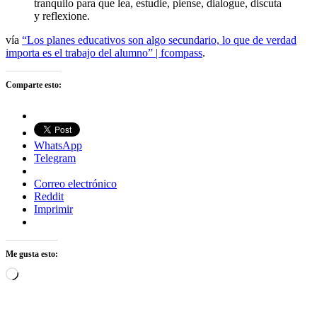
tranquilo para que lea, estudie, piense, dialogue, discuta
y reflexione.
vía
“Los planes educativos son algo secundario, lo que de verdad
importa es el trabajo del alumno” | fcompass
.
Comparte esto:
WhatsApp
Telegram
Correo electrónico
Reddit
Imprimir
Me gusta esto:
Cargando...