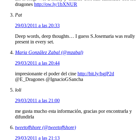
dragones
http://ow.ly/1bXNUR
Pat
29/03/2011 a las 20:33
Deep words, deep thoughts… I guess S.Josemaria was really
present in every set.
Maria González Zabal (@mzabal)
29/03/2011 a las 20:44
impresionante el poder del cine
http://bit.ly/hgjP2d
@E_Dragones @IgnacioGSancha
loli
29/03/2011 a las 21:00
me gusta mucho esta información, gracias por encontrarla y
difundirla
tweetoffshore (@tweetoffshore)
29/03/2011 a las 21:13