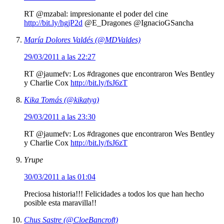
RT @mzabal: impresionante el poder del cine
http://bit.ly/hgjP2d
@E_Dragones @IgnacioGSancha
María Dolores Valdés (@MDValdes)
29/03/2011 a las 22:27
RT @jaumefv: Los #dragones que encontraron Wes Bentley
y Charlie Cox
http://bit.ly/fsJ6zT
Kika Tomás (@kikatyg)
29/03/2011 a las 23:30
RT @jaumefv: Los #dragones que encontraron Wes Bentley
y Charlie Cox
http://bit.ly/fsJ6zT
Yrupe
30/03/2011 a las 01:04
Preciosa historia!!! Felicidades a todos los que han hecho
posible esta maravilla!!
Chus Sastre (@CloeBancroft)