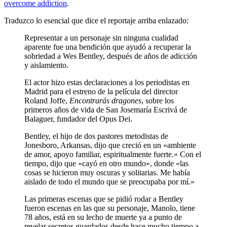
overcome addiction
.
Traduzco lo esencial que dice el reportaje arriba enlazado:
Representar a un personaje sin ninguna cualidad
aparente fue una bendición que ayudó a recuperar la
sobriedad a Wes Bentley, después de años de adicción
y aislamiento.
El actor hizo estas declaraciones a los periodistas en
Madrid para el estreno de la película del director
Roland Joffe,
Encontrarás dragones
, sobre los
primeros años de vida de San Josemaría Escrivá de
Balaguer, fundador del Opus Dei.
Bentley, el hijo de dos pastores metodistas de
Jonesboro, Arkansas, dijo que creció en un «ambiente
de amor, apoyo familiar, espiritualmente fuerte.» Con el
tiempo, dijo que «cayó en otro mundo», donde «las
cosas se hicieron muy oscuras y solitarias. Me había
aislado de todo el mundo que se preocupaba por mí.»
Las primeras escenas que se pidió rodar a Bentley
fueron escenas en las que su personaje, Manolo, tiene
78 años, está en su lecho de muerte ya a punto de
revelar secretos guardados desde hace mucho tiempo a