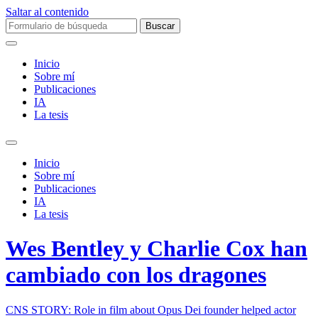
Saltar al contenido
Buscar:
Inicio
Sobre mí­
Publicaciones
IA
La tesis
Alternar
el
Inicio
campo
Sobre mí­
de
Publicaciones
búsqueda
IA
La tesis
Wes Bentley y Charlie Cox han
cambiado con los dragones
CNS STORY: Role in film about Opus Dei founder helped actor