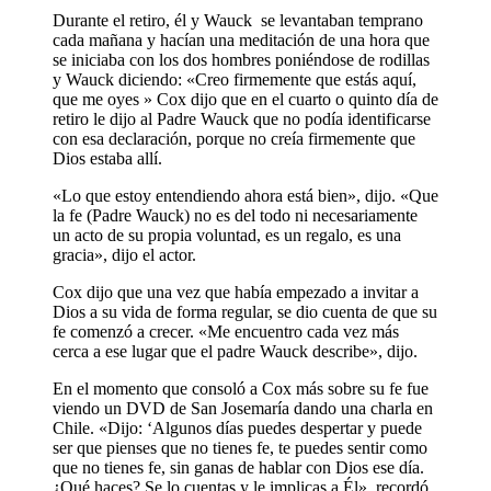
Durante el retiro, él y Wauck se levantaban temprano
cada mañana y hacían una meditación de una hora que
se iniciaba con los dos hombres poniéndose de rodillas
y Wauck diciendo: «Creo firmemente que estás aquí,
que me oyes » Cox dijo que en el cuarto o quinto día de
retiro le dijo al Padre Wauck que no podía identificarse
con esa declaración, porque no creía firmemente que
Dios estaba allí.
«Lo que estoy entendiendo ahora está bien», dijo. «Que
la fe (Padre Wauck) no es del todo ni necesariamente
un acto de su propia voluntad, es un regalo, es una
gracia», dijo el actor.
Cox dijo que una vez que había empezado a invitar a
Dios a su vida de forma regular, se dio cuenta de que su
fe comenzó a crecer. «Me encuentro cada vez más
cerca a ese lugar que el padre Wauck describe», dijo.
En el momento que consoló a Cox más sobre su fe fue
viendo un DVD de San Josemaría dando una charla en
Chile. «Dijo: ‘Algunos días puedes despertar y puede
ser que pienses que no tienes fe, te puedes sentir como
que no tienes fe, sin ganas de hablar con Dios ese día.
¿Qué haces? Se lo cuentas y le implicas a Él», recordó