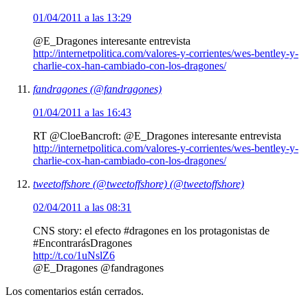
01/04/2011 a las 13:29
@E_Dragones interesante entrevista
http://internetpolitica.com/valores-y-corrientes/wes-bentley-y-
charlie-cox-han-cambiado-con-los-dragones/
fandragones (@fandragones)
01/04/2011 a las 16:43
RT @CloeBancroft: @E_Dragones interesante entrevista
http://internetpolitica.com/valores-y-corrientes/wes-bentley-y-
charlie-cox-han-cambiado-con-los-dragones/
tweetoffshore (@tweetoffshore) (@tweetoffshore)
02/04/2011 a las 08:31
CNS story: el efecto #dragones en los protagonistas de
#EncontrarásDragones
http://t.co/1uNslZ6
@E_Dragones @fandragones
Los comentarios están cerrados.
Escribe tu correo electrónico…