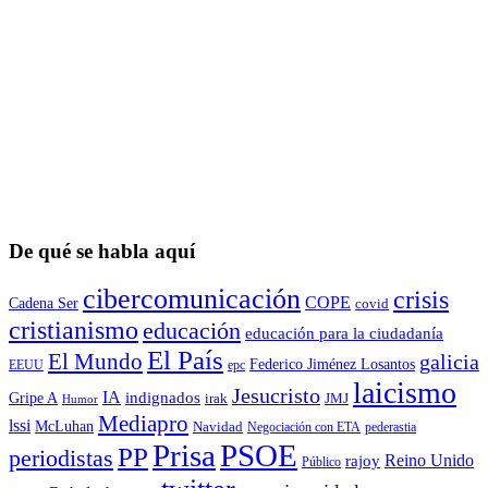
De qué se habla aquí
cibercomunicación
crisis
COPE
Cadena Ser
covid
cristianismo
educación
educación para la ciudadaní­a
El País
El Mundo
galicia
Federico Jiménez Losantos
EEUU
epc
laicismo
Jesucristo
IA
Gripe A
indignados
irak
JMJ
Humor
Mediapro
lssi
McLuhan
Navidad
Negociación con ETA
pederastia
Prisa
PSOE
PP
periodistas
Reino Unido
rajoy
Público