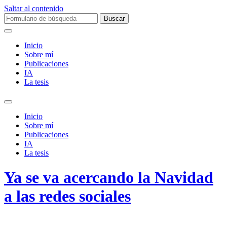
Saltar al contenido
Buscar:
Inicio
Sobre mí­
Publicaciones
IA
La tesis
Alternar
el
Inicio
campo
Sobre mí­
de
Publicaciones
búsqueda
IA
La tesis
Ya se va acercando la Navidad
a las redes sociales