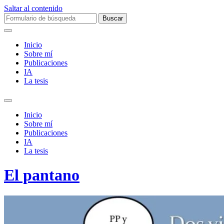
Saltar al contenido
Buscar:
Inicio
Sobre mí­
Publicaciones
IA
La tesis
Alternar
el
Inicio
campo
Sobre mí­
de
Publicaciones
búsqueda
IA
La tesis
El pantano