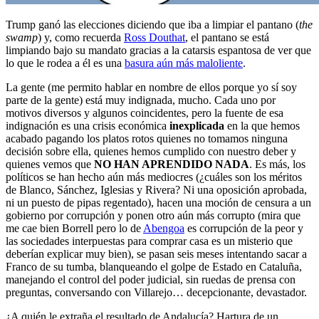
Trump ganó las elecciones diciendo que iba a limpiar el pantano (
the
swamp
) y, como recuerda
Ross Douthat
, el pantano se está
limpiando bajo su mandato gracias a la catarsis espantosa de ver que
lo que le rodea a él es una
basura aún más maloliente
.
La gente (me permito hablar en nombre de ellos porque yo sí soy
parte de la gente) está muy indignada, mucho. Cada uno por
motivos diversos y algunos coincidentes, pero la fuente de esa
indignación es una crisis económica
inexplicada
en la que hemos
acabado pagando los platos rotos quienes no tomamos ninguna
decisión sobre ella, quienes hemos cumplido con nuestro deber y
quienes vemos que
NO HAN APRENDIDO NADA
. Es más, los
políticos se han hecho aún más mediocres (¿cuáles son los méritos
de Blanco, Sánchez, Iglesias y Rivera? Ni una oposición aprobada,
ni un puesto de pipas regentado), hacen una moción de censura a un
gobierno por corrupción y ponen otro aún más corrupto (mira que
me cae bien Borrell pero lo de
Abengoa
es corrupción de la peor y
las sociedades interpuestas para comprar casa es un misterio que
deberían explicar muy bien), se pasan seis meses intentando sacar a
Franco de su tumba, blanqueando el golpe de Estado en Cataluña,
manejando el control del poder judicial, sin ruedas de prensa con
preguntas, conversando con Villarejo… decepcionante, devastador.
¿A quién le extraña el resultado de Andalucía? Hartura de un