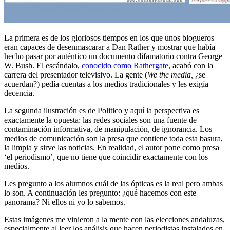
La primera es de los gloriosos tiempos en los que unos blogueros
eran capaces de desenmascarar a Dan Rather y mostrar que había
hecho pasar por auténtico un documento difamatorio contra George
W. Bush. El escándalo,
conocido como Rathergate
, acabó con la
carrera del presentador televisivo. La gente (
We the media,
¿se
acuerdan?) pedía cuentas a los medios tradicionales y les exigía
decencia.
La segunda ilustración es de Politico y aquí la perspectiva es
exactamente la opuesta: las redes sociales son una fuente de
contaminación informativa, de manipulación, de ignorancia. Los
medios de comunicación son la presa que contiene toda esta basura,
la limpia y sirve las noticias. En realidad, el autor pone como presa
‘el periodismo’, que no tiene que coincidir exactamente con los
medios.
Les pregunto a los alumnos cuál de las ópticas es la real pero ambas
lo son. A continuación les pregunto: ¿qué hacemos con este
panorama? Ni ellos ni yo lo sabemos.
Estas imágenes me vinieron a la mente con las elecciones andaluzas,
especialmente al leer los análisis que hacen periodistas instalados en