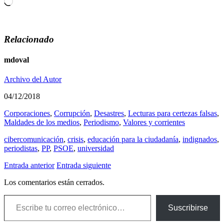
Cargando...
Relacionado
mdoval
Archivo del Autor
04/12/2018
Corporaciones
,
Corrupción
,
Desastres
,
Lecturas para certezas falsas
,
Maldades de los medios
,
Periodismo
,
Valores y corrientes
cibercomunicación
,
crisis
,
educación para la ciudadaní­a
,
indignados
,
periodistas
,
PP
,
PSOE
,
universidad
Entrada anterior
Entrada siguiente
Los comentarios están cerrados.
Escribe tu correo electrónico…
Suscribirse