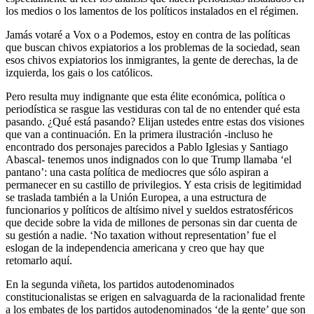
los medios o los lamentos de los políticos instalados en el régimen.
Jamás votaré a Vox o a Podemos, estoy en contra de las políticas
que buscan chivos expiatorios a los problemas de la sociedad, sean
esos chivos expiatorios los inmigrantes, la gente de derechas, la de
izquierda, los gais o los católicos.
Pero resulta muy indignante que esta élite económica, política o
periodística se rasgue las vestiduras con tal de no entender qué esta
pasando. ¿Qué está pasando? Elijan ustedes entre estas dos visiones
que van a continuación. En la primera ilustración -incluso he
encontrado dos personajes parecidos a Pablo Iglesias y Santiago
Abascal- tenemos unos indignados con lo que Trump llamaba ‘el
pantano’: una casta política de mediocres que sólo aspiran a
permanecer en su castillo de privilegios. Y esta crisis de legitimidad
se traslada también a la Unión Europea, a una estructura de
funcionarios y políticos de altísimo nivel y sueldos estratosféricos
que decide sobre la vida de millones de personas sin dar cuenta de
su gestión a nadie. ‘No taxation without representation’ fue el
eslogan de la independencia americana y creo que hay que
retomarlo aquí.
En la segunda viñeta, los partidos autodenominados
constitucionalistas se erigen en salvaguarda de la racionalidad frente
a los embates de los partidos autodenominados ‘de la gente’ que son