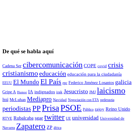
De qué se habla aquí
cibercomunicación
crisis
COPE
Cadena Ser
covid
cristianismo
educación
educación para la ciudadaní­a
El País
El Mundo
galicia
Federico Jiménez Losantos
EEUU
epc
laicismo
Jesucristo
IA
Gripe A
indignados
irak
JMJ
Humor
Mediapro
lssi
McLuhan
Navidad
Negociación con ETA
pederastia
Prisa
PSOE
PP
periodistas
Reino Unido
rajoy
Público
twitter
universidad
sgae
Rubalcaba
RTVE
UE
Universidad de
Zapatero
ZP
Navarra
áfrica