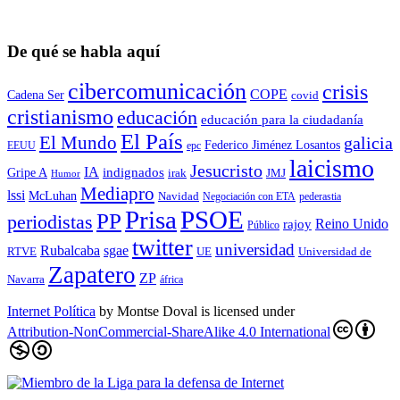
De qué se habla aquí
cibercomunicación
crisis
COPE
Cadena Ser
covid
cristianismo
educación
educación para la ciudadaní­a
El País
El Mundo
galicia
Federico Jiménez Losantos
EEUU
epc
laicismo
Jesucristo
IA
Gripe A
indignados
irak
JMJ
Humor
Mediapro
lssi
McLuhan
Navidad
Negociación con ETA
pederastia
Prisa
PSOE
PP
periodistas
Reino Unido
rajoy
Público
twitter
universidad
sgae
Rubalcaba
RTVE
UE
Universidad de
Zapatero
ZP
Navarra
áfrica
Internet Política
by
Montse Doval
is licensed under
Attribution-NonCommercial-ShareAlike 4.0 International