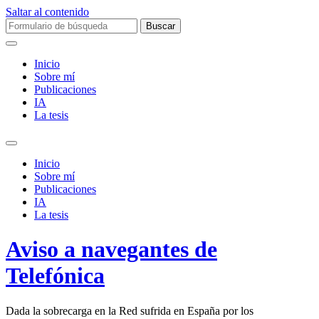
Saltar al contenido
Buscar:
Inicio
Sobre mí­
Publicaciones
IA
La tesis
Alternar
el
Inicio
campo
Sobre mí­
de
Publicaciones
búsqueda
IA
La tesis
Aviso a navegantes de
Telefónica
Dada la sobrecarga en la Red sufrida en España por los